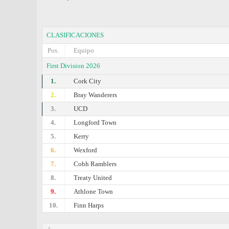
CLASIFICACIONES
Pos.
Equipo
First Division 2026
1.
Cork City
2.
Bray Wanderers
3.
UCD
4.
Longford Town
5.
Kerry
6.
Wexford
7.
Cobh Ramblers
8.
Treaty United
9.
Athlone Town
10.
Finn Harps