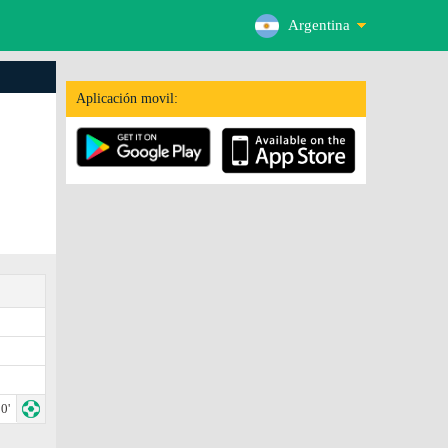
Argentina
Aplicación movil:
0'