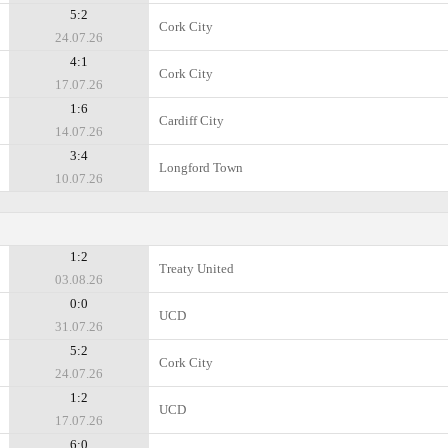
5:2
Cork City
24.07.26
4:1
Cork City
17.07.26
1:6
Cardiff City
14.07.26
3:4
Longford Town
10.07.26
1:2
Treaty United
03.08.26
0:0
UCD
31.07.26
5:2
Cork City
24.07.26
1:2
UCD
17.07.26
6:0