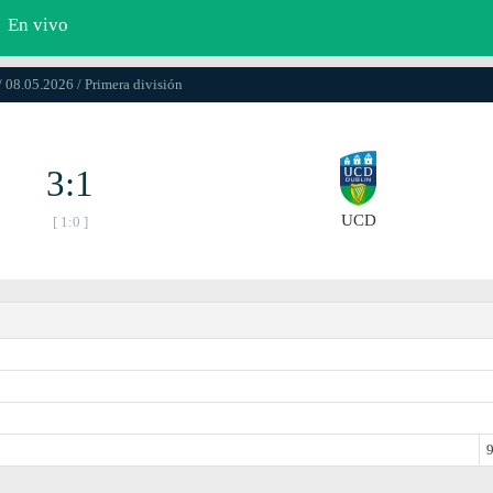
En vivo
/ 08.05.2026 / Primera división
3:1
UCD
[ 1:0 ]
9