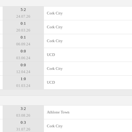
5:2
Cork City
24.07.26
0:1
Cork City
20.03.26
0:1
Cork City
06.09.24
0:0
UCD
03.06.24
0:0
Cork City
12.04.24
1:0
UCD
01.03.24
3:2
Athlone Town
03.08.26
0:3
Cork City
31.07.26