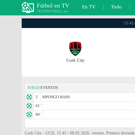
Fútbol en TV
En TV
|
Todo
|
TELEFOOTBALL.net
15:45 
Cork City
JUEGO
EVENTOS
2'
MPONGO HANS
61'
80'
Cork City - UCD, 15:45 / 08.05.2026, viernes, Primera división