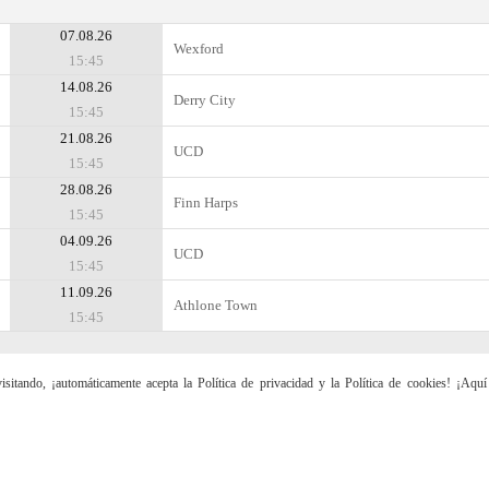
07.08.26
Wexford
15:45
14.08.26
Derry City
15:45
21.08.26
UCD
15:45
28.08.26
Finn Harps
15:45
04.09.26
UCD
15:45
11.09.26
Athlone Town
15:45
sitando, ¡automáticamente acepta la Política de privacidad y la Política de cookies! ¡Aqu