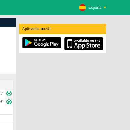
España
Aplicación movil:
1'
6'