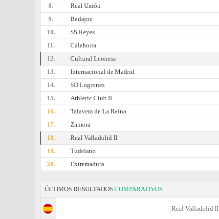
8.
Real Unión
9.
Badajoz
10.
SS Reyes
11.
Calahorra
12.
Cultural Leonesa
13.
Internacional de Madrid
14.
SD Logrones
15.
Athletic Club II
16.
Talavera de La Reina
17.
Zamora
18.
Real Valladolid II
19.
Tudelano
20.
Extremadura
ÚLTIMOS RESULTADOS
COMPARATIVOS
Real Valladolid II