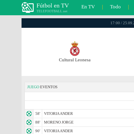
Fútbol en TV
En TV
|
Todo
|
TELEFOOTBALL.net
17:00 / 25.09
Cultural Leonesa
JUEGO
EVENTOS
58'
VITORIA ANDER
88'
MORENO JORGE
90'
VITORIA ANDER