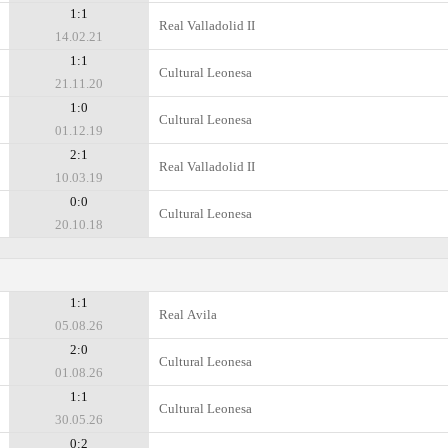
1:1
Real Valladolid II
14.02.21
1:1
Cultural Leonesa
21.11.20
1:0
Cultural Leonesa
01.12.19
2:1
Real Valladolid II
10.03.19
0:0
Cultural Leonesa
20.10.18
1:1
Real Аvila
05.08.26
2:0
Cultural Leonesa
01.08.26
1:1
Cultural Leonesa
30.05.26
0:2