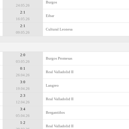
Burgos
24.05.26
2:1
Eibar
16.05.26
2:1
Cultural Leonesa
09.05.26
2:0
Burgos Promesas
03.05.26
0:1
Real Valladolid II
26.04.26
3:0
Langreo
19.04.26
2:3
Real Valladolid II
12.04.26
3:4
Bergantiños
05.04.26
1:2
Real Valladolid II