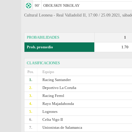
90'
OBOLSKIY NIKOLAY
Cultural Leonesa - Real Valladolid II, 17:00 / 25.09.2021, sáb
PROBABILIDADES
1
Prob. promedio
1.70
CLASIFICACIONES
Pos.
Equipo
1.
Racing Santander
2.
Deportivo La Coruña
3.
Racing Ferrol
4.
Rayo Majadahonda
5.
Logrones
6.
Celta Vigo II
7.
Unionistas de Salamanca