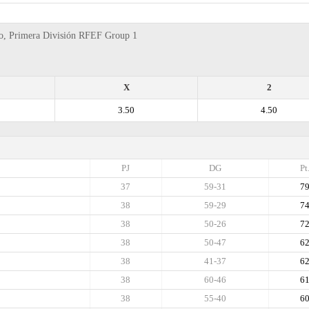
ado, Primera División RFEF Group 1
X
2
3.50
4.50
PJ
DG
Pt
37
59-31
7
38
59-29
7
38
50-26
7
38
50-47
6
38
41-37
6
38
60-46
6
38
55-40
6