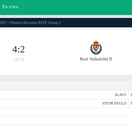
En vivo
.2021 / Primera División RFEF Group 1
4:2
Real Valladolid II
[ 0:2 ]
SLAVY
3
VITOR PAULO
3