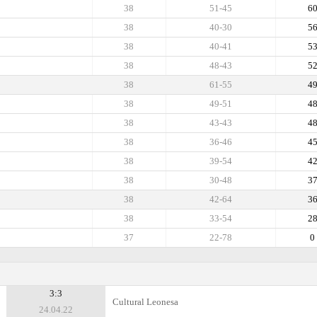
38
51-45
6
38
40-30
5
38
40-41
5
38
48-43
5
38
61-55
4
38
49-51
4
38
43-43
4
38
36-46
4
38
39-54
4
38
30-48
3
38
42-64
3
38
33-54
2
37
22-78
0
3:3
Cultural Leonesa
24.04.22