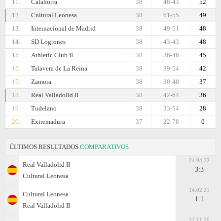
11.
Calahorra
38
48-43
52
12.
Cultural Leonesa
38
61-55
49
13.
Internacional de Madrid
38
49-51
48
14.
SD Logrones
38
43-43
48
15.
Athletic Club II
38
36-46
45
16.
Talavera de La Reina
38
39-54
42
17.
Zamora
38
30-48
37
18.
Real Valladolid II
38
42-64
36
19.
Tudelano
38
33-54
28
20.
Extremadura
37
22-78
0
ÚLTIMOS RESULTADOS
COMPARATIVOS
24.04.22
Real Valladolid II
3:3
Cultural Leonesa
14.02.21
Cultural Leonesa
1:1
Real Valladolid II
21.11.20