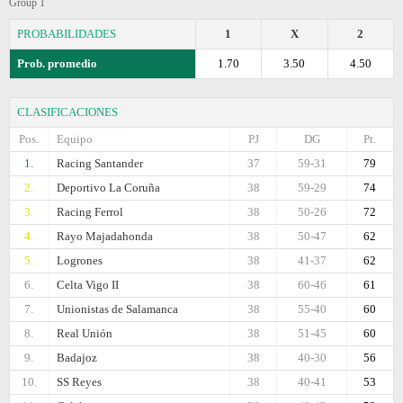
Group 1
PROBABILIDADES
1
X
2
Prob. promedio
1.70
3.50
4.50
CLASIFICACIONES
Pos.
Equipo
PJ
DG
Pt.
1.
Racing Santander
37
59-31
79
2.
Deportivo La Coruña
38
59-29
74
3.
Racing Ferrol
38
50-26
72
4.
Rayo Majadahonda
38
50-47
62
5.
Logrones
38
41-37
62
6.
Celta Vigo II
38
60-46
61
7.
Unionistas de Salamanca
38
55-40
60
8.
Real Unión
38
51-45
60
9.
Badajoz
38
40-30
56
10.
SS Reyes
38
40-41
53