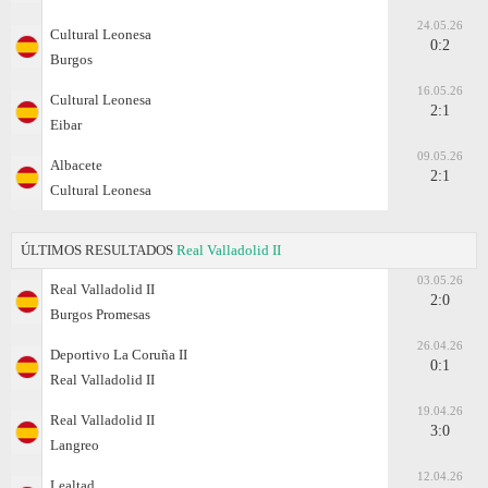
24.05.26
Cultural Leonesa
0:2
Burgos
16.05.26
Cultural Leonesa
2:1
Eibar
09.05.26
Albacete
2:1
Cultural Leonesa
ÚLTIMOS RESULTADOS
Real Valladolid II
03.05.26
Real Valladolid II
2:0
Burgos Promesas
26.04.26
Deportivo La Coruña II
0:1
Real Valladolid II
19.04.26
Real Valladolid II
3:0
Langreo
12.04.26
Lealtad