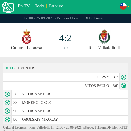
En TV
|
Todo
|
En vivo
12:00 / 25.09.2021 / Primera División RFEF Group 1
4:2
Cultural Leonesa
Real Valladolid II
[ 0:2 ]
JUEGO
EVENTOS
SLAVY
31'
VITOR PAULO
36'
58'
VITORIA ANDER
88'
MORENO JORGE
90'
VITORIA ANDER
90'
OBOLSKIY NIKOLAY
Cultural Leonesa - Real Valladolid II, 12:00 / 25.09.2021, sábado, Primera División RFEF