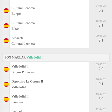
24.05.26
Cultural Leonesa
0:2
Burgos
16.05.26
Cultural Leonesa
2:1
Eibar
09.05.26
Albacete
2:1
Cultural Leonesa
SON MAÇLAR
Valladolid II
03.05.26
Valladolid II
2:0
Burgos Promesas
26.04.26
Deportivo La Coruna II
0:1
Valladolid II
19.04.26
Valladolid II
3:0
Langreo
12.04.26
Lealtad