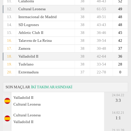
11.
Calahorra
38
48-43
52
12.
Cultural Leonesa
38
61-55
49
13.
Internacional de Madrid
38
49-51
48
14.
SD Logrones
38
43-43
48
15.
Athletic Club II
38
36-46
45
16.
Talavera de La Reina
38
39-54
42
17.
Zamora
38
30-48
37
18.
Valladolid II
38
42-64
36
19.
Tudelano
38
33-54
28
20.
Extremadura
37
22-78
0
SON MAÇLAR
İKİ TAKIM ARASINDAKİ
24.04.22
Valladolid II
3:3
Cultural Leonesa
14.02.21
Cultural Leonesa
1:1
Valladolid II
21.11.20