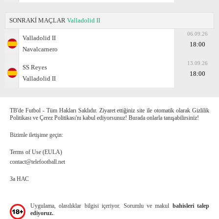
SONRAKİ MAÇLAR
Valladolid II
06.09.26
Valladolid II
18:00
Navalcarnero
13.09.26
SS Reyes
18:00
Valladolid II
TB'de Futbol - Tüm Hakları Saklıdır. Ziyaret ettiğiniz site ile otomatik olarak Gizlilik
Politikası ve Çerez Politikası'nı kabul ediyorsunuz! Burada onlarla tanışabilirsiniz!
Bizimle iletişime geçin:
Terms of Use (EULA)
contact@telefootball.net
За НАС
Uygulama, olasılıklar bilgisi içeriyor. Sorumlu ve makul
bahisleri talep
ediyoruz.
.