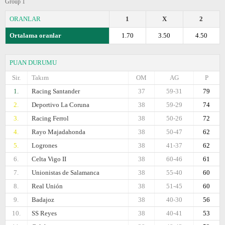
Group 1
ORANLAR
1
X
2
Ortalama oranlar
1.70
3.50
4.50
PUAN DURUMU
Sir.
Takım
OM
AG
P
1.
Racing Santander
37
59-31
79
2.
Deportivo La Coruna
38
59-29
74
3.
Racing Ferrol
38
50-26
72
4.
Rayo Majadahonda
38
50-47
62
5.
Logrones
38
41-37
62
6.
Celta Vigo II
38
60-46
61
7.
Unionistas de Salamanca
38
55-40
60
8.
Real Unión
38
51-45
60
9.
Badajoz
38
40-30
56
10.
SS Reyes
38
40-41
53