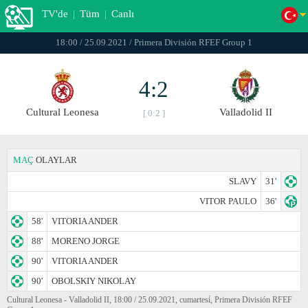
TV'de
|
Tüm
|
Canlı
18:00 / 25.09.2021 / Primera División RFEF Group 1
4:2
Cultural Leonesa
Valladolid II
[ 0:2 ]
MAÇ
OLAYLAR
SLAVY
31'
VITOR PAULO
36'
58'
VITORIA ANDER
88'
MORENO JORGE
90'
VITORIA ANDER
90'
OBOLSKIY NIKOLAY
Cultural Leonesa - Valladolid II, 18:00 / 25.09.2021, cumartesi̇, Primera División RFEF