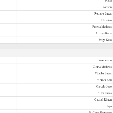
Kaiki
Gerson
Romero Lucas
Christian
Pereira Matheus
Arroyo Keny
Jorge Kaio
Wanderson
Cunha Matheus
Villalba Lucas
Moraes Kau
Marcelo Joao
Silva Lucas
Gabriel Rhuan
Japa
D. Costa Francisco