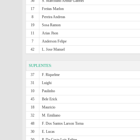
56
S. Marcolino Arthur Gabriel
17
Freitas Marlon
8
Pereira Andreas
19
Sosa Ramon
11
Arias Jhon
7
Anderson Felipe
42
L. Jose Manuel
SUPLENTES:
37
F. Riquelme
31
Luighi
10
Paulinho
45
Bele Erick
18
Mauricio
32
M. Emiliano
48
F. Dos Santos Larson Torna
30
E. Lucas
50
P. Da Costa Luis Felipe