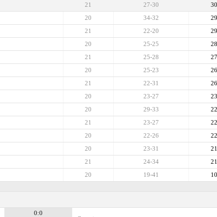
21
27-30
3
20
34-32
2
21
22-20
2
20
25-25
2
21
25-28
2
20
25-23
2
21
22-31
2
20
23-27
2
20
29-33
2
21
23-27
2
20
22-26
2
20
23-31
2
21
24-34
2
20
19-41
1
0:0