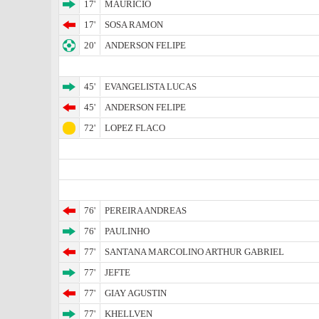
17'
MAURICIO
17'
SOSA RAMON
20'
ANDERSON FELIPE
45'
EVANGELISTA LUCAS
45'
ANDERSON FELIPE
72'
LOPEZ FLACO
76'
PEREIRA ANDREAS
76'
PAULINHO
77'
SANTANA MARCOLINO ARTHUR GABRIEL
77'
JEFTE
77'
GIAY AGUSTIN
77'
KHELLVEN