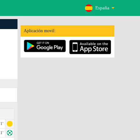
España
Aplicación movil:
1'
1'