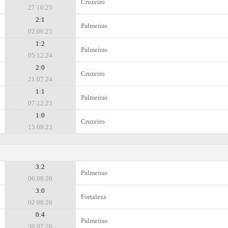
Cruzeiro
27.10.25
2:1
Palmeiras
02.06.25
1:2
Palmeiras
05.12.24
2:0
Cruzeiro
21.07.24
1:1
Palmeiras
07.12.23
1:0
Cruzeiro
15.08.23
3:2
Palmeiras
06.08.26
3:0
Fortaleza
02.08.26
0:4
Palmeiras
30.07.26