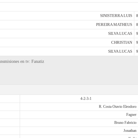
SINISTERRA LUIS
8
PEREIRA MATHEUS
8
SILVA LUCAS
9
CHRISTIAN
9
SILVA LUCAS
9
ansmisiones en tv: Fanatiz
4-2-3-1
R. Costa Otavio Eleodoro
Fagner
Bruno Fabricio
Jonathan