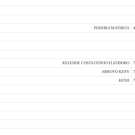
PEREIRA MATHEUS
4
REZENDE COSTA OTAVIO ELEODORO
7
ARROYO KENY
7
KENJI
7