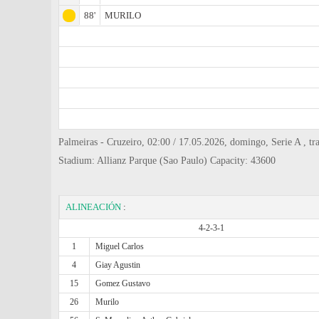
88'
MURILO
Palmeiras - Cruzeiro, 02:00 / 17.05.2026, domingo, Serie A , tr
Stadium: Allianz Parque (Sao Paulo) Capacity: 43600
ALINEACIÓN
:
4-2-3-1
1
Miguel Carlos
4
Giay Agustin
15
Gomez Gustavo
26
Murilo