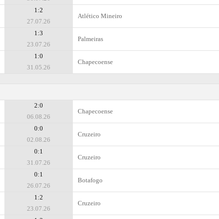
1:2
Atlético Mineiro
27.07.26
1:3
Palmeiras
23.07.26
1:0
Chapecoense
31.05.26
2:0
Chapecoense
06.08.26
0:0
Cruzeiro
02.08.26
0:1
Cruzeiro
31.07.26
0:1
Botafogo
26.07.26
1:2
Cruzeiro
23.07.26