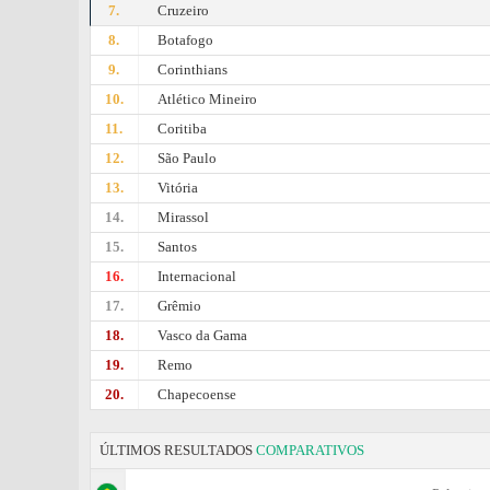
7.
Cruzeiro
8.
Botafogo
9.
Corinthians
10.
Atlético Mineiro
11.
Coritiba
12.
São Paulo
13.
Vitória
14.
Mirassol
15.
Santos
16.
Internacional
17.
Grêmio
18.
Vasco da Gama
19.
Remo
20.
Chapecoense
ÚLTIMOS RESULTADOS
COMPARATIVOS