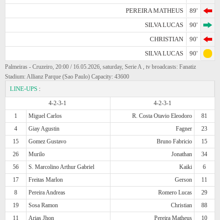
PEREIRA MATHEUS
89'
SILVA LUCAS
90'
CHRISTIAN
90'
SILVA LUCAS
90'
Palmeiras - Cruzeiro, 20:00 / 16.05.2026, saturday, Serie A , tv broadcasts: Fanatiz
Stadium: Allianz Parque (Sao Paulo) Capacity: 43600
LINE-UPS
:
4-2-3-1
4-2-3-1
1
Miguel Carlos
R. Costa Otavio Eleodoro
81
4
Giay Agustin
Fagner
23
15
Gomez Gustavo
Bruno Fabricio
15
26
Murilo
Jonathan
34
56
S. Marcolino Arthur Gabriel
Kaiki
6
17
Freitas Marlon
Gerson
11
8
Pereira Andreas
Romero Lucas
29
19
Sosa Ramon
Christian
88
11
Arias Jhon
Pereira Matheus
10