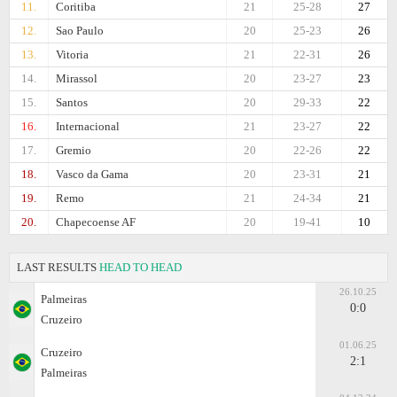
11.
Coritiba
21
25-28
27
12.
Sao Paulo
20
25-23
26
13.
Vitoria
21
22-31
26
14.
Mirassol
20
23-27
23
15.
Santos
20
29-33
22
16.
Internacional
21
23-27
22
17.
Gremio
20
22-26
22
18.
Vasco da Gama
20
23-31
21
19.
Remo
21
24-34
21
20.
Chapecoense AF
20
19-41
10
LAST RESULTS
HEAD TO HEAD
26.10.25
Palmeiras
0:0
Cruzeiro
01.06.25
Cruzeiro
2:1
Palmeiras