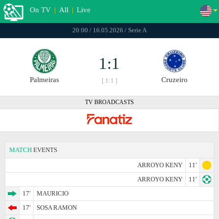
On TV
|
All
|
Live
20:00 / 16.05.2026 / Serie A
1:1
Palmeiras
Cruzeiro
[ 1:1 ]
TV BROADCASTS
MATCH
EVENTS
ARROYO KENY
11'
ARROYO KENY
11'
17'
MAURICIO
17'
SOSA RAMON