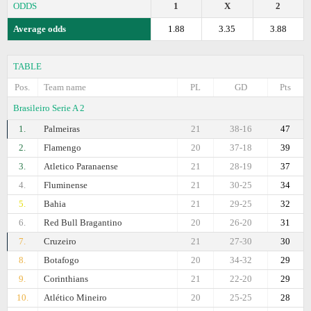
ODDS
1
X
2
Average odds
1.88
3.35
3.88
TABLE
Pos.
Team name
PL
GD
Pts
Brasileiro Serie A 2
1.
Palmeiras
21
38-16
47
2.
Flamengo
20
37-18
39
3.
Atletico Paranaense
21
28-19
37
4.
Fluminense
21
30-25
34
5.
Bahia
21
29-25
32
6.
Red Bull Bragantino
20
26-20
31
7.
Cruzeiro
21
27-30
30
8.
Botafogo
20
34-32
29
9.
Corinthians
21
22-20
29
10.
Atlético Mineiro
20
25-25
28