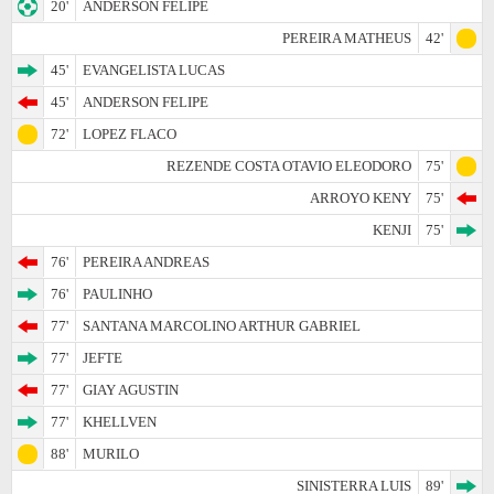
20'
ANDERSON FELIPE
PEREIRA MATHEUS
42'
45'
EVANGELISTA LUCAS
45'
ANDERSON FELIPE
72'
LOPEZ FLACO
REZENDE COSTA OTAVIO ELEODORO
75'
ARROYO KENY
75'
KENJI
75'
76'
PEREIRA ANDREAS
76'
PAULINHO
77'
SANTANA MARCOLINO ARTHUR GABRIEL
77'
JEFTE
77'
GIAY AGUSTIN
77'
KHELLVEN
88'
MURILO
SINISTERRA LUIS
89'