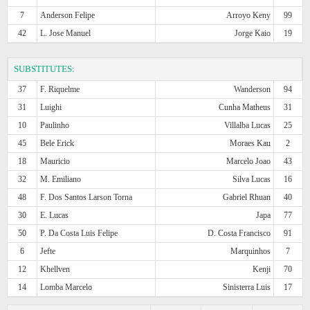
7
Anderson Felipe
Arroyo Keny
99
42
L. Jose Manuel
Jorge Kaio
19
SUBSTITUTES:
37
F. Riquelme
Wanderson
94
31
Luighi
Cunha Matheus
31
10
Paulinho
Villalba Lucas
25
45
Bele Erick
Moraes Kau
2
18
Mauricio
Marcelo Joao
43
32
M. Emiliano
Silva Lucas
16
48
F. Dos Santos Larson Torna
Gabriel Rhuan
40
30
E. Lucas
Japa
77
50
P. Da Costa Luis Felipe
D. Costa Francisco
91
6
Jefte
Marquinhos
7
12
Khellven
Kenji
70
14
Lomba Marcelo
Sinisterra Luis
17