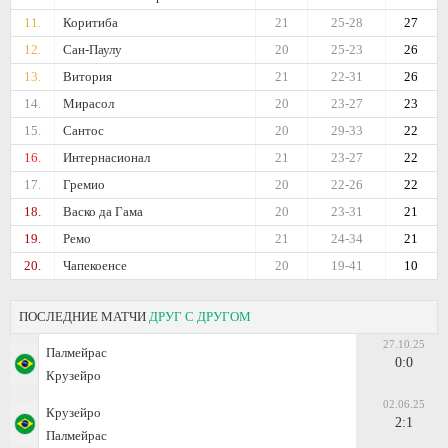
11.
Коритиба
21
25-28
27
12.
Сан-Паулу
20
25-23
26
13.
Витория
21
22-31
26
14.
Мирасол
20
23-27
23
15.
Сантос
20
29-33
22
16.
Интернасионал
21
23-27
22
17.
Гремио
20
22-26
22
18.
Васко да Гама
20
23-31
21
19.
Ремо
21
24-34
21
20.
Чапекоенсе
20
19-41
10
ПОСЛЕДНИЕ МАТЧИ
ДРУГ С ДРУГОМ
27.10.25
Палмейрас
0:0
Крузейро
02.06.25
Крузейро
2:1
Палмейрас