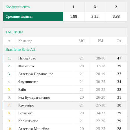
Коэффициенты
1
X
2
Средние шансы
1.88
3.35
3.88
ТАБЛИЦЫ
#
Команда
МС
РМ
Оч.
Brasileiro Serie A 2
1.
Палмейрас
21
38-16
47
2.
Фламенго
20
37-18
39
3.
Атлетико Паранаэнсе
21
28-19
37
4.
Флуминенсе
21
30-25
34
5.
Байя
21
29-25
32
6.
Ред Бул Брагантино
20
26-20
31
7.
Крузейро
21
27-30
30
8.
Ботафого
20
34-32
29
9.
Коринтианс
21
22-20
29
10.
Атлетико Минейро
20
25-25
28