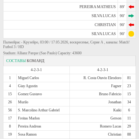
PEREIRA MATHEUS
89'
SILVA LUCAS
90'
CHRISTIAN
90'
SILVA LUCAS
90'
Палмейрас - Крузейро, 03:00 / 17.05.2026, воскресенье, Серие А , каналы: Match!
Futbol 3 / HD
Stadium: Allianz Parque (Sao Paulo) Capacity: 43600
СОСТАВЫ
КОМАНД
4-2-3-1
4-2-3-1
1
Miguel Carlos
R. Costa Otavio Eleodoro
81
4
Giay Agustin
Fagner
23
15
Gomez Gustavo
Bruno Fabricio
15
26
Murilo
Jonathan
34
56
S. Marcolino Arthur Gabriel
Kaiki
6
17
Freitas Marlon
Gerson
11
8
Pereira Andreas
Romero Lucas
29
19
Sosa Ramon
Christian
88