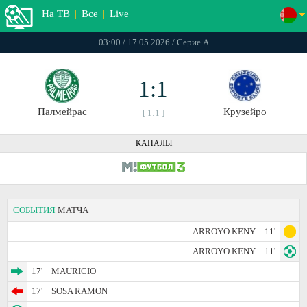
На ТВ
|
Все
|
Live
03:00 / 17.05.2026 / Серие А
1:1
Палмейрас
Крузейро
[ 1:1 ]
КАНАЛЫ
СОБЫТИЯ
МАТЧА
ARROYO KENY
11'
ARROYO KENY
11'
17'
MAURICIO
17'
SOSA RAMON