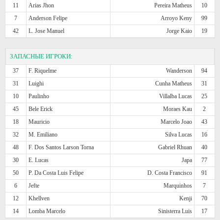
11
Arias Jhon
Pereira Matheus
10
7
Anderson Felipe
Arroyo Keny
99
42
L. Jose Manuel
Jorge Kaio
19
ЗАПАСНЫЕ ИГРОКИ:
37
F. Riquelme
Wanderson
94
31
Luighi
Cunha Matheus
31
10
Paulinho
Villalba Lucas
25
45
Bele Erick
Moraes Kau
2
18
Mauricio
Marcelo Joao
43
32
M. Emiliano
Silva Lucas
16
48
F. Dos Santos Larson Torna
Gabriel Rhuan
40
30
E. Lucas
Japa
77
50
P. Da Costa Luis Felipe
D. Costa Francisco
91
6
Jefte
Marquinhos
7
12
Khellven
Kenji
70
14
Lomba Marcelo
Sinisterra Luis
17