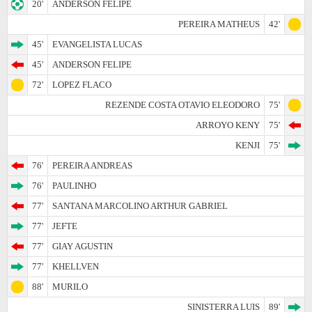
20'
ANDERSON FELIPE
PEREIRA MATHEUS
42'
45'
EVANGELISTA LUCAS
45'
ANDERSON FELIPE
72'
LOPEZ FLACO
REZENDE COSTA OTAVIO ELEODORO
75'
ARROYO KENY
75'
KENJI
75'
76'
PEREIRA ANDREAS
76'
PAULINHO
77'
SANTANA MARCOLINO ARTHUR GABRIEL
77'
JEFTE
77'
GIAY AGUSTIN
77'
KHELLVEN
88'
MURILO
SINISTERRA LUIS
89'