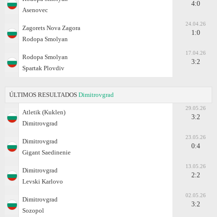
4:0
Asenovec
24.04.26
Zagorets Nova Zagora
1:0
Rodopa Smolyan
17.04.26
Rodopa Smolyan
3:2
Spartak Plovdiv
ÚLTIMOS RESULTADOS
Dimitrovgrad
29.05.26
Atletik (Kuklen)
3:2
Dimitrovgrad
23.05.26
Dimitrovgrad
0:4
Gigant Saedinenie
13.05.26
Dimitrovgrad
2:2
Levski Karlovo
02.05.26
Dimitrovgrad
3:2
Sozopol