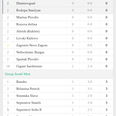
2.
Dimitrovgrad
0
0-0
0
2.
Rodopa Smolyan
0
0-0
0
2.
Maritsa Plovdiv
0
0-0
0
2.
Rozova dolina
0
0-0
0
2.
Atletik (Kuklen)
0
0-0
0
2.
Levski Karlovo
0
0-0
0
2.
Zagorets Nova Zagora
0
0-0
0
2.
Neftochimic Burgas
0
0-0
0
2.
Spartak Plovdiv
0
0-0
0
18.
Gigant Saedinenie
1
2-4
0
Group South West
1.
Bansko
1
3-0
3
2.
Belasitsa Petrich
1
3-1
3
3.
Strumska Slava
1
2-0
3
3.
Septemvri Simitli
1
2-0
3
5.
Septemvri Sofia II
1
2-1
3