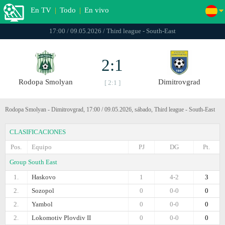
En TV
|
Todo
|
En vivo
17:00 / 09.05.2026 / Third league - South-East
2:1
Rodopa Smolyan
Dimitrovgrad
[ 2:1 ]
Rodopa Smolyan - Dimitrovgrad, 17:00 / 09.05.2026, sábado, Third league - South-East
CLASIFICACIONES
Pos.
Equipo
PJ
DG
Pt.
Group South East
1.
Haskovo
1
4-2
3
2.
Sozopol
0
0-0
0
2.
Yambol
0
0-0
0
2.
Lokomotiv Plovdiv II
0
0-0
0