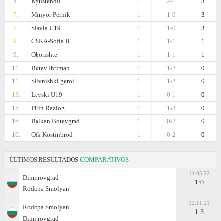
5.
Kyustendil
1
2-1
3
7.
Minyor Pernik
1
1-0
3
7.
Slavia U19
1
1-0
3
9.
CSKA-Sofiа II
1
1-1
1
9.
Oborishte
1
1-1
1
11.
Botev Ihtiman
1
1-2
0
11.
Slivnishki geroi
1
1-2
0
13.
Levski U19
1
0-1
0
15.
Pirin Razlog
1
1-3
0
16.
Balkan Botevgrad
1
0-2
0
16.
Ofk Kostinbrod
1
0-2
0
ÚLTIMOS RESULTADOS
COMPARATIVOS
14.05.22
Dimitrovgrad
1:0
Rodopa Smolyan
12.11.21
Rodopa Smolyan
1:3
Dimitrovgrad