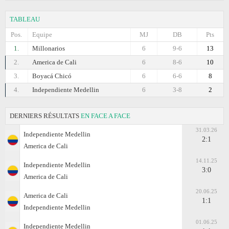
TABLEAU
Pos.
Equipe
MJ
DB
Pts
1.
Millonarios
6
9-6
13
2.
America de Cali
6
8-6
10
3.
Boyacá Chicó
6
6-6
8
4.
Independiente Medellin
6
3-8
2
DERNIERS RÉSULTATS
EN FACE A FACE
31.03.26
Independiente Medellin
2:1
America de Cali
14.11.25
Independiente Medellin
3:0
America de Cali
20.06.25
America de Cali
1:1
Independiente Medellin
01.06.25
Independiente Medellin