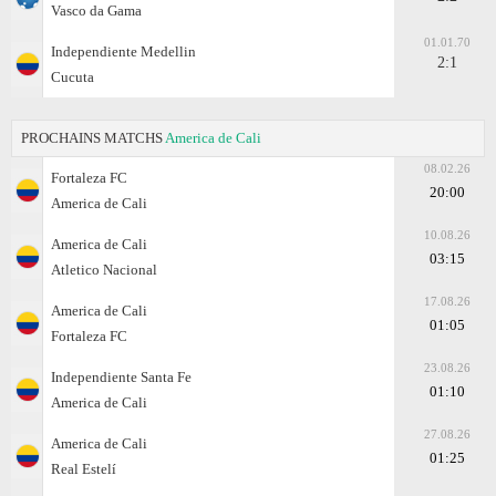
Vasco da Gama
01.01.70
Independiente Medellin
2:1
Cucuta
PROCHAINS MATCHS
America de Cali
08.02.26
Fortaleza FC
20:00
America de Cali
10.08.26
America de Cali
03:15
Atletico Nacional
17.08.26
America de Cali
01:05
Fortaleza FC
23.08.26
Independiente Santa Fe
01:10
America de Cali
27.08.26
America de Cali
01:25
Real Estelí