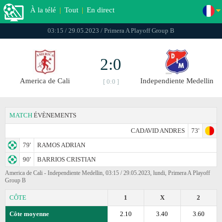
À la télé
|
Tout
|
En direct
03:15 / 29.05.2023 / Primera A Playoff Group B
2:0
America de Cali
Independiente Medellin
[ 0:0 ]
MATCH
ÉVÈNEMENTS
CADAVID ANDRES
73'
79'
RAMOS ADRIAN
90'
BARRIOS CRISTIAN
America de Cali - Independiente Medellin, 03:15 / 29.05.2023, lundi, Primera A Playoff
Group B
CÔTE
1
X
2
Côte moyenne
2.10
3.40
3.60