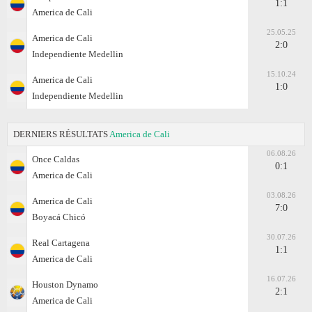
1:1
America de Cali
25.05.25
America de Cali
2:0
Independiente Medellin
15.10.24
America de Cali
1:0
Independiente Medellin
DERNIERS RÉSULTATS
America de Cali
06.08.26
Once Caldas
0:1
America de Cali
03.08.26
America de Cali
7:0
Boyacá Chicó
30.07.26
Real Cartagena
1:1
America de Cali
16.07.26
Houston Dynamo
2:1
America de Cali