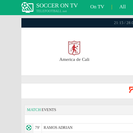
SOCCER ON TV
On TV
|
All
TELEFOOTBALL.net
21:15 / 28.
America de Cali
MATCH
EVENTS
79'
RAMOS ADRIAN