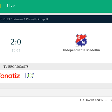
|
Live
05.2023 / Primera A Playoff Group B
2:0
Independiente Medellin
[ 0:0 ]
TV BROADCASTS
CADAVID ANDRES
7