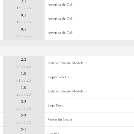
2:1
America de Cali
15.07.26
0:1
America de Cali
12.07.26
0:1
America de Cali
09.07.26
2:3
Independiente Medellin
04.08.26
1:0
Deportivo Cali
01.08.26
1:0
Independiente Medellin
29.07.26
3:2
Dep. Pasto
25.07.26
2:2
Vasco da Gama
22.07.26
2:1
Cucuta