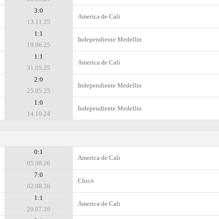
3:0
America de Cali
13.11.25
1:1
Independiente Medellin
19.06.25
1:1
America de Cali
31.05.25
2:0
Independiente Medellin
25.05.25
1:0
Independiente Medellin
14.10.24
0:1
America de Cali
05.08.26
7:0
Chicó
02.08.26
1:1
America de Cali
29.07.26