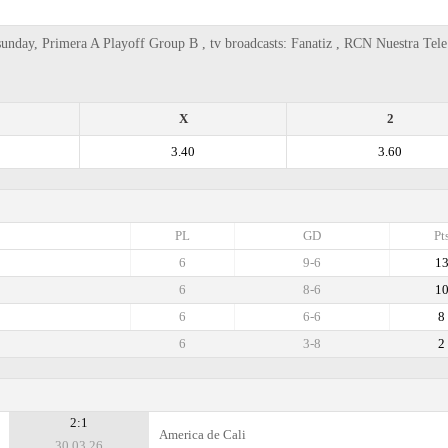
sunday, Primera A Playoff Group B , tv broadcasts: Fanatiz , RCN Nuestra Tele
X
2
3.40
3.60
PL
GD
Pt
6
9-6
1
6
8-6
1
6
6-6
8
6
3-8
2
2:1
America de Cali
30.03.26