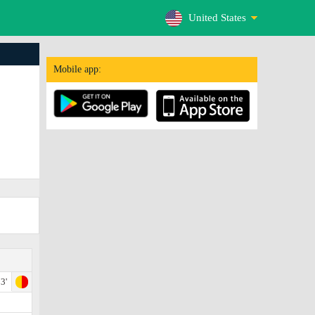
United States
Mobile app:
3'