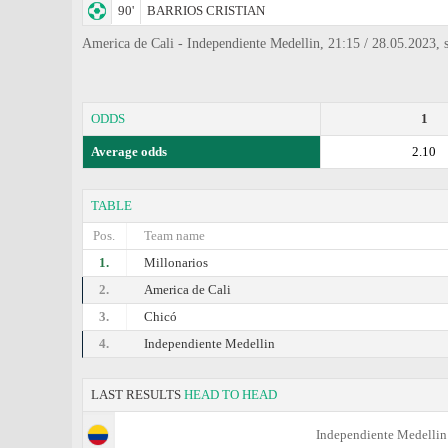
90'
BARRIOS CRISTIAN
America de Cali - Independiente Medellin, 21:15 / 28.05.2023, 
ODDS
1
Average odds
2.10
TABLE
Pos.
Team name
1.
Millonarios
2.
America de Cali
3.
Chicó
4.
Independiente Medellin
LAST RESULTS
HEAD TO HEAD
Independiente Medellin