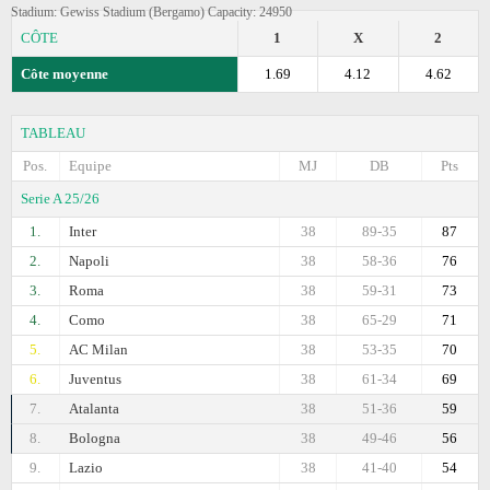
Stadium: Gewiss Stadium (Bergamo) Capacity: 24950
CÔTE
1
X
2
Côte moyenne
1.69
4.12
4.62
TABLEAU
Pos.
Equipe
MJ
DB
Pts
Serie A 25/26
1.
Inter
38
89-35
87
2.
Napoli
38
58-36
76
3.
Roma
38
59-31
73
4.
Como
38
65-29
71
5.
AC Milan
38
53-35
70
6.
Juventus
38
61-34
69
7.
Atalanta
38
51-36
59
8.
Bologna
38
49-46
56
9.
Lazio
38
41-40
54