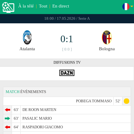
À la télé
|
Tout
|
En direct
18:00 / 17.05.2026 / Serie A
0:1
Atalanta
Bologna
[ 0:0 ]
DIFFUSIONS TV
MATCH
ÉVÈNEMENTS
POBEGA TOMMASO
52'
63'
DE ROON MARTEN
63'
PASALIC MARIO
64'
RASPADORI GIACOMO