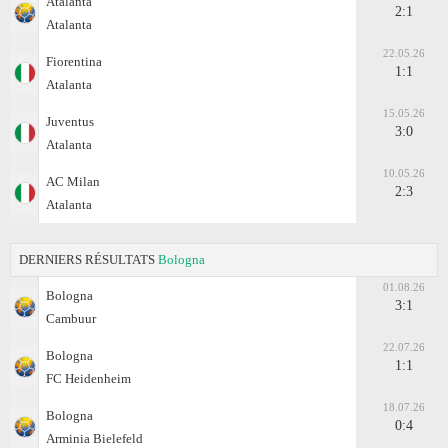
Atalanta
2:1
Atalanta
22.05.26
Fiorentina
1:1
Atalanta
15.05.26
Juventus
3:0
Atalanta
10.05.26
AC Milan
2:3
Atalanta
DERNIERS RÉSULTATS
Bologna
01.08.26
Bologna
3:1
Cambuur
22.07.26
Bologna
1:1
FC Heidenheim
18.07.26
Bologna
0:4
Arminia Bielefeld