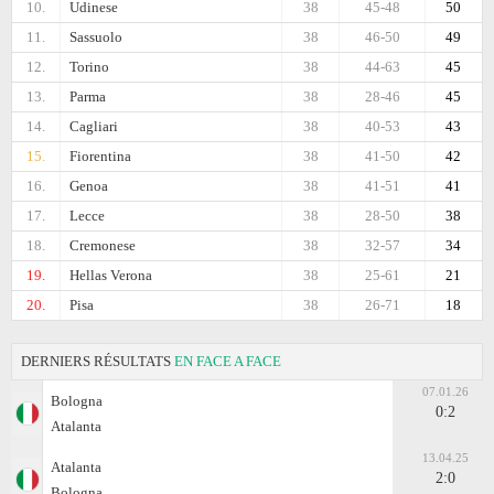
10.
Udinese
38
45-48
50
11.
Sassuolo
38
46-50
49
12.
Torino
38
44-63
45
13.
Parma
38
28-46
45
14.
Cagliari
38
40-53
43
15.
Fiorentina
38
41-50
42
16.
Genoa
38
41-51
41
17.
Lecce
38
28-50
38
18.
Cremonese
38
32-57
34
19.
Hellas Verona
38
25-61
21
20.
Pisa
38
26-71
18
DERNIERS RÉSULTATS
EN FACE A FACE
07.01.26
Bologna
0:2
Atalanta
13.04.25
Atalanta
2:0
Bologna