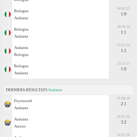
04.02.25
Bologna
1:0
Atalanta
28.09.24
Bologna
1:1
Atalanta
03.03.24
Atalanta
1:2
Bologna
23.12.23
Bologna
1:0
Atalanta
DERNIERS RÉSULTATS
Atalanta
02.08.26
Feyenoord
2:1
Atalanta
26.07.26
Atalanta
3:2
Arezzo
18.07.26