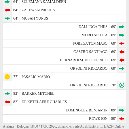
64'
SULEMANA KAMALDEEN
64'
ZALEWSKI NICOLA
64'
MUSAH YUNUS
DALLINGA THIJS
69'
MORO NIKOLA
69'
POBEGA TOMMASO
69'
CASTRO SANTIAGO
69'
BERNARDESCHI FEDERICO
69'
ORSOLINI RICCARDO
69'
77'
PASALIC MARIO
ORSOLINI RICCARDO
78'
82'
BAKKER MITCHEL
82'
DE KETELAERE CHARLES
DOMINGUEZ BENJAMIN
89'
ROWE JON
89'
Atalanta - Bologna, 18:00 / 17.05.2026, dimanche, Serie A , diffusions tv: DAZN Online