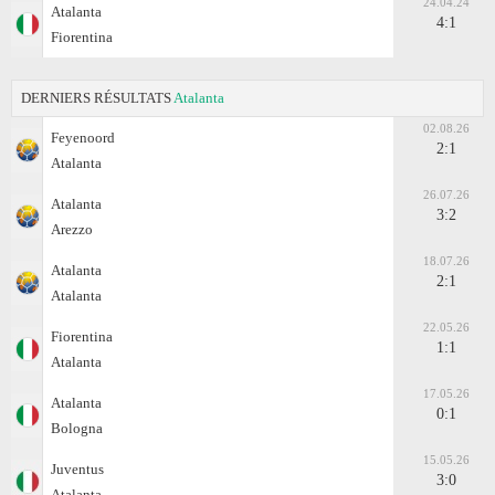
24.04.24
Atalanta
4:1
Fiorentina
DERNIERS RÉSULTATS
Atalanta
02.08.26
Feyenoord
2:1
Atalanta
26.07.26
Atalanta
3:2
Arezzo
18.07.26
Atalanta
2:1
Atalanta
22.05.26
Fiorentina
1:1
Atalanta
17.05.26
Atalanta
0:1
Bologna
15.05.26
Juventus
3:0
Atalanta