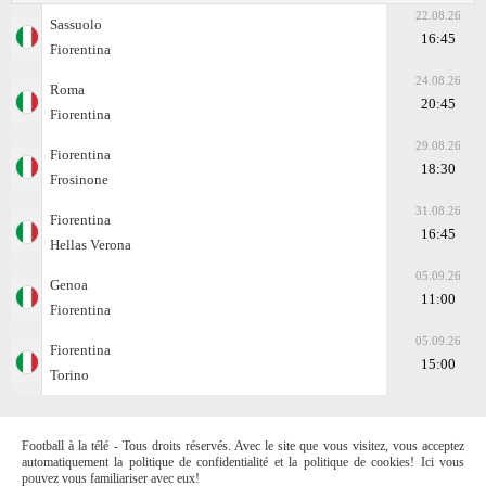
22.08.26
Sassuolo
16:45
Fiorentina
24.08.26
Roma
20:45
Fiorentina
29.08.26
Fiorentina
18:30
Frosinone
31.08.26
Fiorentina
16:45
Hellas Verona
05.09.26
Genoa
11:00
Fiorentina
05.09.26
Fiorentina
15:00
Torino
Football à la télé - Tous droits réservés. Avec le site que vous visitez, vous acceptez
automatiquement la politique de confidentialité et la politique de cookies! Ici vous
pouvez vous familiariser avec eux!