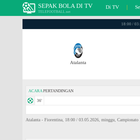
SEPAK BOLA DI TV
Di TV
|
S
TELEFOOTBALL.net
18:00 / 03
Atalanta
ACARA
PERTANDINGAN
36'
Atalanta - Fiorentina, 18:00 / 03.05.2026, minggu, Campionato