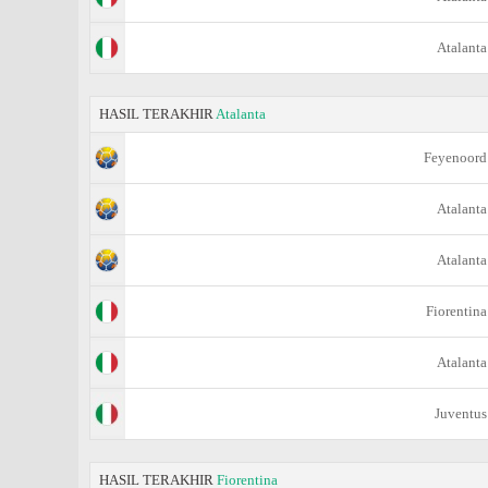
Atalanta
HASIL TERAKHIR
Atalanta
Feyenoord
Atalanta
Atalanta
Fiorentina
Atalanta
Juventus
HASIL TERAKHIR
Fiorentina