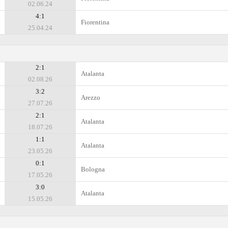
02.06.24
4:1
Fiorentina
25.04.24
2:1
Atalanta
02.08.26
3:2
Arezzo
27.07.26
2:1
Atalanta
18.07.26
1:1
Atalanta
23.05.26
0:1
Bologna
17.05.26
3:0
Atalanta
15.05.26