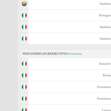
Atalanta
Bologna
Atalanta
Atalanta
PERTANDINGAN BERIKUTNYA
Fiorentina
Sassuolo
Roma
Fiorentina
Fiorentina
Genoa