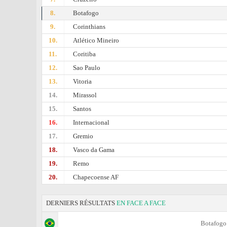
8.
Botafogo
9.
Corinthians
10.
Atlético Mineiro
11.
Coritiba
12.
Sao Paulo
13.
Vitoria
14.
Mirassol
15.
Santos
16.
Internacional
17.
Gremio
18.
Vasco da Gama
19.
Remo
20.
Chapecoense AF
DERNIERS RÉSULTATS
EN FACE A FACE
Botafogo