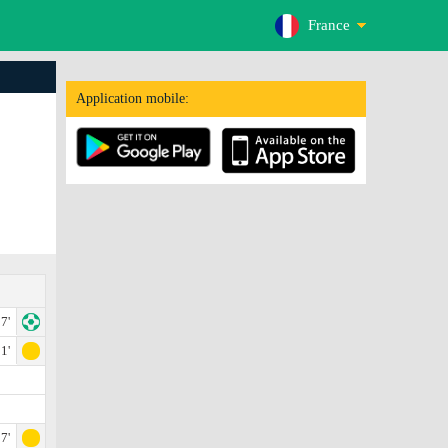
France
Application mobile:
7'
1'
7'