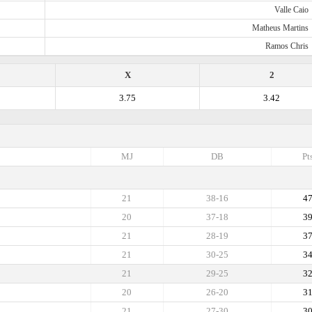
Valle Caio
Matheus Martins
Ramos Chris
X
2
3.75
3.42
MJ
DB
Pt
21
38-16
4
20
37-18
3
21
28-19
3
21
30-25
3
21
29-25
3
20
26-20
3
21
27-30
3