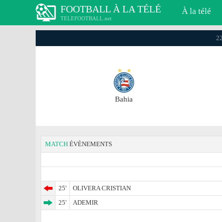
FOOTBALL À LA TÉLÉ
À la télé
TELEFOOTBALL.net
22
Bahia
MATCH
ÉVÈNEMENTS
25'
OLIVERA CRISTIAN
25'
ADEMIR