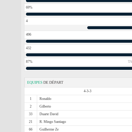
69%
4
496
432
87%
TA
EQUIPES
DE DÉPART
4-3-3
1
Ronaldo
2
Gilberto
33
Duarte David
21
R. Mingo Santiago
66
Guilherme Ze