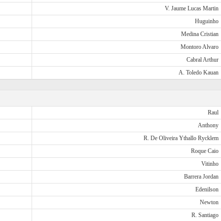
V. Jaume Lucas Martin
Huguinho
Medina Cristian
Montoro Alvaro
Cabral Arthur
A. Toledo Kauan
Raul
Anthony
R. De Oliveira Ythallo Rycklem
Roque Caio
Vitinho
Barrera Jordan
Edenilson
Newton
R. Santiago