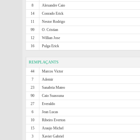
8
Alexandre Caio
14
Conrado Erick
11
Nestor Rodrigo
99
O. Cristian
12
Willian Jose
16
Pulga Erick
REMPLAÇANTS
44
Marcos Victor
7
Ademir
23
Sanabria Mateo
90
Caio Suassuna
27
Everaldo
6
Jean Lucas
10
Ribeiro Everton
15
Araujo Michel
3
Xavier Gabriel