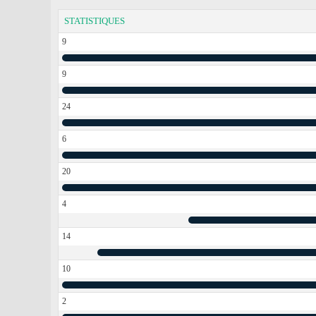
STATISTIQUES
9
9
24
6
20
4
14
10
2