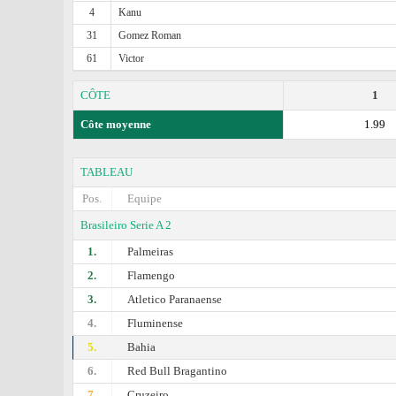
4
Kanu
31
Gomez Roman
61
Victor
CÔTE
1
Côte moyenne
1.99
TABLEAU
Pos.
Equipe
Brasileiro Serie A 2
1.
Palmeiras
2.
Flamengo
3.
Atletico Paranaense
4.
Fluminense
5.
Bahia
6.
Red Bull Bragantino
7.
Cruzeiro