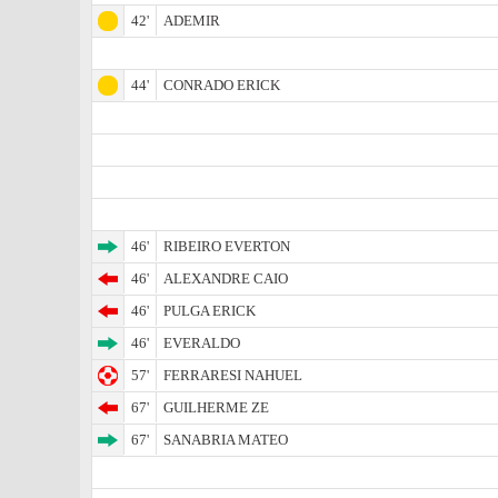
42'
ADEMIR
44'
CONRADO ERICK
46'
RIBEIRO EVERTON
46'
ALEXANDRE CAIO
46'
PULGA ERICK
46'
EVERALDO
57'
FERRARESI NAHUEL
67'
GUILHERME ZE
67'
SANABRIA MATEO