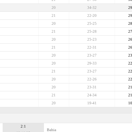
20
34-32
2
21
22-20
2
20
25-25
2
21
25-28
2
20
25-23
2
21
22-31
2
20
23-27
2
20
29-33
2
21
23-27
2
20
22-26
2
20
23-31
2
21
24-34
2
20
19-41
1
2:1
Bahia