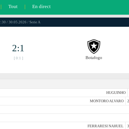
|
Tout
|
En direct
:30 / 30.05.2026 / Serie A
2:1
Botafogo
[ 0:1 ]
HUGUINHO
MONTORO ALVARO
2
FERRARESI NAHUEL
3