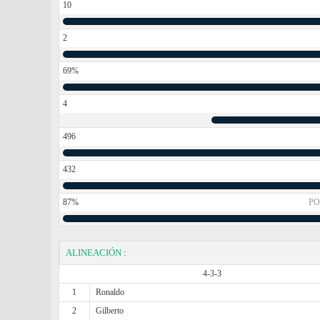
10
2
69%
4
496
432
87%
PO
ALINEACIÓN
:
4-3-3
1
Ronaldo
2
Gilberto