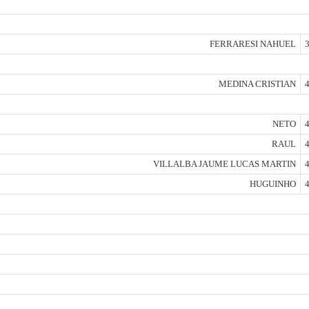
FERRARESI NAHUEL
3
MEDINA CRISTIAN
4
NETO
4
RAUL
4
VILLALBA JAUME LUCAS MARTIN
4
HUGUINHO
4