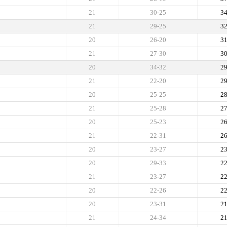
21
30-25
3
21
29-25
3
20
26-20
3
21
27-30
3
20
34-32
2
21
22-20
2
20
25-25
2
21
25-28
2
20
25-23
2
21
22-31
2
20
23-27
2
20
29-33
2
21
23-27
2
20
22-26
2
20
23-31
2
21
24-34
2