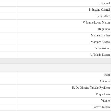
F. Nahuel
P. Justino Gabriel
Telles Alex
V. Jaume Lucas Martin
Huguinho
Medina Cristian
Montoro Alvaro
Cabral Arthur
A. Toledo Kauan
Raul
Anthony
R. De Oliveira Ythallo Rycklem
Roque Caio
Vitinho
Barrera Jordan