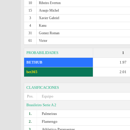
10
Ribeiro Everton
15
Araujo Michel
3
Xavier Gabriel
4
Kanu
31
Gomez Roman
61
Victor
PROBABILIDADES
1
BETHUB
1.97
bet365
2.01
CLASIFICACIONES
Pos.
Equipo
Brasileiro Serie A 2
1.
Palmeiras
2.
Flamengo
3.
Athletico Paranaense