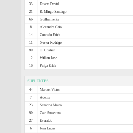
33
Duarte David
21
R. Mingo Santiago
66
Guilherme Ze
8
Alexandre Caio
14
Conrado Erick
11
Nestor Rodrigo
99
O. Cristian
12
Willian Jose
16
Pulga Erick
SUPLENTES:
44
Marcos Victor
7
Ademir
23
Sanabria Mateo
90
Caio Suassuna
27
Everaldo
6
Jean Lucas