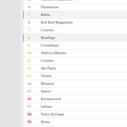
4.
Fluminense
5.
Bahia
6.
Red Bull Bragantino
7.
Cruzeiro
8.
Botafogo
9.
Corinthians
10.
Atlético Mineiro
11.
Coritiba
12.
São Paulo
13.
Vitória
14.
Mirassol
15.
Santos
16.
Internacional
17.
Grêmio
18.
Vasco da Gama
19.
Remo