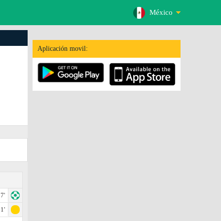
México
Aplicación movil:
7'
1'