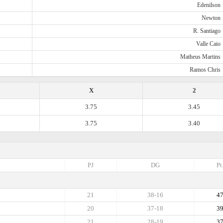
Edenilson
Newton
R. Santiago
Valle Caio
Matheus Martins
Ramos Chris
X
2
3.75
3.45
3.75
3.40
PJ
DG
Pt
21
38-16
4
20
37-18
3
21
28-19
3