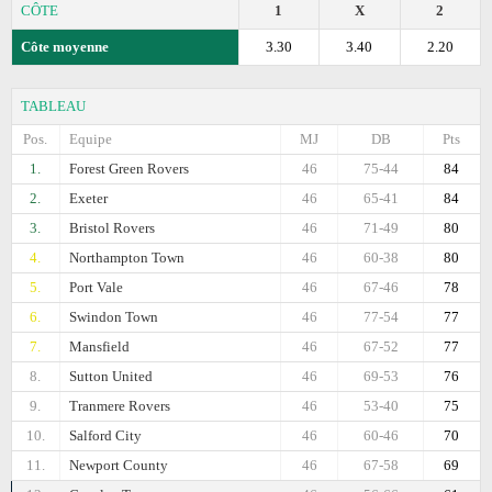
CÔTE
1
X
2
Côte moyenne
3.30
3.40
2.20
TABLEAU
Pos.
Equipe
MJ
DB
Pts
1.
Forest Green Rovers
46
75-44
84
2.
Exeter
46
65-41
84
3.
Bristol Rovers
46
71-49
80
4.
Northampton Town
46
60-38
80
5.
Port Vale
46
67-46
78
6.
Swindon Town
46
77-54
77
7.
Mansfield
46
67-52
77
8.
Sutton United
46
69-53
76
9.
Tranmere Rovers
46
53-40
75
10.
Salford City
46
60-46
70
11.
Newport County
46
67-58
69