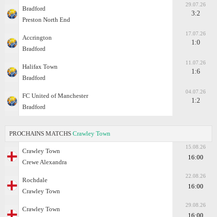
29.07.26
Bradford
3:2
Preston North End
17.07.26
Accrington
1:0
Bradford
11.07.26
Halifax Town
1:6
Bradford
04.07.26
FC United of Manchester
1:2
Bradford
PROCHAINS MATCHS
Crawley Town
15.08.26
Crawley Town
16:00
Crewe Alexandra
22.08.26
Rochdale
16:00
Crawley Town
29.08.26
Crawley Town
16:00