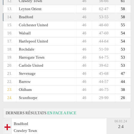
12.
Crawley Town
46
56-66
61
13.
Leyton Orient
46
62-47
58
14.
Bradford
46
53-55
58
15.
Colchester United
46
48-60
55
16.
Walsall
46
47-60
54
17.
Hartlepool United
46
44-64
54
18.
Rochdale
46
51-59
53
19.
Harrogate Town
46
64-75
53
20.
Carlisle United
46
39-62
53
21.
Stevenage
46
45-68
47
22.
Barrow
46
44-57
44
23.
Oldham
46
46-75
38
24.
Scunthorpe
46
29-90
26
DERNIERS RÉSULTATS
EN FACE A FACE
06.01.24
Bradford
2:4
Crawley Town