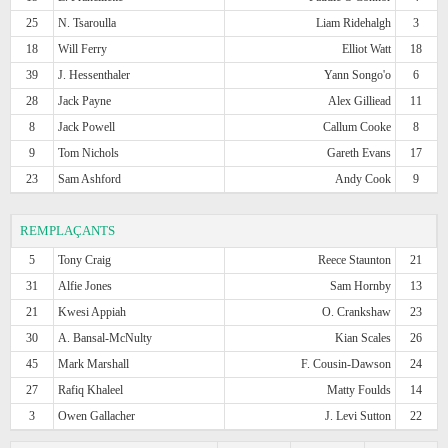
25
N. Tsaroulla
Liam Ridehalgh
3
18
Will Ferry
Elliot Watt
18
39
J. Hessenthaler
Yann Songo'o
6
28
Jack Payne
Alex Gilliead
11
8
Jack Powell
Callum Cooke
8
9
Tom Nichols
Gareth Evans
17
23
Sam Ashford
Andy Cook
9
REMPLAÇANTS
5
Tony Craig
Reece Staunton
21
31
Alfie Jones
Sam Hornby
13
21
Kwesi Appiah
O. Crankshaw
23
30
A. Bansal-McNulty
Kian Scales
26
45
Mark Marshall
F. Cousin-Dawson
24
27
Rafiq Khaleel
Matty Foulds
14
3
Owen Gallacher
J. Levi Sutton
22