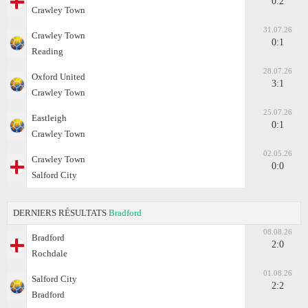
0:2
Crawley Town
31.07.26
Crawley Town
0:1
Reading
28.07.26
Oxford United
3:1
Crawley Town
25.07.26
Eastleigh
0:1
Crawley Town
02.05.26
Crawley Town
0:0
Salford City
DERNIERS RÉSULTATS
Bradford
08.08.26
Bradford
2:0
Rochdale
01.08.26
Salford City
2:2
Bradford