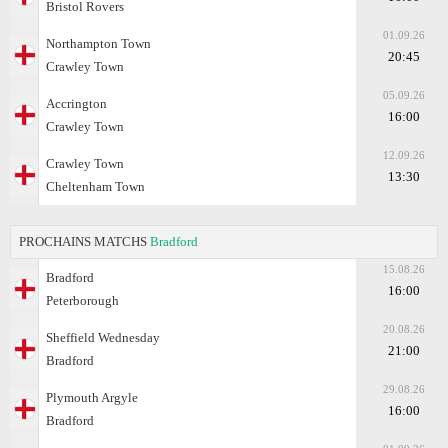
Bristol Rovers
01.09.26
Northampton Town
20:45
Crawley Town
05.09.26
Accrington
16:00
Crawley Town
12.09.26
Crawley Town
13:30
Cheltenham Town
PROCHAINS MATCHS
Bradford
15.08.26
Bradford
16:00
Peterborough
20.08.26
Sheffield Wednesday
21:00
Bradford
29.08.26
Plymouth Argyle
16:00
Bradford