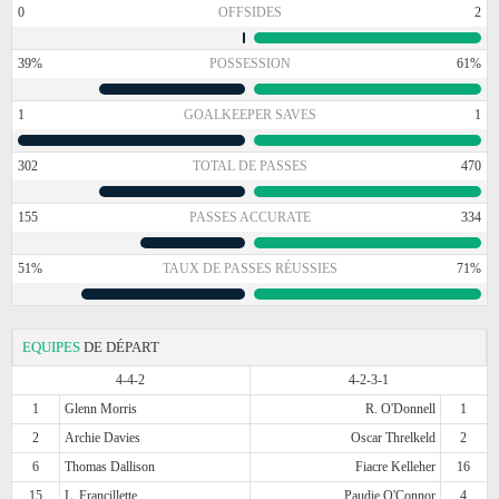
0
OFFSIDES
2
39%
POSSESSION
61%
1
GOALKEEPER SAVES
1
302
TOTAL DE PASSES
470
155
PASSES ACCURATE
334
51%
TAUX DE PASSES RÉUSSIES
71%
EQUIPES
DE DÉPART
4-4-2
4-2-3-1
1
Glenn Morris
R. O'Donnell
1
2
Archie Davies
Oscar Threlkeld
2
6
Thomas Dallison
Fiacre Kelleher
16
15
L. Francillette
Paudie O'Connor
4