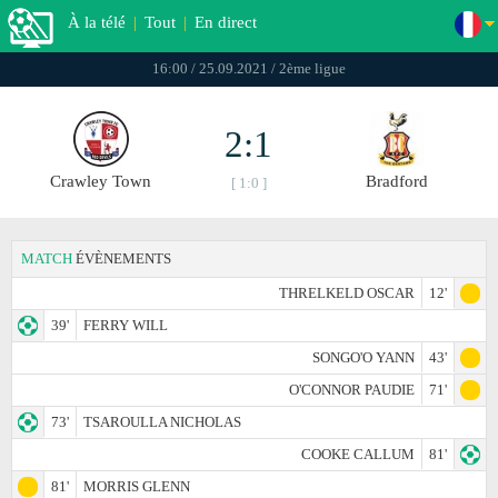
À la télé
|
Tout
|
En direct
16:00 / 25.09.2021 / 2ème ligue
2:1
Crawley Town
Bradford
[ 1:0 ]
MATCH
ÉVÈNEMENTS
THRELKELD OSCAR
12'
39'
FERRY WILL
SONGO'O YANN
43'
O'CONNOR PAUDIE
71'
73'
TSAROULLA NICHOLAS
COOKE CALLUM
81'
81'
MORRIS GLENN