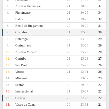
3.
Atletico Paranaense
21
28-19
37
4.
Fluminense
21
30-25
34
5.
Bahia
21
29-25
32
6.
Red Bull Bragantino
20
26-20
31
7.
Cruzeiro
21
27-30
30
8.
Botafogo
20
34-32
29
9.
Corinthians
21
22-20
29
10.
Atlético Mineiro
20
25-25
28
11.
Coritiba
21
25-28
27
12.
Sao Paulo
20
25-23
26
13.
Vitoria
21
22-31
26
14.
Mirassol
20
23-27
23
15.
Santos
20
29-33
22
16.
Internacional
21
23-27
22
17.
Gremio
20
22-26
22
18.
Vasco da Gama
20
23-31
21