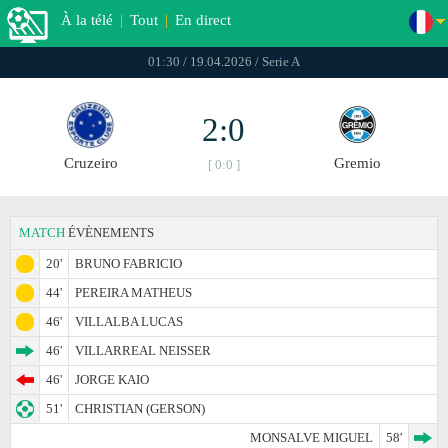
À la télé
|
Tout
|
En direct
01:30 / 19.04.2026 / Serie A
2:0
Cruzeiro
Gremio
[ 0:0 ]
MATCH
ÉVÈNEMENTS
20'
BRUNO FABRICIO
44'
PEREIRA MATHEUS
46'
VILLALBA LUCAS
46'
VILLARREAL NEISSER
46'
JORGE KAIO
51'
CHRISTIAN (GERSON)
MONSALVE MIGUEL
58'