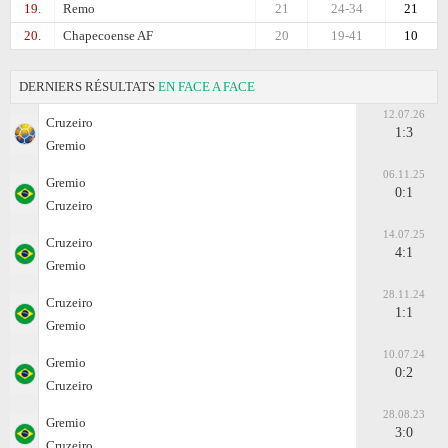
19.
Remo
21
24-34
21
20.
Chapecoense AF
20
19-41
10
DERNIERS RÉSULTATS
EN FACE A FACE
12.07.26
Cruzeiro
1:3
Gremio
06.11.25
Gremio
0:1
Cruzeiro
14.07.25
Cruzeiro
4:1
Gremio
28.11.24
Cruzeiro
1:1
Gremio
10.07.24
Gremio
0:2
Cruzeiro
28.08.23
Gremio
3:0
Cruzeiro