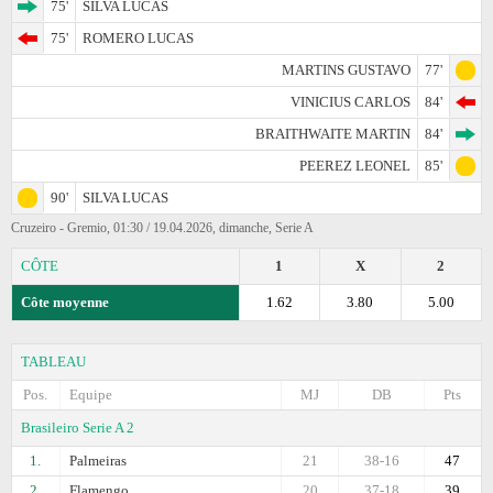
75'
SILVA LUCAS
75'
ROMERO LUCAS
MARTINS GUSTAVO
77'
VINICIUS CARLOS
84'
BRAITHWAITE MARTIN
84'
PEEREZ LEONEL
85'
90'
SILVA LUCAS
Cruzeiro - Gremio, 01:30 / 19.04.2026, dimanche, Serie A
CÔTE
1
X
2
Côte moyenne
1.62
3.80
5.00
TABLEAU
Pos.
Equipe
MJ
DB
Pts
Brasileiro Serie A 2
1.
Palmeiras
21
38-16
47
2.
Flamengo
20
37-18
39