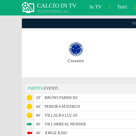
CALCIO IN TV
In TV
|
Tutti
|
TELEFOOTBALL.net
01
Cruzeiro
PARTITA
EVENTI
20'
BRUNO FABRICIO
44'
PEREIRA MATHEUS
46'
VILLALBA LUCAS
46'
VILLARREAL NEISSER
46'
JORGE KAIO