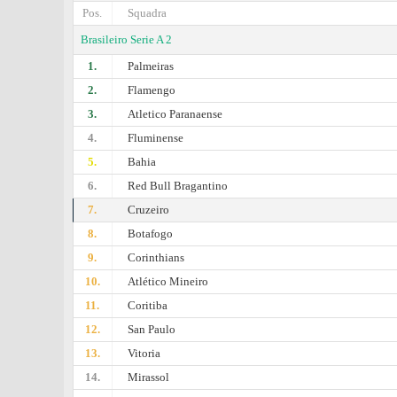
Pos.
Squadra
Brasileiro Serie A 2
1.
Palmeiras
2.
Flamengo
3.
Atletico Paranaense
4.
Fluminense
5.
Bahia
6.
Red Bull Bragantino
7.
Cruzeiro
8.
Botafogo
9.
Corinthians
10.
Atlético Mineiro
11.
Coritiba
12.
San Paulo
13.
Vitoria
14.
Mirassol