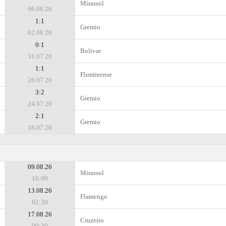
Mirassol
06.08.26
1:1
Gremio
02.08.26
0:1
Bolivar
31.07.26
1:1
Fluminense
26.07.26
3:2
Gremio
24.07.26
2:1
Gremio
18.07.26
09.08.26
Mirassol
16:00
13.08.26
Flamengo
02:30
17.08.26
Cruzeiro
00:30