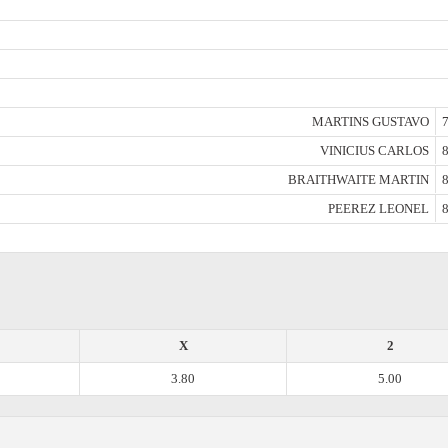
MARTINS GUSTAVO
7
VINICIUS CARLOS
8
BRAITHWAITE MARTIN
8
PEEREZ LEONEL
8
X
2
3.80
5.00