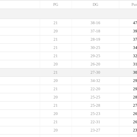
PG
DG
Pun
21
38-16
4
20
37-18
3
21
28-19
3
21
30-25
3
21
29-25
3
20
26-20
3
21
27-30
3
20
34-32
2
21
22-20
2
20
25-25
2
21
25-28
2
20
25-23
2
21
22-31
2
20
23-27
2