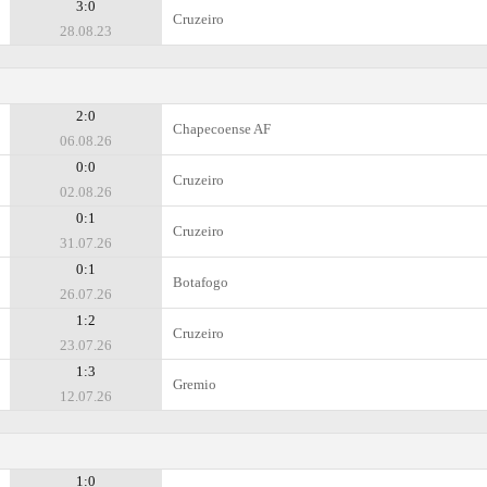
3:0
Cruzeiro
28.08.23
2:0
Chapecoense AF
06.08.26
0:0
Cruzeiro
02.08.26
0:1
Cruzeiro
31.07.26
0:1
Botafogo
26.07.26
1:2
Cruzeiro
23.07.26
1:3
Gremio
12.07.26
1:0