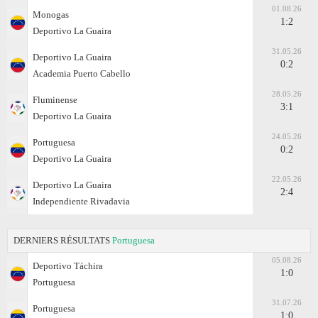
01.08.26
Monogas
1:2
Deportivo La Guaira
31.05.26
Deportivo La Guaira
0:2
Academia Puerto Cabello
28.05.26
Fluminense
3:1
Deportivo La Guaira
24.05.26
Portuguesa
0:2
Deportivo La Guaira
22.05.26
Deportivo La Guaira
2:4
Independiente Rivadavia
DERNIERS RÉSULTATS
Portuguesa
05.08.26
Deportivo Táchira
1:0
Portuguesa
31.07.26
Portuguesa
1:0