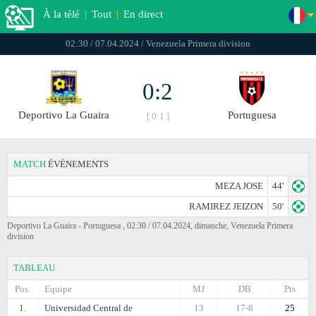
À la télé
|
Tout
|
En direct
02:30 / 07.04.2024 / Venezuela Primera division
0:2
Deportivo La Guaira
Portuguesa
[ 0:1 ]
MATCH
ÉVÈNEMENTS
MEZA JOSE
44'
RAMIREZ JEIZON
50'
Deportivo La Guaira - Portuguesa , 02:30 / 07.04.2024, dimanche, Venezuela Primera
division
TABLEAU
Pos.
Equipe
MJ
DB
Pts
1.
Universidad Central de
13
17-8
25