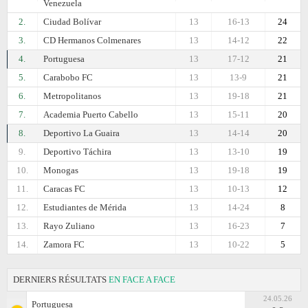
Venezuela
2.
Ciudad Bolívar
13
16-13
24
3.
CD Hermanos Colmenares
13
14-12
22
4.
Portuguesa
13
17-12
21
5.
Carabobo FC
13
13-9
21
6.
Metropolitanos
13
19-18
21
7.
Academia Puerto Cabello
13
15-11
20
8.
Deportivo La Guaira
13
14-14
20
9.
Deportivo Táchira
13
13-10
19
10.
Monogas
13
19-18
19
11.
Caracas FC
13
10-13
12
12.
Estudiantes de Mérida
13
14-24
8
13.
Rayo Zuliano
13
16-23
7
14.
Zamora FC
13
10-22
5
DERNIERS RÉSULTATS
EN FACE A FACE
24.05.26
Portuguesa