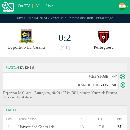
On TV
|
All
|
Live
06:00 / 07.04.2024 / Venezuela Primera division - Final stage
0:2
Deportivo La Guaira
Portuguesa
[ 0:1 ]
MATCH
EVENTS
MEZA JOSE
44'
RAMIREZ JEIZON
50'
Deportivo La Guaira - Portuguesa , 06:00 / 07.04.2024, sunday, Venezuela Primera
division - Final stage
TABLE
Pos.
Team name
PL
GD
Pts
1.
Universidad Central de
13
17-8
25