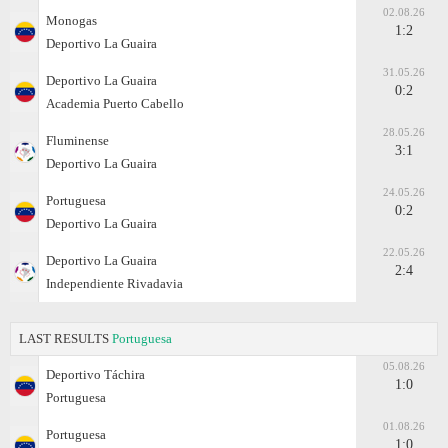
02.08.26
Monogas
1:2
Deportivo La Guaira
31.05.26
Deportivo La Guaira
0:2
Academia Puerto Cabello
28.05.26
Fluminense
3:1
Deportivo La Guaira
24.05.26
Portuguesa
0:2
Deportivo La Guaira
22.05.26
Deportivo La Guaira
2:4
Independiente Rivadavia
LAST RESULTS
Portuguesa
05.08.26
Deportivo Táchira
1:0
Portuguesa
01.08.26
Portuguesa
1:0