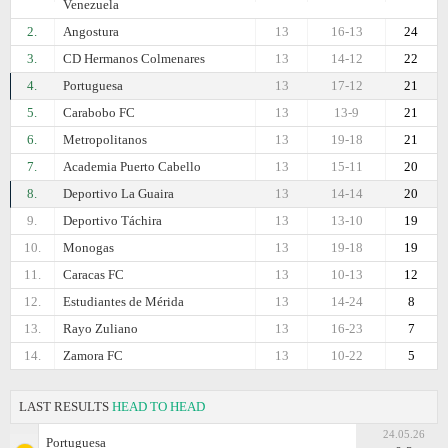
Venezuela
2.
Angostura
13
16-13
24
3.
CD Hermanos Colmenares
13
14-12
22
4.
Portuguesa
13
17-12
21
5.
Carabobo FC
13
13-9
21
6.
Metropolitanos
13
19-18
21
7.
Academia Puerto Cabello
13
15-11
20
8.
Deportivo La Guaira
13
14-14
20
9.
Deportivo Táchira
13
13-10
19
10.
Monogas
13
19-18
19
11.
Caracas FC
13
10-13
12
12.
Estudiantes de Mérida
13
14-24
8
13.
Rayo Zuliano
13
16-23
7
14.
Zamora FC
13
10-22
5
LAST RESULTS
HEAD TO HEAD
24.05.26
Portuguesa