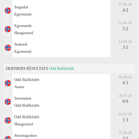
27.06.26
Sogndal
4:2
Egersunds
21.06.26
Egersunds
5:2
Haugesund
14.06.26
Stabaek
3:1
Egersunds
DERNIERS RÉSULTATS
Odd Ballklubb
02.08.26
Odd Ballklubb
4:1
Asane
26.07.26
Strommen
0:0
Odd Ballklubb
05.07.26
Odd Ballklubb
1:3
Haugesund
27.06.26
Stromsgodset
2:2