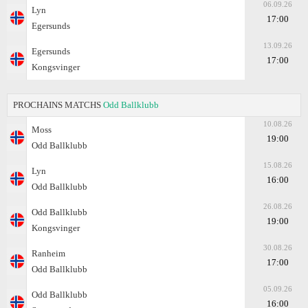
06.09.26
Lyn
17:00
Egersunds
13.09.26
Egersunds
17:00
Kongsvinger
PROCHAINS MATCHS
Odd Ballklubb
10.08.26
Moss
19:00
Odd Ballklubb
15.08.26
Lyn
16:00
Odd Ballklubb
26.08.26
Odd Ballklubb
19:00
Kongsvinger
30.08.26
Ranheim
17:00
Odd Ballklubb
05.09.26
Odd Ballklubb
16:00