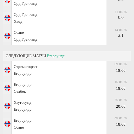
Одд Гренланд
21.06.26
Одд Гренланд
0:0
Хьод
14.06.26
Осане
2:1
Одд Гренланд
СЛЕДУЮЩИЕ МАТЧИ
Егерсундс
09.08.26
Стремсгодсет
18:00
Егерсундс
16.08.26
Егерсундс
18:00
Стабек
26.08.26
Хаугесунд
20:00
Егерсундс
30.08.26
Егерсундс
18:00
Осане