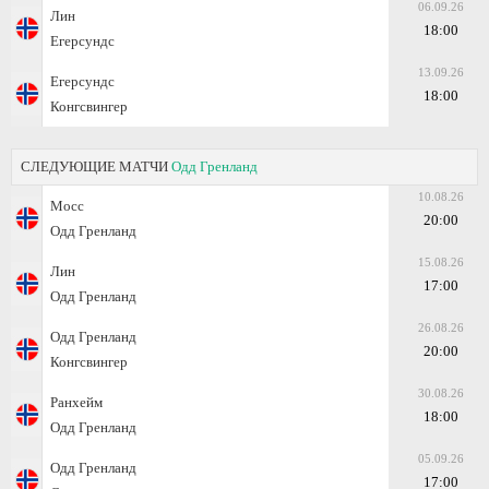
06.09.26
Лин
18:00
Егерсундс
13.09.26
Егерсундс
18:00
Конгсвингер
СЛЕДУЮЩИЕ МАТЧИ
Одд Гренланд
10.08.26
Мосс
20:00
Одд Гренланд
15.08.26
Лин
17:00
Одд Гренланд
26.08.26
Одд Гренланд
20:00
Конгсвингер
30.08.26
Ранхейм
18:00
Одд Гренланд
05.09.26
Одд Гренланд
17:00