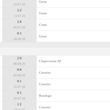
Goias
18.07.26
2:2
Goias
13.07.26
2:0
Ceara
05.07.26
0:1
Goias
28.06.26
2:0
Chapecoense AF
06.08.26
0:0
Cruzeiro
02.08.26
0:1
Cruzeiro
31.07.26
0:1
Botafogo
26.07.26
1:2
Cruzeiro
23.07.26