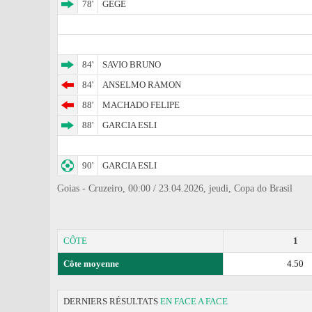
78'
GEGE
84'
SAVIO BRUNO
84'
ANSELMO RAMON
88'
MACHADO FELIPE
88'
GARCIA ESLI
90'
GARCIA ESLI
Goias - Cruzeiro, 00:00 / 23.04.2026, jeudi, Copa do Brasil
CÔTE
1
Côte moyenne
4.50
DERNIERS RÉSULTATS
EN FACE A FACE