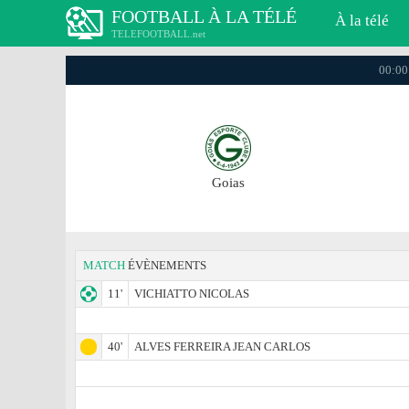
FOOTBALL À LA TÉLÉ
À la télé
TELEFOOTBALL.net
00:00 
Goias
MATCH
ÉVÈNEMENTS
11'
VICHIATTO NICOLAS
40'
ALVES FERREIRA JEAN CARLOS