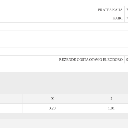
PRATES KAUA
7
KAIKI
7
REZENDE COSTA OTAVIO ELEODORO
9
X
2
3.20
1.81