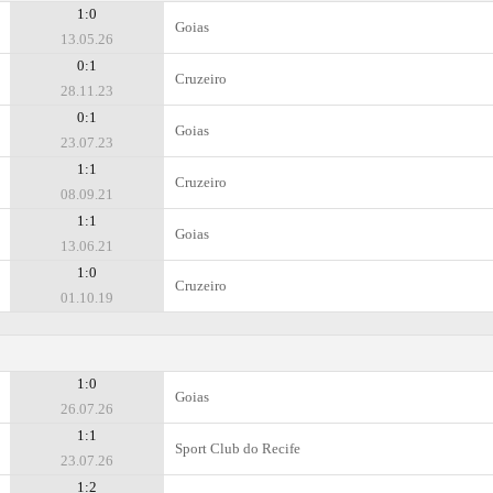
1:0
Goias
13.05.26
0:1
Cruzeiro
28.11.23
0:1
Goias
23.07.23
1:1
Cruzeiro
08.09.21
1:1
Goias
13.06.21
1:0
Cruzeiro
01.10.19
1:0
Goias
26.07.26
1:1
Sport Club do Recife
23.07.26
1:2