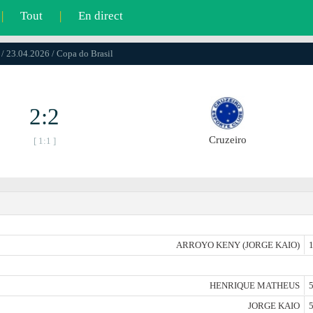
|
Tout
|
En direct
/ 23.04.2026 / Copa do Brasil
2:2
Cruzeiro
[ 1:1 ]
ARROYO KENY (JORGE KAIO)
1
HENRIQUE MATHEUS
5
JORGE KAIO
5