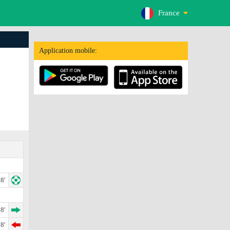
France
Application mobile:
8'
8'
8'