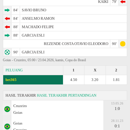
KAIKI
79'
84'
SAVIO BRUNO
84'
ANSELMO RAMON
88'
MACHADO FELIPE
88'
GARCIA ESLI
REZENDE COSTA OTAVIO ELEODORO
90'
90'
GARCIA ESLI
Goias - Cruzeiro, 05:00 / 23.04.2026, kamis, Copa do Brasil
PELUANG
1
X
2
bet365
4.50
3.20
1.81
HASIL TERAKHIR
HASIL TERAKHIR PERTANDINGAN
13.05.26
Cruzeiro
1:0
Goias
28.11.23
Goias
0:1
Cruzeiro