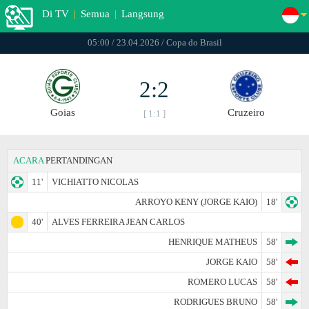
Di TV
|
Semua
|
Langsung
05:00 / 23.04.2026 / Copa do Brasil
2:2
Goias
Cruzeiro
[ 1:1 ]
ACARA
PERTANDINGAN
11'
VICHIATTO NICOLAS
ARROYO KENY (JORGE KAIO)
18'
40'
ALVES FERREIRA JEAN CARLOS
HENRIQUE MATHEUS
58'
JORGE KAIO
58'
ROMERO LUCAS
58'
RODRIGUES BRUNO
58'