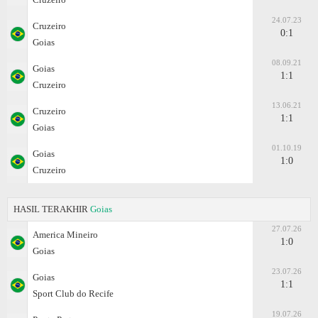
24.07.23
Cruzeiro
0:1
Goias
08.09.21
Goias
1:1
Cruzeiro
13.06.21
Cruzeiro
1:1
Goias
01.10.19
Goias
1:0
Cruzeiro
HASIL TERAKHIR
Goias
27.07.26
Amеrica Mineiro
1:0
Goias
23.07.26
Goias
1:1
Sport Club do Recife
19.07.26