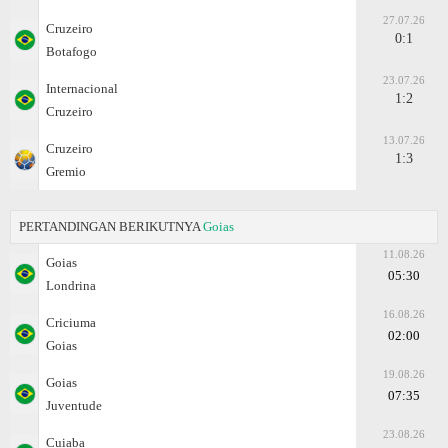
27.07.26
Cruzeiro
0:1
Botafogo
23.07.26
Internacional
1:2
Cruzeiro
13.07.26
Cruzeiro
1:3
Gremio
PERTANDINGAN BERIKUTNYA
Goias
11.08.26
Goias
05:30
Londrina
16.08.26
Criciuma
02:00
Goias
19.08.26
Goias
07:35
Juventude
23.08.26
Cuiaba