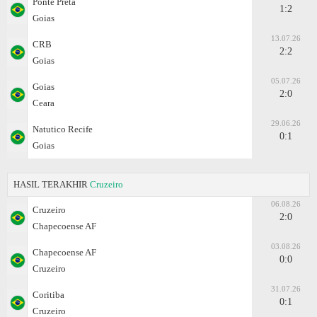
Ponte Preta
1:2
Goias
13.07.26
CRB
2:2
Goias
05.07.26
Goias
2:0
Ceara
29.06.26
Natutico Recife
0:1
Goias
HASIL TERAKHIR
Cruzeiro
06.08.26
Cruzeiro
2:0
Chapecoense AF
03.08.26
Chapecoense AF
0:0
Cruzeiro
31.07.26
Coritiba
0:1
Cruzeiro