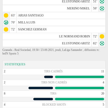
ELUSTONDO ARITZ
51'
MERINO MIKEL
59'
63'
ARIAS SANTIAGO
70'
MILLA LUIS
72'
SANCHEZ GERMAN
LE NORMAND ROBIN
72'
ELUSTONDO ARITZ
82'
Granada - Real Sociedad, 19:30 / 23.09.2021, jeudi, LaLiga Santander , diffusions tv:
beIN Sports 5
STATISTIQUES
2
TIRS CADRÉS
11
2
TIRS NON CADRÉS
4
8
TIRS
20
4
BLOCKED SHOTS
5