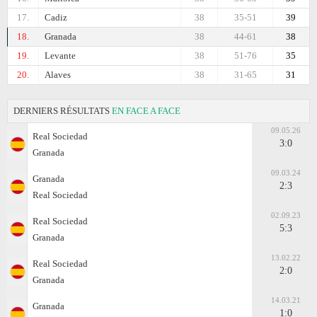
17.
Cadiz
38
35-51
39
18.
Granada
38
44-61
38
19.
Levante
38
51-76
35
20.
Alaves
38
31-65
31
DERNIERS RÉSULTATS
EN FACE A FACE
09.05.26
Real Sociedad
3:0
Granada
09.03.24
Granada
2:3
Real Sociedad
02.09.23
Real Sociedad
5:3
Granada
13.02.22
Real Sociedad
2:0
Granada
14.03.21
Granada
1:0