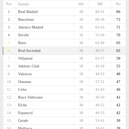
Pos.
Equipe
MJ
DB
Pts
1.
Real Madrid
38
80-31
86
2.
Barcelonе
38
68-38
73
3.
Atletico Madrid
38
65-43
71
4.
Séville
38
53-30
70
5.
Betis
38
62-40
65
6.
Real Sociedad
38
40-37
62
7.
Villarreal
38
63-37
59
8.
Athletic Club
38
43-36
55
9.
Valencia
38
48-53
48
10.
Osasuna
38
37-51
47
11.
Celta
38
43-43
46
12.
Rayo Vallecano
38
39-50
42
13.
Elche
38
40-52
42
14.
Espanyol
38
40-53
42
15.
Getafe
38
33-41
39
16.
Mallorca
38
36-63
39