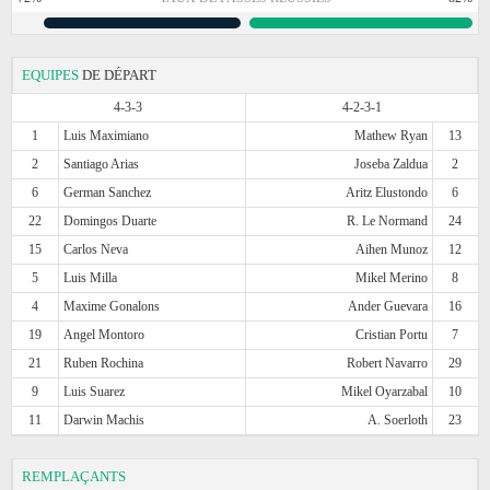
EQUIPES
DE DÉPART
4-3-3
4-2-3-1
1
Luis Maximiano
Mathew Ryan
13
2
Santiago Arias
Joseba Zaldua
2
6
German Sanchez
Aritz Elustondo
6
22
Domingos Duarte
R. Le Normand
24
15
Carlos Neva
Aihen Munoz
12
5
Luis Milla
Mikel Merino
8
4
Maxime Gonalons
Ander Guevara
16
19
Angel Montoro
Cristian Portu
7
21
Ruben Rochina
Robert Navarro
29
9
Luis Suarez
Mikel Oyarzabal
10
11
Darwin Machis
A. Soerloth
23
REMPLAÇANTS