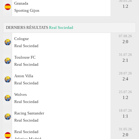
30.05.26
Granada
1:2
Sporting Gijon
DERNIERS RÉSULTATS
Real Sociedad
07.08.26
Cologne
2:0
Real Sociedad
31.07.26
Toulouse FC
2:1
Real Sociedad
28.07.26
Aston Villa
2:4
Real Sociedad
25.07.26
Wolves
1:2
Real Sociedad
18.07.26
Racing Santander
1:1
Real Sociedad
31.05.26
Real Sociedad
2:0
Atletico Madrid