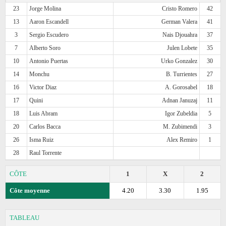
23
Jorge Molina
Cristo Romero
42
13
Aaron Escandell
German Valera
41
3
Sergio Escudero
Nais Djouahra
37
7
Alberto Soro
Julen Lobete
35
10
Antonio Puertas
Urko Gonzalez
30
14
Monchu
B. Turrientes
27
16
Victor Diaz
A. Gorosabel
18
17
Quini
Adnan Januzaj
11
18
Luis Abram
Igor Zubeldia
5
20
Carlos Bacca
M. Zubimendi
3
26
Isma Ruiz
Alex Remiro
1
28
Raul Torrente
CÔTE
1
X
2
Côte moyenne
4.20
3.30
1.95
TABLEAU