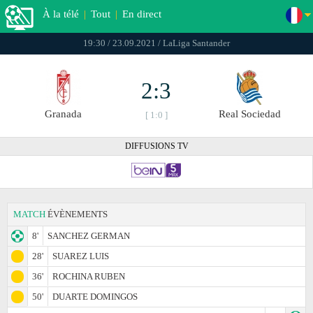
À la télé
|
Tout
|
En direct
19:30 / 23.09.2021 / LaLiga Santander
2:3
Granada
Real Sociedad
[ 1:0 ]
DIFFUSIONS TV
MATCH
ÉVÈNEMENTS
8'
SANCHEZ GERMAN
28'
SUAREZ LUIS
36'
ROCHINA RUBEN
50'
DUARTE DOMINGOS