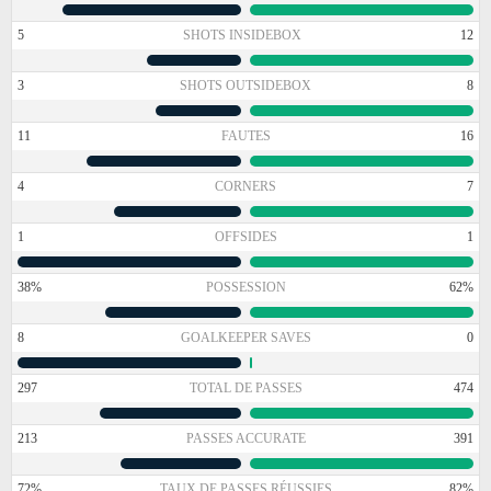
5
SHOTS INSIDEBOX
12
3
SHOTS OUTSIDEBOX
8
11
FAUTES
16
4
CORNERS
7
1
OFFSIDES
1
38%
POSSESSION
62%
8
GOALKEEPER SAVES
0
297
TOTAL DE PASSES
474
213
PASSES ACCURATE
391
72%
TAUX DE PASSES RÉUSSIES
82%