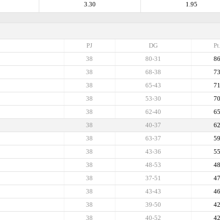
3.30
1.95
PJ
DG
Pt
38
80-31
8
38
68-38
7
38
65-43
7
38
53-30
7
38
62-40
6
38
40-37
6
38
63-37
5
38
43-36
5
38
48-53
4
38
37-51
4
38
43-43
4
38
39-50
4
38
40-52
4