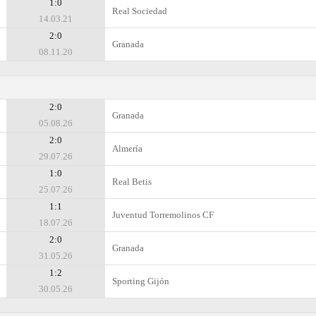
1:0
Real Sociedad
14.03.21
2:0
Granada
08.11.20
2:0
Granada
05.08.26
2:0
Almería
29.07.26
1:0
Real Betis
25.07.26
1:1
Juventud Torremolinos CF
18.07.26
2:0
Granada
31.05.26
1:2
Sporting Gijón
30.05.26