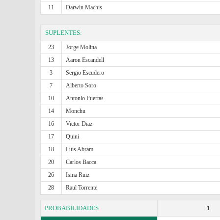
11
Darwin Machis
SUPLENTES:
23
Jorge Molina
13
Aaron Escandell
3
Sergio Escudero
7
Alberto Soro
10
Antonio Puertas
14
Monchu
16
Victor Diaz
17
Quini
18
Luis Abram
20
Carlos Bacca
26
Isma Ruiz
28
Raul Torrente
PROBABILIDADES
1