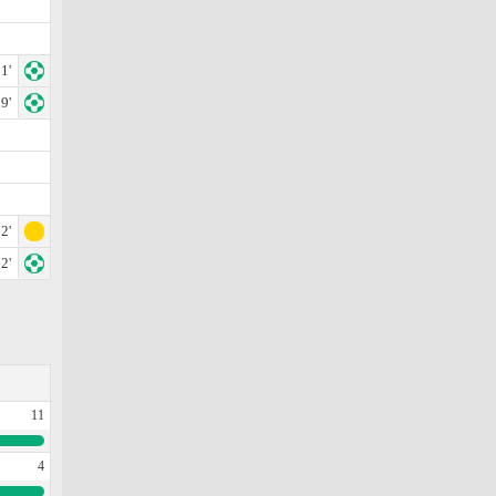
1'
9'
2'
2'
11
4