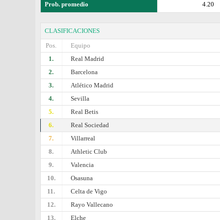
Prob. promedio
4.20
CLASIFICACIONES
Pos.
Equipo
1.
Real Madrid
2.
Barcelona
3.
Atlético Madrid
4.
Sevilla
5.
Real Betis
6.
Real Sociedad
7.
Villarreal
8.
Athletic Club
9.
Valencia
10.
Osasuna
11.
Celta de Vigo
12.
Rayo Vallecano
13.
Elche