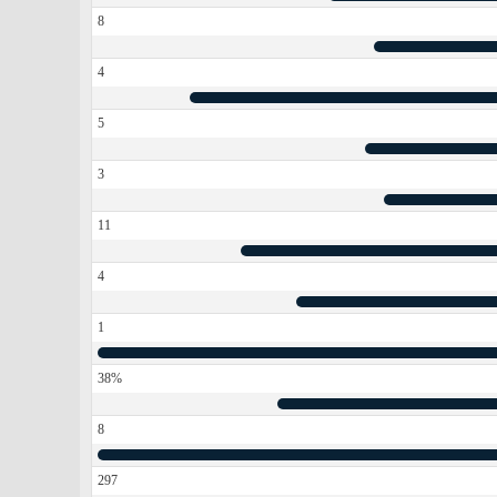
8
4
5
3
11
4
1
38%
8
297