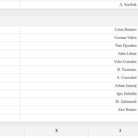
A. Soerloth
Cristo Romero
German Valera
Nais Djouahra
Julen Lobete
Urko Gonzalez
B. Turrientes
A. Gorosabel
Adnan Januzaj
Igor Zubeldia
M. Zubimendi
Alex Remiro
X
2