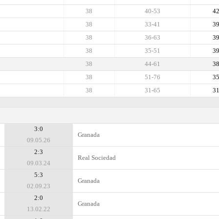
38
40-53
4
38
33-41
3
38
36-63
3
38
35-51
3
38
44-61
3
38
51-76
3
38
31-65
3
3:0
Granada
09.05.26
2:3
Real Sociedad
09.03.24
5:3
Granada
02.09.23
2:0
Granada
13.02.22