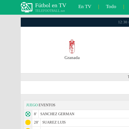
Fútbol en TV
En TV
|
Todo
|
TELEFOOTBALL.net
12:30 
Granada
JUEGO
EVENTOS
8'
SANCHEZ GERMAN
28'
SUAREZ LUIS