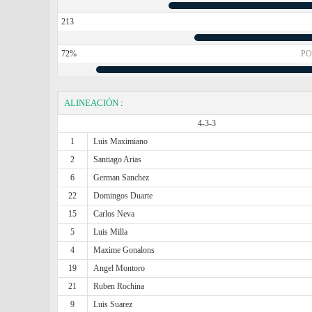
213
72%
PO
ALINEACIÓN
:
4-3-3
1
Luis Maximiano
2
Santiago Arias
6
German Sanchez
22
Domingos Duarte
15
Carlos Neva
5
Luis Milla
4
Maxime Gonalons
19
Angel Montoro
21
Ruben Rochina
9
Luis Suarez