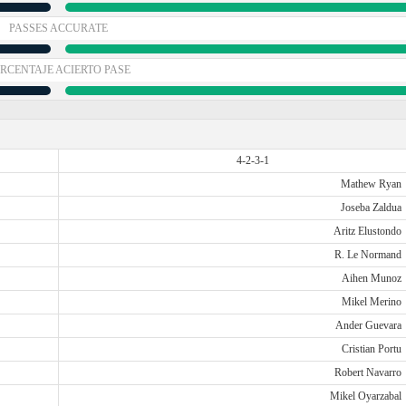
PASSES ACCURATE
RCENTAJE ACIERTO PASE
4-2-3-1
Mathew Ryan
Joseba Zaldua
Aritz Elustondo
R. Le Normand
Aihen Munoz
Mikel Merino
Ander Guevara
Cristian Portu
Robert Navarro
Mikel Oyarzabal