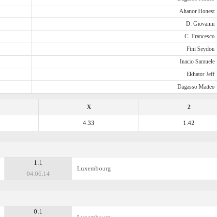
Ahanor Honest
D. Giovanni
C. Francesco
Fini Seydou
Inacio Samuele
Ekhator Jeff
Dagasso Matteo
X
2
4.33
1.42
1:1
Luxembourg
04.06.14
0:1