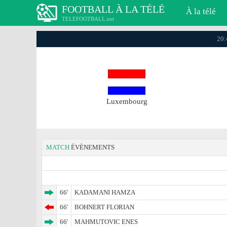
FOOTBALL À LA TÉLÉ
À la télé
TELEFOOTBALL.net
20:
Luxembourg
MATCH
ÉVÈNEMENTS
66'
KADAMANI HAMZA
66'
BOHNERT FLORIAN
66'
MAHMUTOVIC ENES