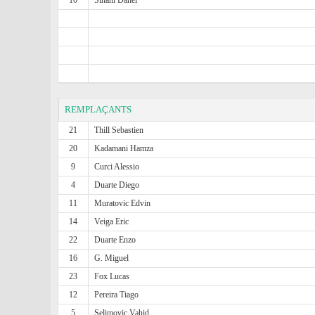
10
Sinani Danel
REMPLAÇANTS
21
Thill Sebastien
20
Kadamani Hamza
9
Curci Alessio
4
Duarte Diego
11
Muratovic Edvin
14
Veiga Eric
22
Duarte Enzo
16
G. Miguel
23
Fox Lucas
12
Pereira Tiago
5
Selimovic Vahid