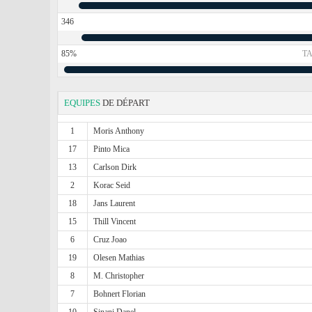
346
85%
TA
EQUIPES
DE DÉPART
1
Moris Anthony
17
Pinto Mica
13
Carlson Dirk
2
Korac Seid
18
Jans Laurent
15
Thill Vincent
6
Cruz Joao
19
Olesen Mathias
8
M. Christopher
7
Bohnert Florian