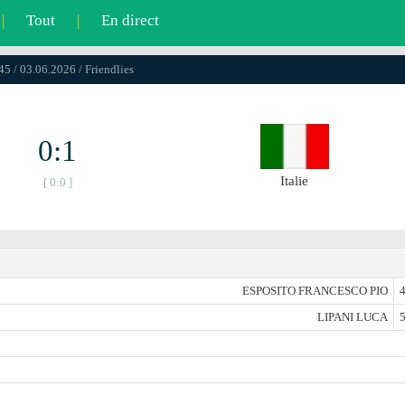
|
Tout
|
En direct
45 / 03.06.2026 / Friendlies
0:1
Italie
[ 0:0 ]
ESPOSITO FRANCESCO PIO
4
LIPANI LUCA
5