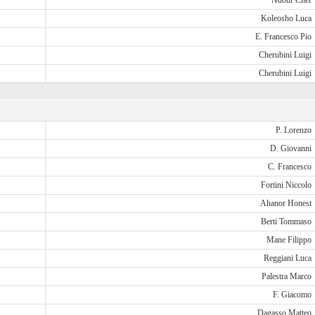
Ndour Cher
Koleosho Luca
E. Francesco Pio
Cherubini Luigi
Cherubini Luigi
P. Lorenzo
D. Giovanni
C. Francesco
Fortini Niccolo
Ahanor Honest
Berti Tommaso
Mane Filippo
Reggiani Luca
Palestra Marco
F. Giacomo
Dagasso Matteo