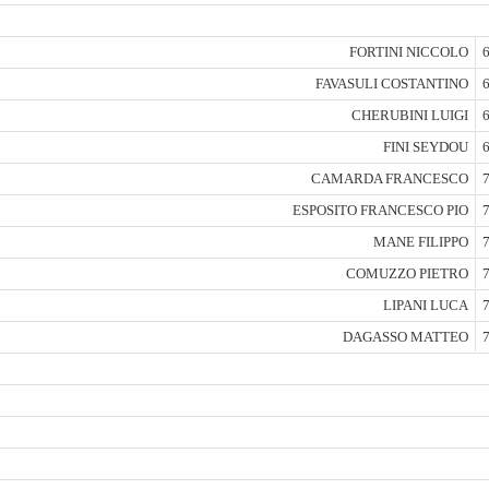
FORTINI NICCOLO
6
FAVASULI COSTANTINO
6
CHERUBINI LUIGI
6
FINI SEYDOU
6
CAMARDA FRANCESCO
7
ESPOSITO FRANCESCO PIO
7
MANE FILIPPO
7
COMUZZO PIETRO
7
LIPANI LUCA
7
DAGASSO MATTEO
7