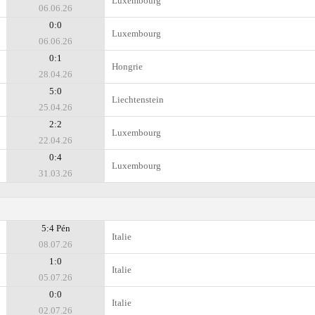
Luxembourg
06.06.26
0:0
Luxembourg
06.06.26
0:1
Hongrie
28.04.26
5:0
Liechtenstein
25.04.26
2:2
Luxembourg
22.04.26
0:4
Luxembourg
31.03.26
5:4 Pén
Italie
08.07.26
1:0
Italie
05.07.26
0:0
Italie
02.07.26