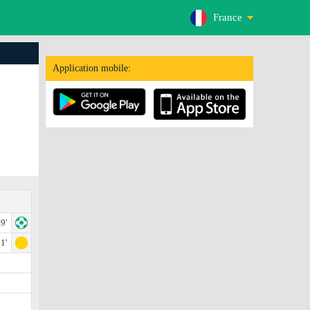
France
Application mobile:
9'
1'