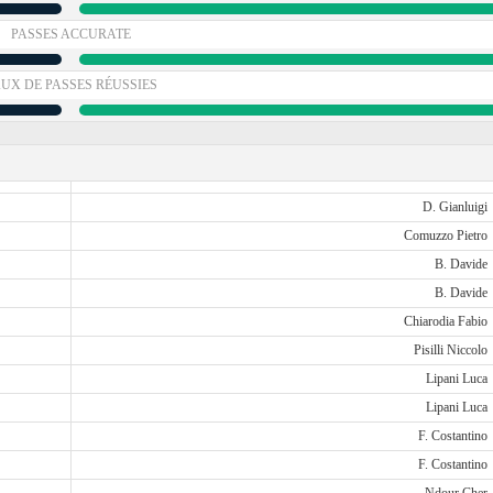
PASSES ACCURATE
UX DE PASSES RÉUSSIES
D. Gianluigi
Comuzzo Pietro
B. Davide
B. Davide
Chiarodia Fabio
Pisilli Niccolo
Lipani Luca
Lipani Luca
F. Costantino
F. Costantino