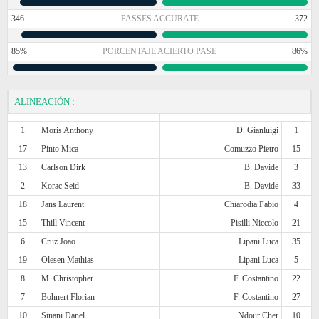
346
PASSES ACCURATE
372
85%
PORCENTAJE ACIERTO PASE
86%
ALINEACIÓN
:
1
Moris Anthony
D. Gianluigi
1
17
Pinto Mica
Comuzzo Pietro
15
13
Carlson Dirk
B. Davide
3
2
Korac Seid
B. Davide
33
18
Jans Laurent
Chiarodia Fabio
4
15
Thill Vincent
Pisilli Niccolo
21
6
Cruz Joao
Lipani Luca
35
19
Olesen Mathias
Lipani Luca
5
8
M. Christopher
F. Costantino
22
7
Bohnert Florian
F. Costantino
27
10
Sinani Danel
Ndour Cher
10