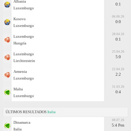
Albania
0:1
Luxemburgo
06.06.26
Kosovo
0:0
Luxemburgo
28.04.26
Luxemburgo
0:1
Hungría
25.04.26
Luxemburgo
5:0
Liechtenstein
22.04.26
Armenia
2:2
Luxemburgo
31.03.26
Malta
0:4
Luxemburgo
ÚLTIMOS RESULTADOS
Italia
08.07.26
Dinamarca
5:4 Pen
Italia