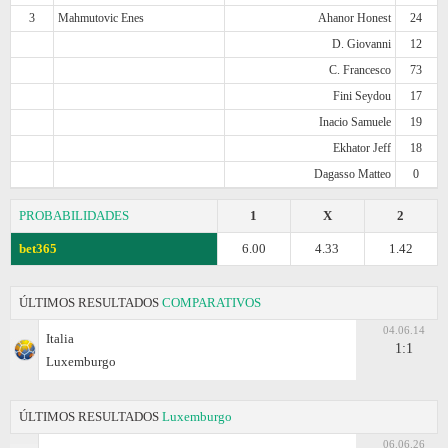
3
Mahmutovic Enes
Ahanor Honest
24
D. Giovanni
12
C. Francesco
73
Fini Seydou
17
Inacio Samuele
19
Ekhator Jeff
18
Dagasso Matteo
0
PROBABILIDADES
1
X
2
bet365
6.00
4.33
1.42
ÚLTIMOS RESULTADOS
COMPARATIVOS
04.06.14
Italia
1:1
Luxemburgo
ÚLTIMOS RESULTADOS
Luxemburgo
06.06.26