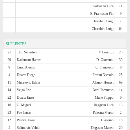
Koleosho Luca
11
E. Francesco Pio
9
Cherubini Luigi
7
Cherubini Luigi
64
SUPLENTES:
21
Thill Sebastien
P. Lorenzo
23
20
Kadamani Hamza
D. Giovanni
30
9
Curci Alessio
C. Francesco
8
4
Duarte Diego
Fortini Niccolo
25
11
Muratovic Edvin
Ahanor Honest
69
14
Veiga Eric
Berti Tommaso
14
22
Duarte Enzo
Mane Filippo
6
16
G. Miguel
Reggiani Luca
13
23
Fox Lucas
Palestra Marco
2
12
Pereira Tiago
F. Giacomo
16
5
Selimovic Vahid
Dagasso Matteo
20