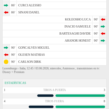
86'
CURCI ALESSIO
86'
SINANI DANEL
KOLEOSHO LUCA
90'
INACIO SAMUELE
90'
BARTESAGHI DAVIDE
90'
AHANOR HONEST
90'
90'
GONCALVES MIGUEL
90'
OLESEN MATHIAS
90'
CARLSON DIRK
Luxemburgo - Italia, 12:45 / 03.06.2026, miercoles, Amistosos , transmisiones en tv:
Disney + Premium
ESTADÍSTICAS
1
TIROS A PUERTA
3
4
TIROS FUERA
8