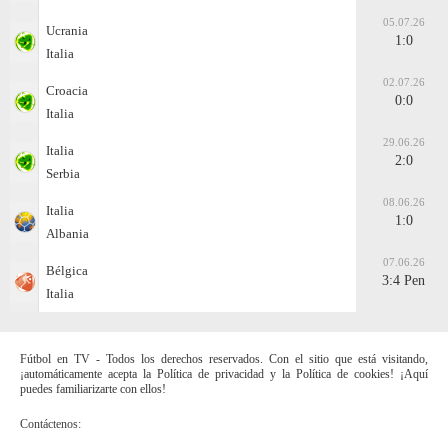
05.07.26
Ucrania
1:0
Italia
02.07.26
Croacia
0:0
Italia
29.06.26
Italia
2:0
Serbia
08.06.26
Italia
1:0
Albania
07.06.26
Bélgica
3:4 Pen
Italia
Fútbol en TV - Todos los derechos reservados. Con el sitio que está visitando,
¡automáticamente acepta la Política de privacidad y la Política de cookies! ¡Aquí
puedes familiarizarte con ellos!
Contáctenos: