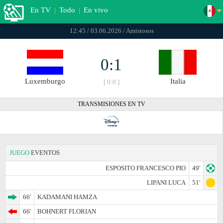
En TV
|
Todo
|
En vivo
12:45 / 03.06.2026 / Amistosos
0:1
Luxemburgo
Italia
[ 0:0 ]
TRANSMISIONES EN TV
JUEGO
EVENTOS
ESPOSITO FRANCESCO PIO
49'
LIPANI LUCA
51'
66'
KADAMANI HAMZA
66'
BOHNERT FLORIAN