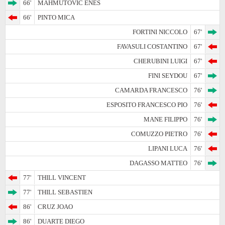
66'
MAHMUTOVIC ENES
66'
PINTO MICA
FORTINI NICCOLO
67'
FAVASULI COSTANTINO
67'
CHERUBINI LUIGI
67'
FINI SEYDOU
67'
CAMARDA FRANCESCO
76'
ESPOSITO FRANCESCO PIO
76'
MANE FILIPPO
76'
COMUZZO PIETRO
76'
LIPANI LUCA
76'
DAGASSO MATTEO
76'
77'
THILL VINCENT
77'
THILL SEBASTIEN
86'
CRUZ JOAO
86'
DUARTE DIEGO