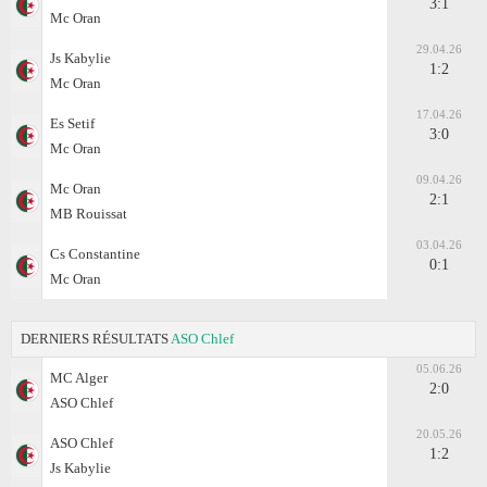
3:1
Mc Oran
29.04.26
Js Kabylie
1:2
Mc Oran
17.04.26
Es Setif
3:0
Mc Oran
09.04.26
Mc Oran
2:1
MB Rouissat
03.04.26
Cs Constantine
0:1
Mc Oran
DERNIERS RÉSULTATS
ASO Chlef
05.06.26
MC Alger
2:0
ASO Chlef
20.05.26
ASO Chlef
1:2
Js Kabylie