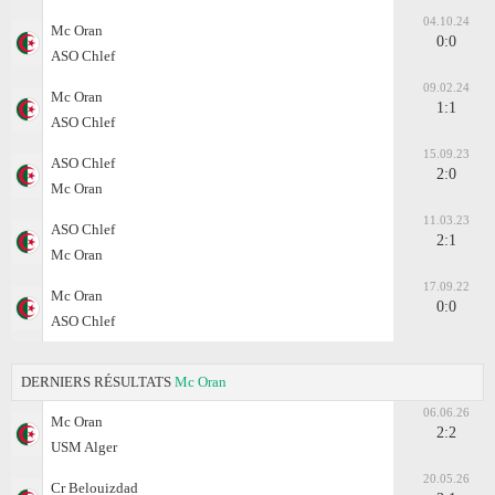
04.10.24
Mc Oran
0:0
ASO Chlef
09.02.24
Mc Oran
1:1
ASO Chlef
15.09.23
ASO Chlef
2:0
Mc Oran
11.03.23
ASO Chlef
2:1
Mc Oran
17.09.22
Mc Oran
0:0
ASO Chlef
DERNIERS RÉSULTATS
Mc Oran
06.06.26
Mc Oran
2:2
USM Alger
20.05.26
Cr Belouizdad