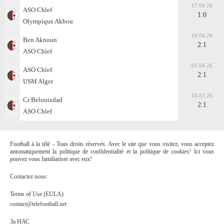
17.04.26
ASO Chlef
1:0
Olympique Akbou
10.04.26
Ben Aknoun
2:1
ASO Chlef
05.04.26
ASO Chlef
2:1
USM Alger
18.03.26
Cr Belouizdad
2:1
ASO Chlef
Football à la télé - Tous droits réservés. Avec le site que vous visitez, vous acceptez
automatiquement la politique de confidentialité et la politique de cookies! Ici vous
pouvez vous familiariser avec eux!
Contactez nous:
Terms of Use (EULA)
contact@telefootball.net
За НАС