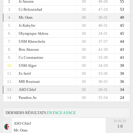
2.
Js Saoura
30
40-26
55
3.
Cr Belouizdad
30
47-24
53
4.
Mc Oran
30
36-31
49
5.
Js Kabylie
30
40-31
45
6.
Olympique Akbou
30
34-31
45
7.
USM Khenchela
30
37-37
44
8.
Ben Aknoun
30
41-39
43
9.
Cs Constantine
30
35-30
43
10.
USM Alger
30
34-29
39
11.
Es Setif
30
33-36
39
12.
MB Rouissat
30
30-35
36
13.
ASO Chlef
30
26-31
34
14.
Paradou Ac
30
35-54
24
DERNIERS RÉSULTATS
EN FACE A FACE
25.02.25
ASO Chlef
1:0
Mc Oran