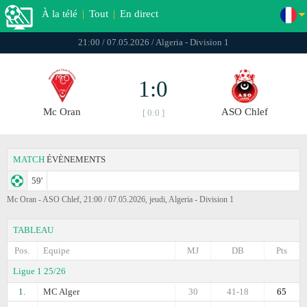
À la télé
|
Tout
|
En direct
21:00 / 07.05.2026 / Algeria - Divisiоn 1
1:0
Mc Oran
ASO Chlef
[ 0:0 ]
MATCH
ÉVÈNEMENTS
59'
Mc Oran - ASO Chlef, 21:00 / 07.05.2026, jeudi, Algeria - Divisiоn 1
TABLEAU
Pos.
Equipe
MJ
DB
Pts
Ligue 1 25/26
1.
MC Alger
30
41-18
65