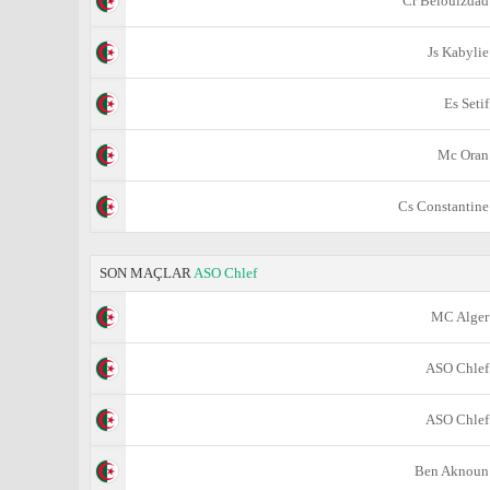
Cr Belouizdad
Js Kabylie
Es Setif
Mc Oran
Cs Constantine
SON MAÇLAR
ASO Chlef
MC Alger
ASO Chlef
ASO Chlef
Ben Aknoun