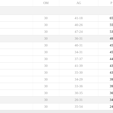
OM
AG
P
30
41-18
6
30
40-26
5
30
47-24
5
30
36-31
4
30
40-31
4
30
34-31
4
30
37-37
4
30
41-39
4
30
35-30
4
30
34-29
3
30
33-36
3
30
30-35
3
30
26-31
3
30
35-54
2