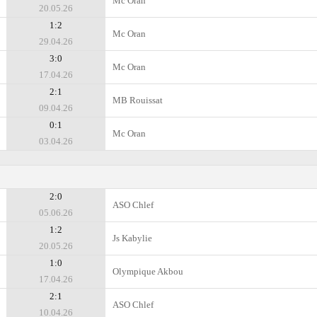
Mc Oran
20.05.26
1:2
Mc Oran
29.04.26
3:0
Mc Oran
17.04.26
2:1
MB Rouissat
09.04.26
0:1
Mc Oran
03.04.26
2:0
ASO Chlef
05.06.26
1:2
Js Kabylie
20.05.26
1:0
Olympique Akbou
17.04.26
2:1
ASO Chlef
10.04.26