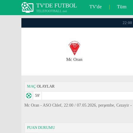
TV'DE FUTBOL
TV'de
|
Tüm
TELEFOOTBALL.net
22:00 
Mc Oran
MAÇ
OLAYLAR
59'
Mc Oran - ASO Chlef, 22:00 / 07.05.2026, perşembe, Cezayir - 
PUAN DURUMU