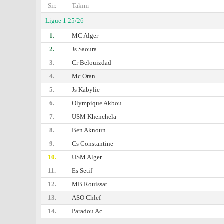
Sir.
Takım
Ligue 1 25/26
1.
MC Alger
2.
Js Saoura
3.
Cr Belouizdad
4.
Mc Oran
5.
Js Kabylie
6.
Olympique Akbou
7.
USM Khenchela
8.
Ben Aknoun
9.
Cs Constantine
10.
USM Alger
11.
Es Setif
12.
MB Rouissat
13.
ASO Chlef
14.
Paradou Ac