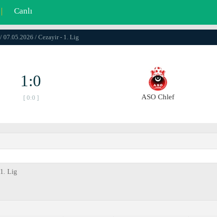
|
Canlı
/ 07.05.2026 / Cezayir - 1. Lig
1:0
ASO Chlef
[ 0:0 ]
1. Lig