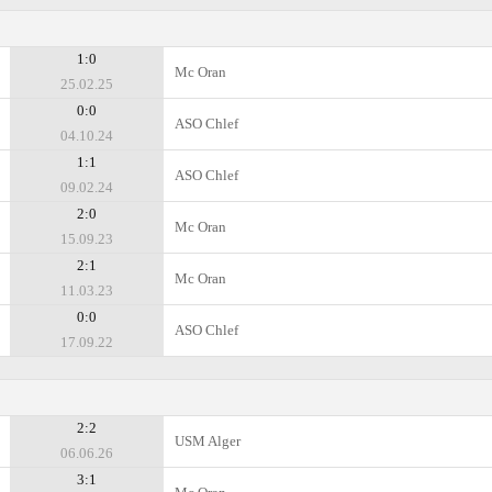
1:0
Mc Oran
25.02.25
0:0
ASO Chlef
04.10.24
1:1
ASO Chlef
09.02.24
2:0
Mc Oran
15.09.23
2:1
Mc Oran
11.03.23
0:0
ASO Chlef
17.09.22
2:2
USM Alger
06.06.26
3:1