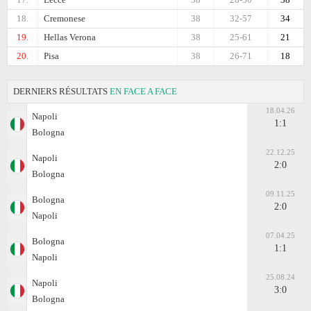
18.
Cremonese
38
32-57
34
19.
Hellas Verona
38
25-61
21
20.
Pisa
38
26-71
18
DERNIERS RÉSULTATS
EN FACE A FACE
18.04.26
Napoli
1:1
Bologna
22.12.25
Napoli
2:0
Bologna
09.11.25
Bologna
2:0
Napoli
07.04.25
Bologna
1:1
Napoli
25.08.24
Napoli
3:0
Bologna