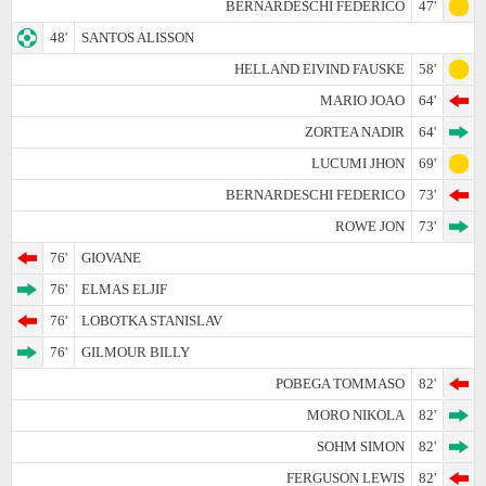
BERNARDESCHI FEDERICO
47'
48'
SANTOS ALISSON
HELLAND EIVIND FAUSKE
58'
MARIO JOAO
64'
ZORTEA NADIR
64'
LUCUMI JHON
69'
BERNARDESCHI FEDERICO
73'
ROWE JON
73'
76'
GIOVANE
76'
ELMAS ELJIF
76'
LOBOTKA STANISLAV
76'
GILMOUR BILLY
POBEGA TOMMASO
82'
MORO NIKOLA
82'
SOHM SIMON
82'
FERGUSON LEWIS
82'