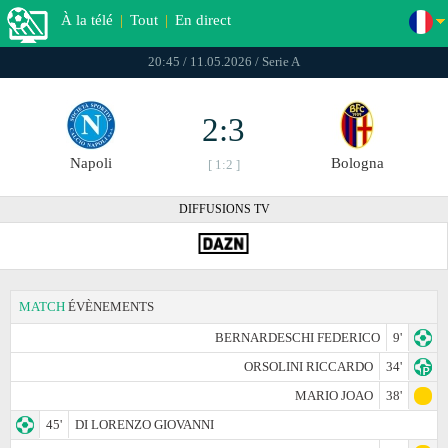
À la télé
|
Tout
|
En direct
20:45 / 11.05.2026 / Serie A
2:3
Napoli
Bologna
[ 1:2 ]
DIFFUSIONS TV
MATCH
ÉVÈNEMENTS
BERNARDESCHI FEDERICO
9'
ORSOLINI RICCARDO
34'
MARIO JOAO
38'
45'
DI LORENZO GIOVANNI