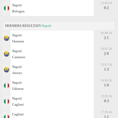
11.05.24
Napoli
0:2
Bologna
DERNIERS RÉSULTATS
Napoli
05.08.26
Napoli
2:1
Osasuna
26.07.26
Napoli
2:0
Carrarese
22.07.26
Napoli
1:3
Arezzo
24.05.26
Napoli
1:0
Udinese
23.05.26
Napoli
0:3
Cagliari
17.05.26
Cagliari
1:1