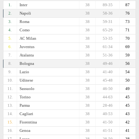
1.
Inter
38
89-35
87
2.
Napoli
38
58-36
76
3.
Roma
38
59-31
73
4.
Como
38
65-29
71
5.
AC Milan
38
53-35
70
6.
Juventus
38
61-34
69
7.
Atalanta
38
51-36
59
8.
Bologna
38
49-46
56
9.
Lazio
38
41-40
54
10.
Udinese
38
45-48
50
11.
Sassuolo
38
46-50
49
12.
Torino
38
44-63
45
13.
Parma
38
28-46
45
14.
Cagliari
38
40-53
43
15.
Fiorentina
38
41-50
42
16.
Genoa
38
41-51
41
17.
Lecce
38
28-50
38