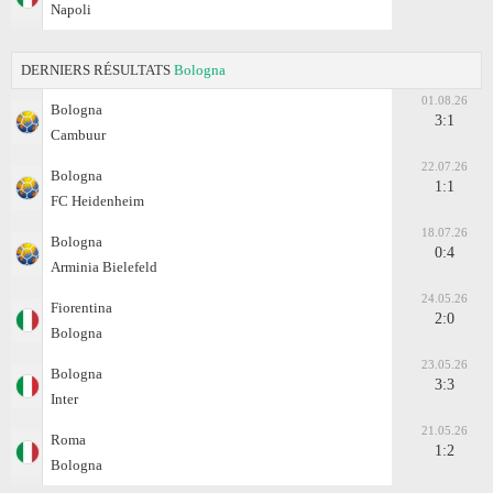
Napoli
DERNIERS RÉSULTATS
Bologna
01.08.26
Bologna
3:1
Cambuur
22.07.26
Bologna
1:1
FC Heidenheim
18.07.26
Bologna
0:4
Arminia Bielefeld
24.05.26
Fiorentina
2:0
Bologna
23.05.26
Bologna
3:3
Inter
21.05.26
Roma
1:2
Bologna