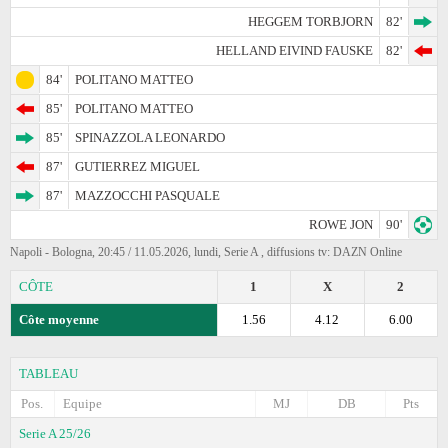
HEGGEM TORBJORN
82'
HELLAND EIVIND FAUSKE
82'
84'
POLITANO MATTEO
85'
POLITANO MATTEO
85'
SPINAZZOLA LEONARDO
87'
GUTIERREZ MIGUEL
87'
MAZZOCCHI PASQUALE
ROWE JON
90'
Napoli - Bologna, 20:45 / 11.05.2026, lundi, Serie A , diffusions tv: DAZN Online
CÔTE
1
X
2
Côte moyenne
1.56
4.12
6.00
TABLEAU
Pos.
Equipe
MJ
DB
Pts
Serie A 25/26