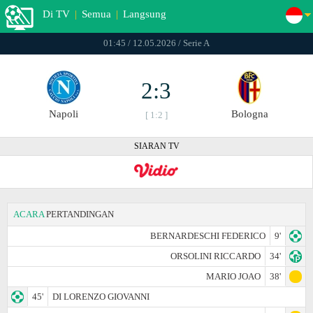
Di TV
|
Semua
|
Langsung
01:45 / 12.05.2026 / Serie A
2:3
Napoli
Bologna
[ 1:2 ]
SIARAN TV
ACARA
PERTANDINGAN
BERNARDESCHI FEDERICO
9'
ORSOLINI RICCARDO
34'
MARIO JOAO
38'
45'
DI LORENZO GIOVANNI