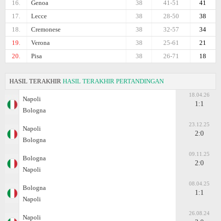
16.
Genoa
38
41-51
41
17.
Lecce
38
28-50
38
18.
Cremonese
38
32-57
34
19.
Verona
38
25-61
21
20.
Pisa
38
26-71
18
HASIL TERAKHIR
HASIL TERAKHIR PERTANDINGAN
18.04.26
Napoli
1:1
Bologna
23.12.25
Napoli
2:0
Bologna
09.11.25
Bologna
2:0
Napoli
08.04.25
Bologna
1:1
Napoli
26.08.24
Napoli