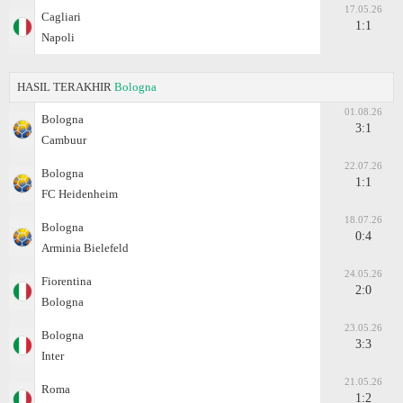
17.05.26
Cagliari
1:1
Napoli
HASIL TERAKHIR
Bologna
01.08.26
Bologna
3:1
Cambuur
22.07.26
Bologna
1:1
FC Heidenheim
18.07.26
Bologna
0:4
Arminia Bielefeld
24.05.26
Fiorentina
2:0
Bologna
23.05.26
Bologna
3:3
Inter
21.05.26
Roma
1:2