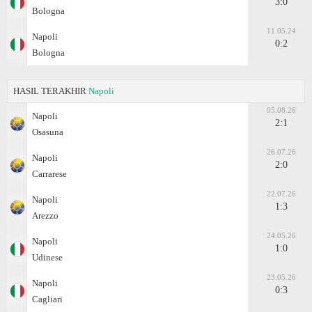
3:0
Bologna
11.05.24
Napoli
0:2
Bologna
HASIL TERAKHIR
Napoli
05.08.26
Napoli
2:1
Osasuna
26.07.26
Napoli
2:0
Carrarese
22.07.26
Napoli
1:3
Arezzo
24.05.26
Napoli
1:0
Udinese
23.05.26
Napoli
0:3
Cagliari