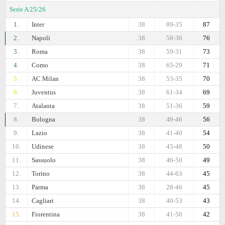
Serie A 25/26
1.
Inter
38
89-35
87
2.
Napoli
38
58-36
76
3.
Roma
38
59-31
73
4.
Como
38
65-29
71
5.
AC Milan
38
53-35
70
6.
Juventus
38
61-34
69
7.
Atalanta
38
51-36
59
8.
Bologna
38
49-46
56
9.
Lazio
38
41-40
54
10.
Udinese
38
45-48
50
11.
Sassuolo
38
46-50
49
12.
Torino
38
44-63
45
13.
Parma
38
28-46
45
14.
Cagliari
38
40-53
43
15.
Fiorentina
38
41-50
42