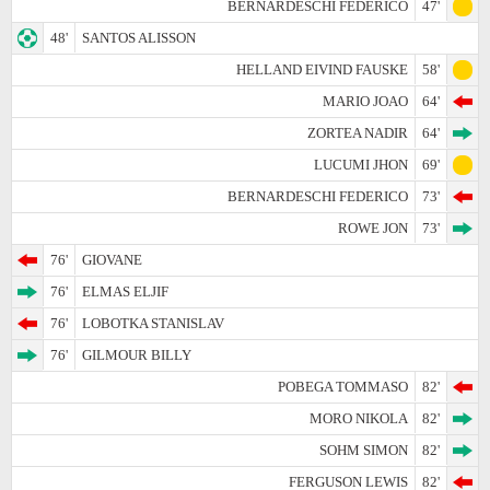
BERNARDESCHI FEDERICO
47'
48'
SANTOS ALISSON
HELLAND EIVIND FAUSKE
58'
MARIO JOAO
64'
ZORTEA NADIR
64'
LUCUMI JHON
69'
BERNARDESCHI FEDERICO
73'
ROWE JON
73'
76'
GIOVANE
76'
ELMAS ELJIF
76'
LOBOTKA STANISLAV
76'
GILMOUR BILLY
POBEGA TOMMASO
82'
MORO NIKOLA
82'
SOHM SIMON
82'
FERGUSON LEWIS
82'