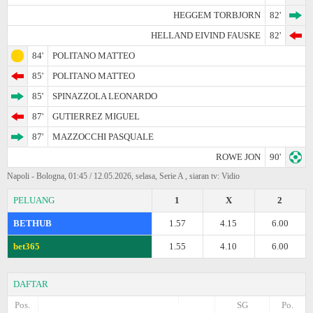
HEGGEM TORBJORN
82'
HELLAND EIVIND FAUSKE
82'
84'
POLITANO MATTEO
85'
POLITANO MATTEO
85'
SPINAZZOLA LEONARDO
87'
GUTIERREZ MIGUEL
87'
MAZZOCCHI PASQUALE
ROWE JON
90'
Napoli - Bologna, 01:45 / 12.05.2026, selasa, Serie A , siaran tv: Vidio
PELUANG
1
X
2
BETHUB
1.57
4.15
6.00
bet365
1.55
4.10
6.00
DAFTAR
Pos.
SG
Po.