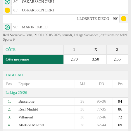
80'
OSKARSSON ORRI
83'
OSKARSSON ORRI
LLORENTE DIEGO
90'
90'
MARIN PABLO
Real Sociedad - Betis, 21:00 / 09.05.2026, samedi, LaLiga Santander , diffusions tv: beIN
Sports 9
CÔTE
1
X
2
Côte moyenne
2.70
3.50
2.55
TABLEAU
Pos.
Equipe
MJ
DB
Pts
LaLiga 25/26
1.
Barcelonе
38
95-36
94
2.
Real Madrid
38
77-35
86
3.
Villarreal
38
72-46
72
4.
Atletico Madrid
38
62-44
69