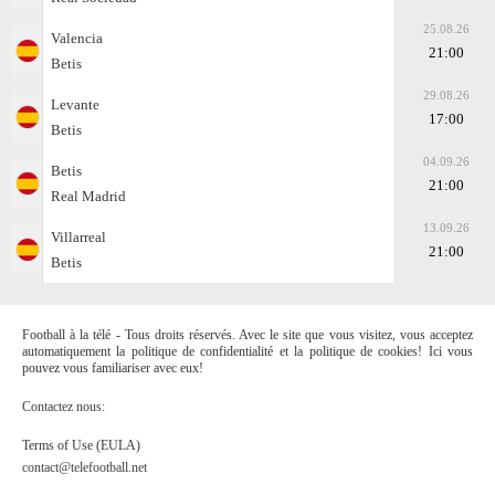
25.08.26
Valencia
21:00
Betis
29.08.26
Levante
17:00
Betis
04.09.26
Betis
21:00
Real Madrid
13.09.26
Villarreal
21:00
Betis
Football à la télé - Tous droits réservés. Avec le site que vous visitez, vous acceptez
automatiquement la politique de confidentialité et la politique de cookies! Ici vous
pouvez vous familiariser avec eux!
Contactez nous:
Terms of Use (EULA)
contact@telefootball.net