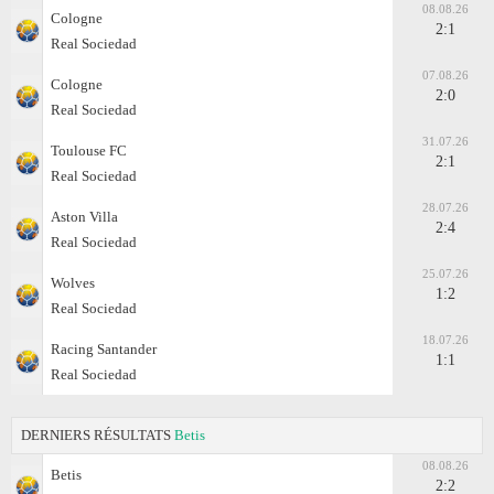
08.08.26
Cologne
2:1
Real Sociedad
07.08.26
Cologne
2:0
Real Sociedad
31.07.26
Toulouse FC
2:1
Real Sociedad
28.07.26
Aston Villa
2:4
Real Sociedad
25.07.26
Wolves
1:2
Real Sociedad
18.07.26
Racing Santander
1:1
Real Sociedad
DERNIERS RÉSULTATS
Betis
08.08.26
Betis
2:2