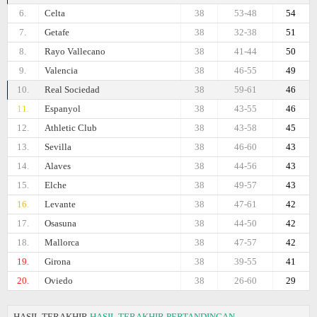
6.
Celta
38
53-48
54
7.
Getafe
38
32-38
51
8.
Rayo Vallecano
38
41-44
50
9.
Valencia
38
46-55
49
10.
Real Sociedad
38
59-61
46
11.
Espanyol
38
43-55
46
12.
Athletic Club
38
43-58
45
13.
Sevilla
38
46-60
43
14.
Alaves
38
44-56
43
15.
Elche
38
49-57
43
16.
Levante
38
47-61
42
17.
Osasuna
38
44-50
42
18.
Mallorca
38
47-57
42
19.
Girona
38
39-55
41
20.
Oviedo
38
26-60
29
HASIL TERAKHIR
HASIL TERAKHIR PERTANDINGAN