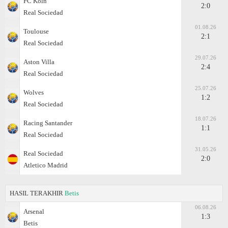
FC Köln
2:0
Real Sociedad
01.08.26
Toulouse
2:1
Real Sociedad
29.07.26
Aston Villa
2:4
Real Sociedad
25.07.26
Wolves
1:2
Real Sociedad
18.07.26
Racing Santander
1:1
Real Sociedad
31.05.26
Real Sociedad
2:0
Atletico Madrid
HASIL TERAKHIR
Betis
06.08.26
Arsenal
1:3
Betis