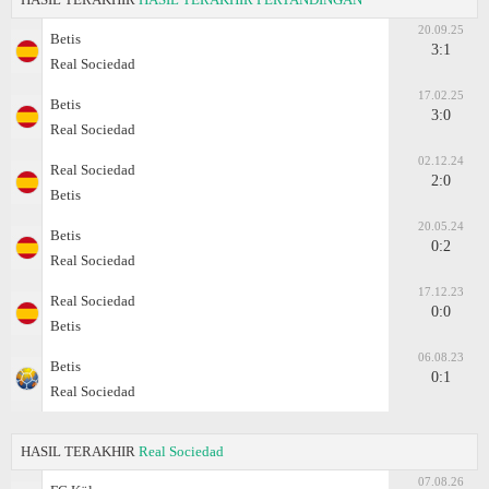
20.09.25
Betis
3:1
Real Sociedad
17.02.25
Betis
3:0
Real Sociedad
02.12.24
Real Sociedad
2:0
Betis
20.05.24
Betis
0:2
Real Sociedad
17.12.23
Real Sociedad
0:0
Betis
06.08.23
Betis
0:1
Real Sociedad
HASIL TERAKHIR
Real Sociedad
07.08.26