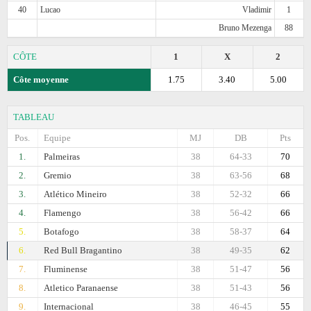
40
Lucao
Vladimir
1
Bruno Mezenga
88
CÔTE
1
X
2
Côte moyenne
1.75
3.40
5.00
TABLEAU
Pos.
Equipe
MJ
DB
Pts
1.
Palmeiras
38
64-33
70
2.
Gremio
38
63-56
68
3.
Atlético Mineiro
38
52-32
66
4.
Flamengo
38
56-42
66
5.
Botafogo
38
58-37
64
6.
Red Bull Bragantino
38
49-35
62
7.
Fluminense
38
51-47
56
8.
Atletico Paranaense
38
51-43
56
9.
Internacional
38
46-45
55