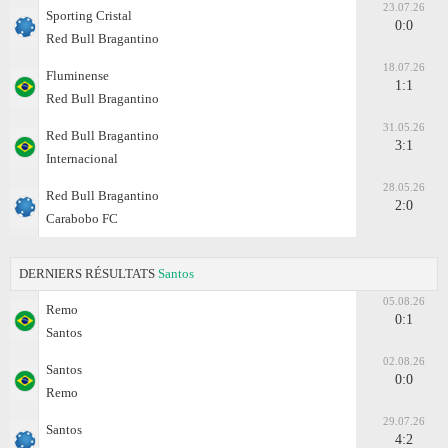
23.07.26
Sporting Cristal
0:0
Red Bull Bragantino
18.07.26
Fluminense
1:1
Red Bull Bragantino
31.05.26
Red Bull Bragantino
3:1
Internacional
28.05.26
Red Bull Bragantino
2:0
Carabobo FC
DERNIERS RÉSULTATS
Santos
05.08.26
Remo
0:1
Santos
02.08.26
Santos
0:0
Remo
29.07.26
Santos
4:2