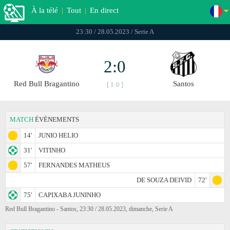
À la télé
|
Tout
|
En direct
23:30 / 28.05.2023 / Serie A
2:0
Red Bull Bragantino
Santos
[ 1:0 ]
MATCH
ÉVÈNEMENTS
14'
JUNIO HELIO
31'
VITINHO
57'
FERNANDES MATHEUS
DE SOUZA DEIVID
72'
75'
CAPIXABA JUNINHO
Red Bull Bragantino - Santos, 23:30 / 28.05.2023, dimanche, Serie A