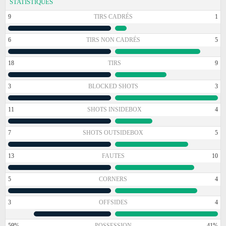
STATISTIQUES
9
TIRS CADRÉS
1
6
TIRS NON CADRÉS
5
18
TIRS
9
3
BLOCKED SHOTS
3
11
SHOTS INSIDEBOX
4
7
SHOTS OUTSIDEBOX
5
13
FAUTES
10
5
CORNERS
4
3
OFFSIDES
4
59%
POSSESSION
41%