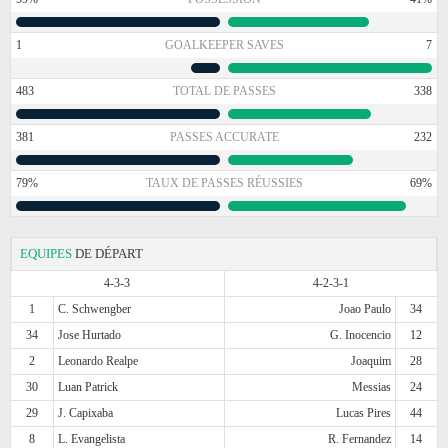
1
GOALKEEPER SAVES
7
483
TOTAL DE PASSES
338
381
PASSES ACCURATE
232
79%
TAUX DE PASSES RÉUSSIES
69%
EQUIPES
DE DÉPART
4-3-3
4-2-3-1
1
C. Schwengber
Joao Paulo
34
34
Jose Hurtado
G. Inocencio
12
2
Leonardo Realpe
Joaquim
28
30
Luan Patrick
Messias
24
29
J. Capixaba
Lucas Pires
44
8
L. Evangelista
R. Fernandez
14