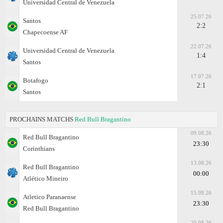
Universidad Central de Venezuela
25.07.26
Santos
2:2
Chapecoense AF
22.07.26
Universidad Central de Venezuela
1:4
Santos
17.07.26
Botafogo
2:1
Santos
PROCHAINS MATCHS
Red Bull Bragantino
09.08.26
Red Bull Bragantino
23:30
Corinthians
13.08.26
Red Bull Bragantino
00:00
Atlético Mineiro
15.08.26
Atletico Paranaense
23:30
Red Bull Bragantino
20.08.26