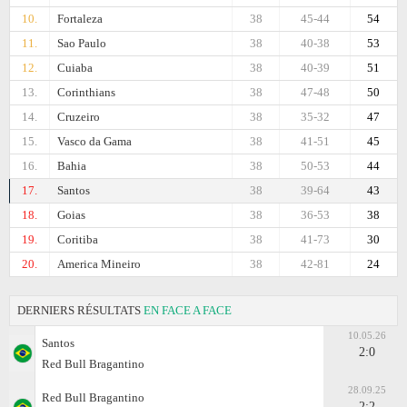
10.
Fortaleza
38
45-44
54
11.
Sao Paulo
38
40-38
53
12.
Cuiaba
38
40-39
51
13.
Corinthians
38
47-48
50
14.
Cruzeiro
38
35-32
47
15.
Vasco da Gama
38
41-51
45
16.
Bahia
38
50-53
44
17.
Santos
38
39-64
43
18.
Goias
38
36-53
38
19.
Coritiba
38
41-73
30
20.
Amеrica Mineiro
38
42-81
24
DERNIERS RÉSULTATS
EN FACE A FACE
10.05.26
Santos
2:0
Red Bull Bragantino
28.09.25
Red Bull Bragantino
2:2