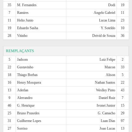
35
M. Fernandes
Dodi
19
7
Ramires
Angelo Gabriel
11
11
Helio Junio
Lucas Lima
23
19
Eduardo Sasha
Y. Soteldo
10
28
Vitinho
Deivid de Souza
36
REMPLAÇANTS
5
Jadsom
Luiz Felipe
2
22
Gustavinho
Maicon
33
18
Thiago Borbas
Alison
5
16
Henry Mosquera
Nathan Santos
22
13
Aderlan
Weslley Pinto
43
9
Alerrandro
Daniel Ruiz
7
46
G. Henrique
Ivonei Junior
15
25
Bruno Praxedes
G. Camacho
29
31
Guilherme Lopes
Luan Dias
97
27
Sorriso
Joao Lucas
13