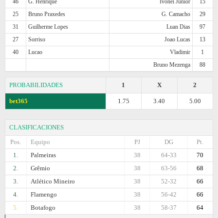
46
G. Henrique
Ivonei Junior
15
25
Bruno Praxedes
G. Camacho
29
31
Guilherme Lopes
Luan Dias
97
27
Sorriso
Joao Lucas
13
40
Lucao
Vladimir
1
Bruno Mezenga
88
PROBABILIDADES
1
X
2
bet365
1.75
3.40
5.00
CLASIFICACIONES
Pos.
Equipo
PJ
DG
Pt.
1.
Palmeiras
38
64-33
70
2.
Grêmio
38
63-56
68
3.
Atlético Mineiro
38
52-32
66
4.
Flamengo
38
56-42
66
5.
Botafogo
38
58-37
64