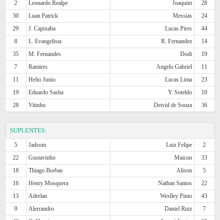
2
Leonardo Realpe
Joaquim
28
30
Luan Patrick
Messias
24
29
J. Capixaba
Lucas Pires
44
8
L. Evangelista
R. Fernandez
14
35
M. Fernandes
Dodi
19
7
Ramires
Angelo Gabriel
11
11
Helio Junio
Lucas Lima
23
19
Eduardo Sasha
Y. Soteldo
10
28
Vitinho
Deivid de Souza
36
SUPLENTES:
5
Jadsom
Luiz Felipe
2
22
Gustavinho
Maicon
33
18
Thiago Borbas
Alison
5
16
Henry Mosquera
Nathan Santos
22
13
Aderlan
Weslley Pinto
43
9
Alerrandro
Daniel Ruiz
7