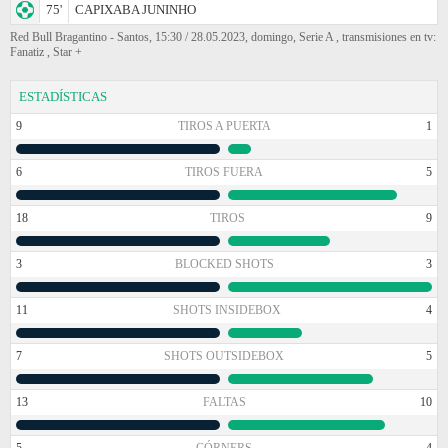
75'
CAPIXABA JUNINHO
Red Bull Bragantino - Santos, 15:30 / 28.05.2023, domingo, Serie A , transmisiones en tv:
Fanatiz , Star +
ESTADÍSTICAS
9
TIROS A PUERTA
1
6
TIROS FUERA
5
18
TIROS
9
3
BLOCKED SHOTS
3
11
SHOTS INSIDEBOX
4
7
SHOTS OUTSIDEBOX
5
13
FALTAS
10
5
CÓRNERS
4