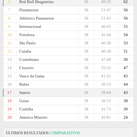
6.
Red Bull Bragantino
38
49-35
62
7.
Fluminense
38
51-47
56
8.
Athletico Paranaense
38
51-43
56
9.
Internacional
38
46-45
55
10.
Fortaleza
38
45-44
54
11.
São Paulo
38
40-38
53
12.
Cuiaba
38
40-39
51
13.
Corinthians
38
47-48
50
14.
Cruzeiro
38
35-32
47
15.
Vasco da Gama
38
41-51
45
16.
Bahia
38
50-53
44
17.
Santos
38
39-64
43
18.
Goias
38
36-53
38
19.
Coritiba
38
41-73
30
20.
Amеrica Mineiro
38
42-81
24
ÚLTIMOS RESULTADOS
COMPARATIVOS