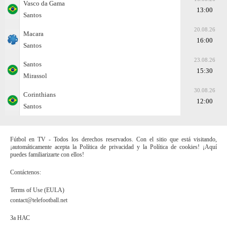
Vasco da Gama
13:00
Santos
20.08.26
Macara
16:00
Santos
23.08.26
Santos
15:30
Mirassol
30.08.26
Corinthians
12:00
Santos
Fútbol en TV - Todos los derechos reservados. Con el sitio que está visitando,
¡automáticamente acepta la Política de privacidad y la Política de cookies! ¡Aquí
puedes familiarizarte con ellos!
Contáctenos:
Terms of Use (EULA)
contact@telefootball.net
За НАС