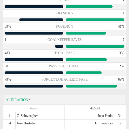
3
OFFSIDES
4
59%
POSESIÓN
41%
1
GOALKEEPER SAVES
7
483
TOTAL PASE
338
381
PASSES ACCURATE
232
79%
PORCENTAJE ACIERTO PASE
69%
ALINEACIÓN
:
4-3-3
4-2-3-1
1
C. Schwengber
Joao Paulo
34
34
Jose Hurtado
G. Inocencio
12