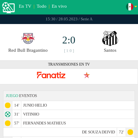
En TV
|
Todo
|
En vivo
15:30 / 28.05.2023 / Serie A
2:0
Red Bull Bragantino
Santos
[ 1:0 ]
TRANSMISIONES EN TV
JUEGO
EVENTOS
14'
JUNIO HELIO
31'
VITINHO
57'
FERNANDES MATHEUS
DE SOUZA DEIVID
72'