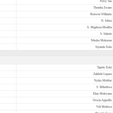
Percy Tau
Themba Zwane
Ronwen Williams
N. Sibisi
A. Maphosa Modiba
S. Sithole
Teboho Mokoena
Siyanda Xulu
Tapelo Xoki
Zakhele Lepasa
Nyiko Mobbie
S. Mthethwa
Elias Mokwana
Oswin Appollis
Veli Mothwa