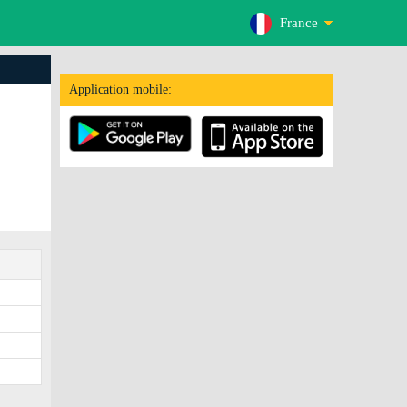
France
Application mobile: