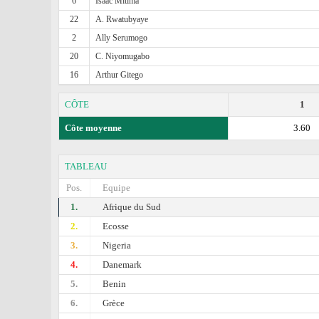
6
Isaac Mitima
22
A. Rwatubyaye
2
Ally Serumogo
20
C. Niyomugabo
16
Arthur Gitego
CÔTE
1
Côte moyenne
3.60
TABLEAU
Pos.
Equipe
1.
Afrique du Sud
2.
Ecosse
3.
Nigeria
4.
Danemark
5.
Benin
6.
Grèce