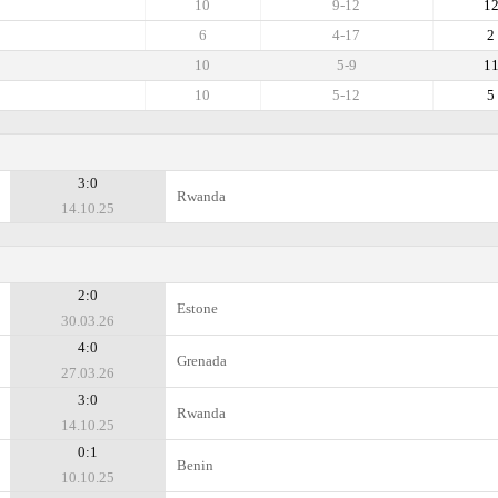
10
9-12
1
6
4-17
2
10
5-9
1
10
5-12
5
3:0
Rwanda
14.10.25
2:0
Estone
30.03.26
4:0
Grenada
27.03.26
3:0
Rwanda
14.10.25
0:1
Benin
10.10.25