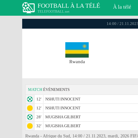
FOOTBALL À LA TÉLÉ
À la télé
TELEFOOTBALL.net
14:00 / 21.11.202
Rwanda
MATCH
ÉVÈNEMENTS
12'
NSHUTI INNOCENT
12'
NSHUTI INNOCENT
28'
MUGISHA GILBERT
32'
MUGISHA GILBERT
Rwanda - Afrique du Sud, 14:00 / 21.11.2023, mardi, 2026 FIF