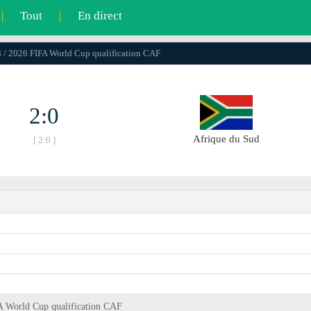
|
Tout
|
En direct
3 / 2026 FIFA World Cup qualification CAF
2:0
Afrique du Sud
[ 2:0 ]
A World Cup qualification CAF