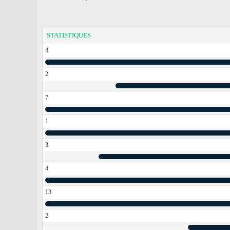
STATISTIQUES
4
2
7
1
3
4
13
2