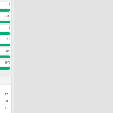
4
63%
2
513
409
80%
12
20
21