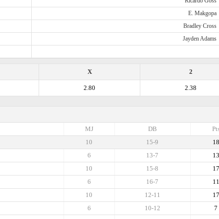
Ricardo Goss
E. Makgopa
Bradley Cross
Jayden Adams
X
2
2.80
2.38
MJ
DB
Pt
10
15-9
1
6
13-7
1
10
15-8
1
6
16-7
1
10
12-11
1
6
10-12
7