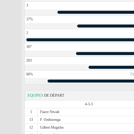
3
37%
2
307
203
66%
TA
EQUIPES
DE DÉPART
4-3-3
1
Fiacre Ntwali
13
F. Omborenga
12
Gilbert Mugisha