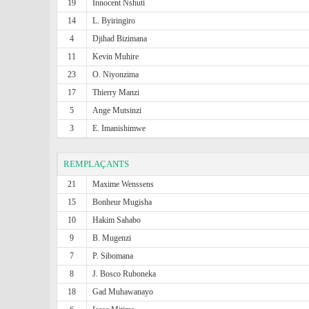
19
Innocent Nshuti
14
L. Byiringiro
4
Djihad Bizimana
11
Kevin Muhire
23
O. Niyonzima
17
Thierry Manzi
5
Ange Mutsinzi
3
E. Imanishimwe
REMPLAÇANTS
21
Maxime Wenssens
15
Bonheur Mugisha
10
Hakim Sahabo
9
B. Mugenzi
7
P. Sibomana
8
J. Bosco Ruboneka
18
Gad Muhawanayo