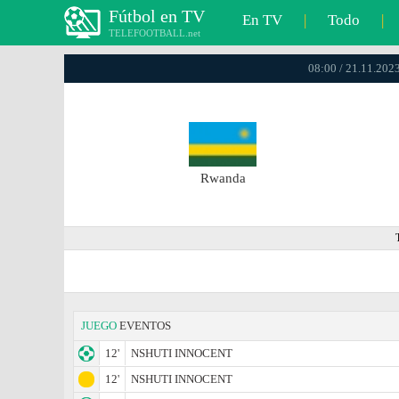
Fútbol en TV
En TV
|
Todo
|
TELEFOOTBALL.net
08:00 / 21.11.202
Rwanda
JUEGO
EVENTOS
12'
NSHUTI INNOCENT
12'
NSHUTI INNOCENT