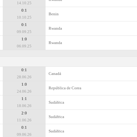
14.10.25
0:1
Benin
10.10.25
0:1
Rwanda
09.09.25
1:0
Rwanda
06.09.25
0:1
Canadá
28.06.26
1:0
República de Corea
24.06.26
1:1
Sudáfrica
18.06.26
2:0
Sudáfrica
11.06.26
0:1
Sudáfrica
09.06.26