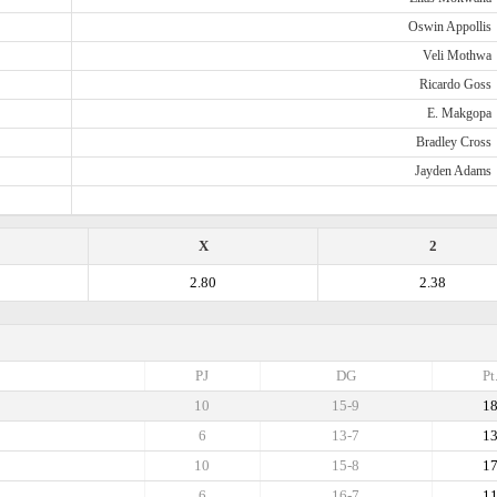
Oswin Appollis
Veli Mothwa
Ricardo Goss
E. Makgopa
Bradley Cross
Jayden Adams
X
2
2.80
2.38
PJ
DG
Pt
10
15-9
1
6
13-7
1
10
15-8
1
6
16-7
1