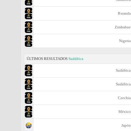
Rwanda
Zimbabue
Nigeria
ÚLTIMOS RESULTADOS
Sudáfrica
Sudáfrica
Sudáfrica
Czechia
México
Japón