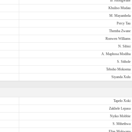
B. Hlongwane
Khuliso Mudau
M. Mayambela
Percy Tau
Themba Zwane
Ronwen Williams
N. Sibisi
A. Maphosa Modiba
S. Sithole
Teboho Mokoena
Siyanda Xulu
Tapelo Xoki
Zakhele Lepasa
Nyiko Mobbie
S. Mthethwa
Elias Mokwana