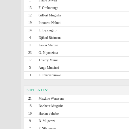
1
Fiacre Ntwali
13
F. Omborenga
12
Gilbert Mugisha
19
Innocent Nshuti
14
L. Byiringiro
4
Djihad Bizimana
11
Kevin Muhire
23
O. Niyonzima
17
Thierry Manzi
5
Ange Mutsinzi
3
E. Imanishimwe
SUPLENTES:
21
Maxime Wenssens
15
Bonheur Mugisha
10
Hakim Sahabo
9
B. Mugenzi
7
P. Sibomana