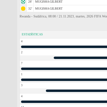
28'
MUGISHA GILBERT
32'
MUGISHA GILBERT
Rwanda - Sudáfrica, 08:00 / 21.11.2023, martes, 2026 FIFA Wor
ESTADÍSTICAS
4
2
7
1
3
4