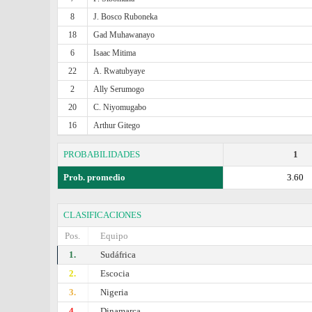
8
J. Bosco Ruboneka
18
Gad Muhawanayo
6
Isaac Mitima
22
A. Rwatubyaye
2
Ally Serumogo
20
C. Niyomugabo
16
Arthur Gitego
PROBABILIDADES
1
Prob. promedio
3.60
CLASIFICACIONES
Pos.
Equipo
1.
Sudáfrica
2.
Escocia
3.
Nigeria
4.
Dinamarca