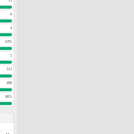
13
6
4
63%
2
513
409
80%