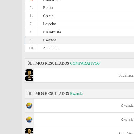
5.
Benin
6.
Grecia
7.
Lesotho
8.
Bielorrusia
9.
Rwanda
10.
Zimbabue
ÚLTIMOS RESULTADOS
COMPARATIVOS
Sudáfrica
ÚLTIMOS RESULTADOS
Rwanda
Rwanda
Rwanda
Sudáfrica