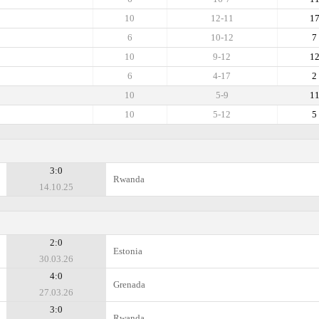
10
12-11
1
6
10-12
7
10
9-12
1
6
4-17
2
10
5-9
1
10
5-12
5
3:0
Rwanda
14.10.25
2:0
Estonia
30.03.26
4:0
Grenada
27.03.26
3:0
Rwanda