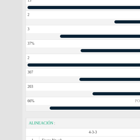
13
2
3
37%
2
307
203
66%
PO
ALINEACIÓN
:
4-3-3