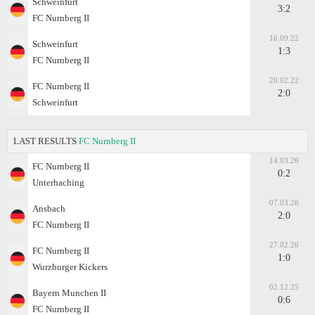
Schweinfurt
3:2
FC Nurnberg II
16.09.22
Schweinfurt
1:3
FC Nurnberg II
20.02.22
FC Nurnberg II
2:0
Schweinfurt
LAST RESULTS
FC Nurnberg II
14.03.26
FC Nurnberg II
0:2
Unterhaching
07.03.26
Ansbach
2:0
FC Nurnberg II
27.02.26
FC Nurnberg II
1:0
Wurzburger Kickers
02.12.25
Bayern Munchen II
0:6
FC Nurnberg II