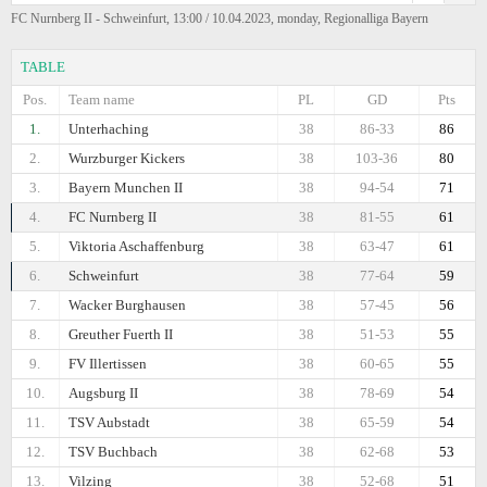
FC Nurnberg II - Schweinfurt, 13:00 / 10.04.2023, monday, Regionalliga Bayern
TABLE
Pos.
Team name
PL
GD
Pts
1.
Unterhaching
38
86-33
86
2.
Wurzburger Kickers
38
103-36
80
3.
Bayern Munchen II
38
94-54
71
4.
FC Nurnberg II
38
81-55
61
5.
Viktoria Aschaffenburg
38
63-47
61
6.
Schweinfurt
38
77-64
59
7.
Wacker Burghausen
38
57-45
56
8.
Greuther Fuerth II
38
51-53
55
9.
FV Illertissen
38
60-65
55
10.
Augsburg II
38
78-69
54
11.
TSV Aubstadt
38
65-59
54
12.
TSV Buchbach
38
62-68
53
13.
Vilzing
38
52-68
51