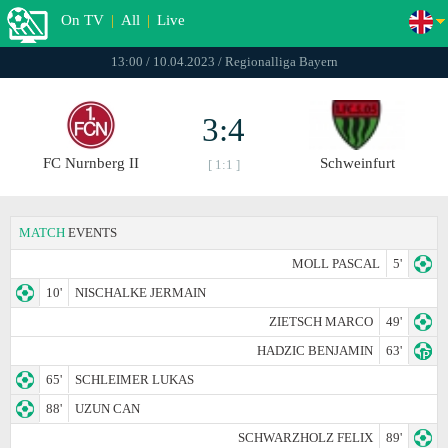
On TV
|
All
|
Live
13:00 / 10.04.2023 / Regionalliga Bayern
3:4
FC Nurnberg II
Schweinfurt
[ 1:1 ]
MATCH
EVENTS
MOLL PASCAL
5'
10'
NISCHALKE JERMAIN
ZIETSCH MARCO
49'
HADZIC BENJAMIN
63'
65'
SCHLEIMER LUKAS
88'
UZUN CAN
SCHWARZHOLZ FELIX
89'