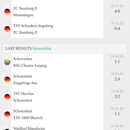
22.11.25
FC Nurnberg II
4:0
Memmingen
15.11.25
TSV Schwaben Augsburg
0:4
FC Nurnberg II
LAST RESULTS
Schweinfurt
24.06.26
Schweinfurt
1:1
BSG Chemie Leipzig
16.05.26
Schweinfurt
2:4
Erzgebirge Aue
10.05.26
TSV Havelse
3:2
Schweinfurt
02.05.26
Schweinfurt
1:1
TSV 1860 Munich
25.04.26
Waldhof Mannheim