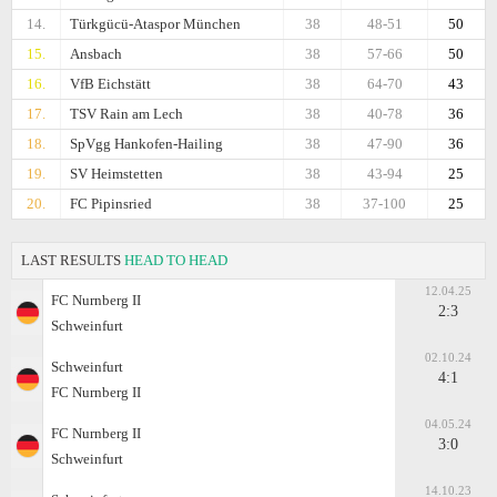
14.
Türkgücü-Ataspor München
38
48-51
50
15.
Ansbach
38
57-66
50
16.
VfB Eichstätt
38
64-70
43
17.
TSV Rain am Lech
38
40-78
36
18.
SpVgg Hankofen-Hailing
38
47-90
36
19.
SV Heimstetten
38
43-94
25
20.
FC Pipinsried
38
37-100
25
LAST RESULTS
HEAD TO HEAD
12.04.25
FC Nurnberg II
2:3
Schweinfurt
02.10.24
Schweinfurt
4:1
FC Nurnberg II
04.05.24
FC Nurnberg II
3:0
Schweinfurt
14.10.23