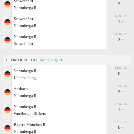
Schweinfurt
3:2
Norimberga II
16.09.22
Schweinfurt
1:3
Norimberga II
20.02.22
Norimberga II
2:0
Schweinfurt
ULTIMI RISULTATI
Norimberga II
14.03.26
Norimberga II
0:2
Unterhaching
07.03.26
Ansbach
2:0
Norimberga II
27.02.26
Norimberga II
1:0
Wurzburger Kickers
02.12.25
Bayern Munchen II
0:6
Norimberga II