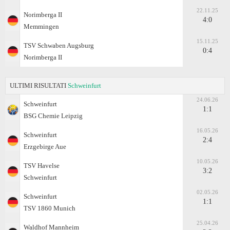
22.11.25
Norimberga II
4:0
Memmingen
15.11.25
TSV Schwaben Augsburg
0:4
Norimberga II
ULTIMI RISULTATI
Schweinfurt
24.06.26
Schweinfurt
1:1
BSG Chemie Leipzig
16.05.26
Schweinfurt
2:4
Erzgebirge Aue
10.05.26
TSV Havelse
3:2
Schweinfurt
02.05.26
Schweinfurt
1:1
TSV 1860 Munich
25.04.26
Waldhof Mannheim