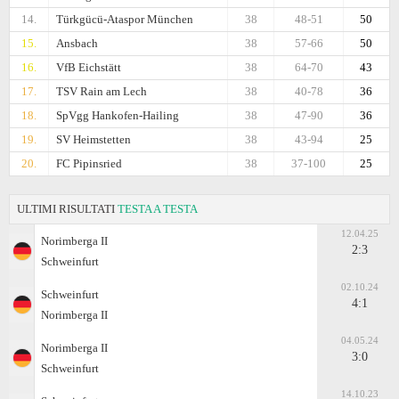
14.
Türkgücü-Ataspor München
38
48-51
50
15.
Ansbach
38
57-66
50
16.
VfB Eichstätt
38
64-70
43
17.
TSV Rain am Lech
38
40-78
36
18.
SpVgg Hankofen-Hailing
38
47-90
36
19.
SV Heimstetten
38
43-94
25
20.
FC Pipinsried
38
37-100
25
ULTIMI RISULTATI
TESTA A TESTA
12.04.25
Norimberga II
2:3
Schweinfurt
02.10.24
Schweinfurt
4:1
Norimberga II
04.05.24
Norimberga II
3:0
Schweinfurt
14.10.23