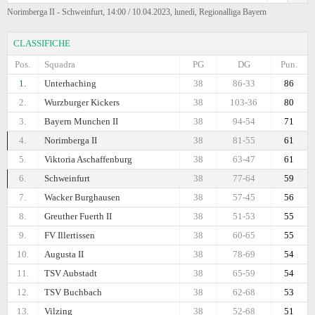
Norimberga II - Schweinfurt, 14:00 / 10.04.2023, lunedì, Regionalliga Bayern
CLASSIFICHE
Pos.
Squadra
PG
DG
Pun.
1.
Unterhaching
38
86-33
86
2.
Wurzburger Kickers
38
103-36
80
3.
Bayern Munchen II
38
94-54
71
4.
Norimberga II
38
81-55
61
5.
Viktoria Aschaffenburg
38
63-47
61
6.
Schweinfurt
38
77-64
59
7.
Wacker Burghausen
38
57-45
56
8.
Greuther Fuerth II
38
51-53
55
9.
FV Illertissen
38
60-65
55
10.
Augusta II
38
78-69
54
11.
TSV Aubstadt
38
65-59
54
12.
TSV Buchbach
38
62-68
53
13.
Vilzing
38
52-68
51