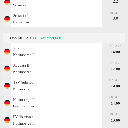
2:2
Schweinfurt
18.04.26
Schweinfurt
0:0
Hansa Rostock
PROSSIME PARTITE
Norimberga II
21.03.26
Vilzing
14:00
Norimberga II
27.03.26
Augusta II
17:00
Norimberga II
02.04.26
TSV Aubstadt
19:00
Norimberga II
06.04.26
Norimberga II
14:00
Greuther Fuerth II
10.04.26
FV Illertissen
19:00
Norimberga II