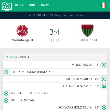
In TV
|
Tutti
|
Diretta
14:00 / 10.04.2023 / Regionalliga Bayern
3:4
Norimberga II
Schweinfurt
[ 1:1 ]
PARTITA
EVENTI
MOLL PASCAL
5'
10'
NISCHALKE JERMAIN
ZIETSCH MARCO
49'
HADZIC BENJAMIN
63'
65'
SCHLEIMER LUKAS
88'
UZUN CAN
SCHWARZHOLZ FELIX
89'