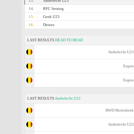
13.
Anderlecht U23
14.
RFC Seraing
15.
Genk U23
16.
Deinze
LAST RESULTS
HEAD TO HEAD
Anderlecht U23
Eupen
Eupen
LAST RESULTS
Anderlecht U23
RWD Molenbeek
Anderlecht U23