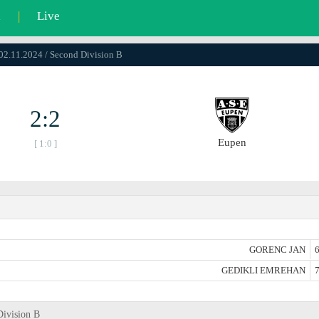
l
|
Live
 02.11.2024 / Second Division B
2:2
Eupen
[ 1:0 ]
GORENC JAN
6
GEDIKLI EMREHAN
7
Division B