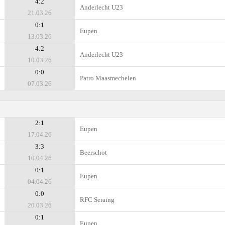
4:2
Anderlecht U23
21.03.26
0:1
Eupen
13.03.26
4:2
Anderlecht U23
10.03.26
0:0
Patro Maasmechelen
07.03.26
2:1
Eupen
17.04.26
3:3
Beerschot
10.04.26
0:1
Eupen
04.04.26
0:0
RFC Seraing
20.03.26
0:1
Eupen