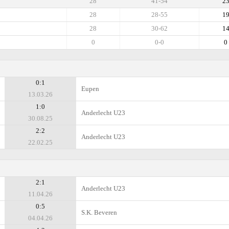
28
41-54
2
28
28-55
1
28
30-62
1
0
0-0
0
0:1
Eupen
13.03.26
1:0
Anderlecht U23
30.08.25
2:2
Anderlecht U23
22.02.25
2:1
Anderlecht U23
11.04.26
0:5
S.K. Beveren
04.04.26