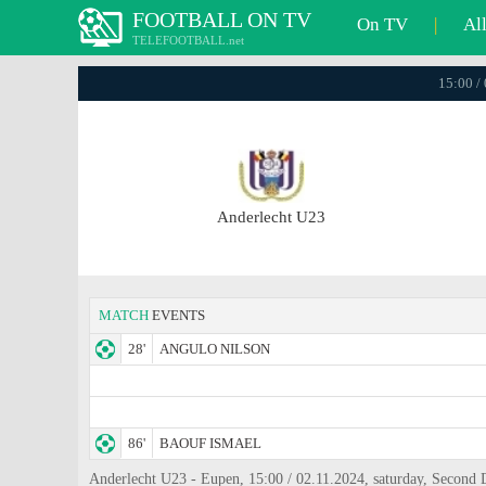
FOOTBALL ON TV
On TV
|
Al
TELEFOOTBALL.net
15:00 /
Anderlecht U23
MATCH
EVENTS
28'
ANGULO NILSON
86'
BAOUF ISMAEL
Anderlecht U23 - Eupen, 15:00 / 02.11.2024, saturday, Second 