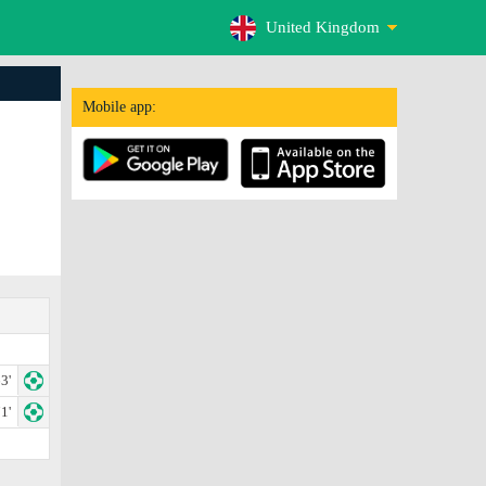
United Kingdom
Mobile app:
3'
1'