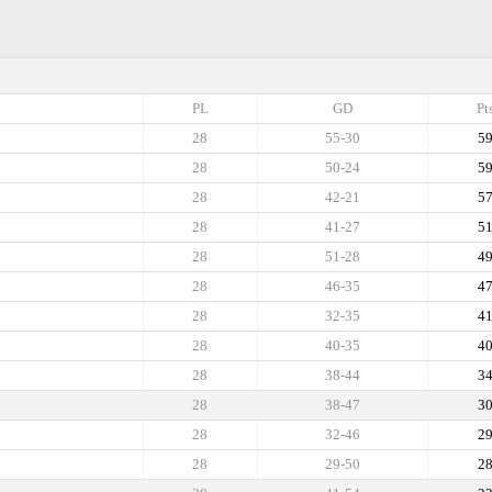
PL
GD
Pt
28
55-30
5
28
50-24
5
28
42-21
5
28
41-27
5
28
51-28
4
28
46-35
4
28
32-35
4
28
40-35
4
28
38-44
3
28
38-47
3
28
32-46
2
28
29-50
2