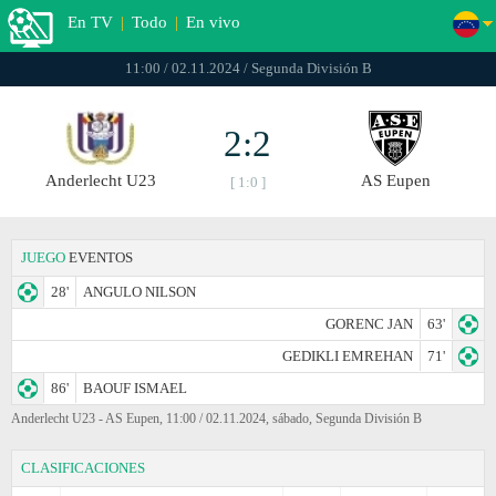
En TV
|
Todo
|
En vivo
11:00 / 02.11.2024 / Segunda División B
2:2
Anderlecht U23
AS Eupen
[ 1:0 ]
JUEGO
EVENTOS
28'
ANGULO NILSON
GORENC JAN
63'
GEDIKLI EMREHAN
71'
86'
BAOUF ISMAEL
Anderlecht U23 - AS Eupen, 11:00 / 02.11.2024, sábado, Segunda División B
CLASIFICACIONES