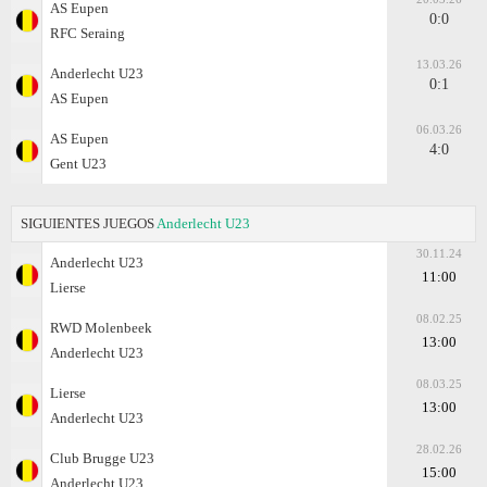
AS Eupen
0:0
RFC Seraing
13.03.26
Anderlecht U23
0:1
AS Eupen
06.03.26
AS Eupen
4:0
Gent U23
SIGUIENTES JUEGOS
Anderlecht U23
30.11.24
Anderlecht U23
11:00
Lierse
08.02.25
RWD Molenbeek
13:00
Anderlecht U23
08.03.25
Lierse
13:00
Anderlecht U23
28.02.26
Club Brugge U23
15:00
Anderlecht U23