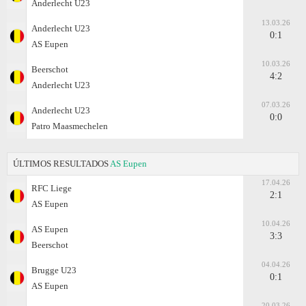
Anderlecht U23
13.03.26
Anderlecht U23
0:1
AS Eupen
10.03.26
Beerschot
4:2
Anderlecht U23
07.03.26
Anderlecht U23
0:0
Patro Maasmechelen
ÚLTIMOS RESULTADOS
AS Eupen
17.04.26
RFC Liege
2:1
AS Eupen
10.04.26
AS Eupen
3:3
Beerschot
04.04.26
Brugge U23
0:1
AS Eupen
20.03.26