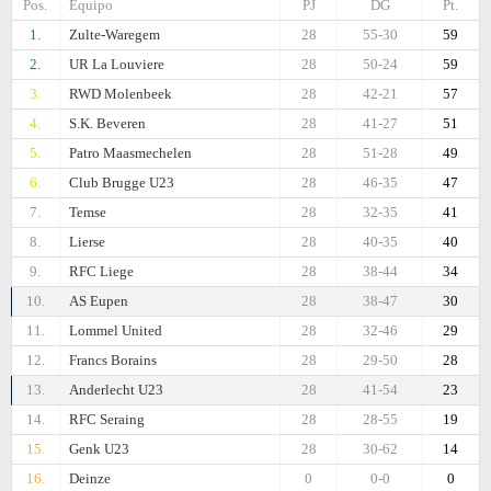
Pos.
Equipo
PJ
DG
Pt.
1.
Zulte-Waregem
28
55-30
59
2.
UR La Louviere
28
50-24
59
3.
RWD Molenbeek
28
42-21
57
4.
S.K. Beveren
28
41-27
51
5.
Patro Maasmechelen
28
51-28
49
6.
Club Brugge U23
28
46-35
47
7.
Temse
28
32-35
41
8.
Lierse
28
40-35
40
9.
RFC Liege
28
38-44
34
10.
AS Eupen
28
38-47
30
11.
Lommel United
28
32-46
29
12.
Francs Borains
28
29-50
28
13.
Anderlecht U23
28
41-54
23
14.
RFC Seraing
28
28-55
19
15.
Genk U23
28
30-62
14
16.
Deinze
0
0-0
0