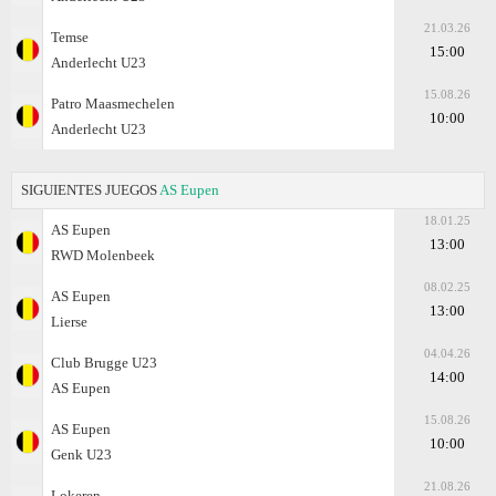
21.03.26
Temse
15:00
Anderlecht U23
15.08.26
Patro Maasmechelen
10:00
Anderlecht U23
SIGUIENTES JUEGOS
AS Eupen
18.01.25
AS Eupen
13:00
RWD Molenbeek
08.02.25
AS Eupen
13:00
Lierse
04.04.26
Club Brugge U23
14:00
AS Eupen
15.08.26
AS Eupen
10:00
Genk U23
21.08.26
Lokeren