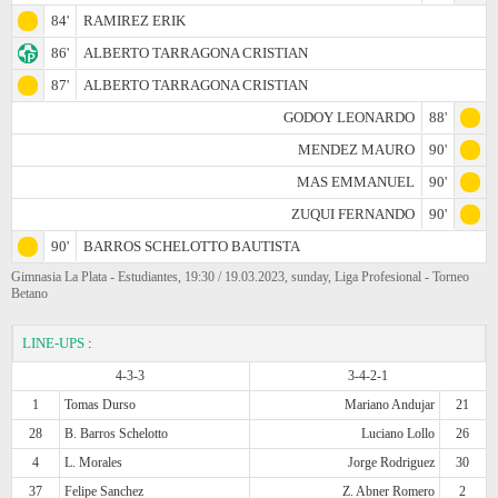
84'
RAMIREZ ERIK
86'
ALBERTO TARRAGONA CRISTIAN
87'
ALBERTO TARRAGONA CRISTIAN
GODOY LEONARDO
88'
MENDEZ MAURO
90'
MAS EMMANUEL
90'
ZUQUI FERNANDO
90'
90'
BARROS SCHELOTTO BAUTISTA
Gimnasia La Plata - Estudiantes, 19:30 / 19.03.2023, sunday, Liga Profesional - Torneo
Betano
LINE-UPS
:
4-3-3
3-4-2-1
1
Tomas Durso
Mariano Andujar
21
28
B. Barros Schelotto
Luciano Lollo
26
4
L. Morales
Jorge Rodriguez
30
37
Felipe Sanchez
Z. Abner Romero
2