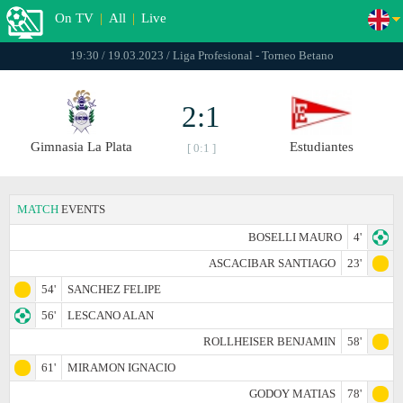
On TV
|
All
|
Live
19:30 / 19.03.2023 / Liga Profesional - Torneo Betano
2:1
Gimnasia La Plata
Estudiantes
[ 0:1 ]
MATCH
EVENTS
BOSELLI MAURO
4'
ASCACIBAR SANTIAGO
23'
54'
SANCHEZ FELIPE
56'
LESCANO ALAN
ROLLHEISER BENJAMIN
58'
61'
MIRAMON IGNACIO
GODOY MATIAS
78'