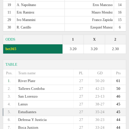
19
A. Napolitano
Eros Mancuso
14
11
Eric Ramirez
Mauro Mendez
16
29
Ivo Mammini
Franco Zapiola
15
30
R. Castillo
Ezequiel Munoz
6
ODDS
1
X
2
bet365
3.20
3.20
2.30
TABLE
Pos.
Team name
PL
GD
Pts
1.
River Plate
27
50-20
61
2.
Talleres Cordoba
27
42-23
50
3.
San Lorenzo
27
23-13
46
4.
Lanus
27
38-27
45
5.
Estudiantes
27
35-24
45
6.
Defensa Y Justicia
27
36-23
44
7.
Boca Juniors
27
33-24
44