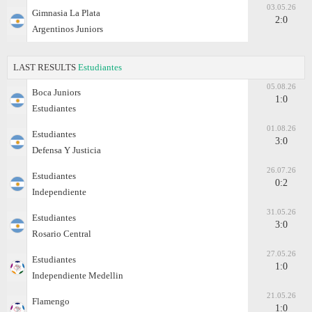
03.05.26
Gimnasia La Plata
2:0
Argentinos Juniors
LAST RESULTS
Estudiantes
05.08.26
Boca Juniors
1:0
Estudiantes
01.08.26
Estudiantes
3:0
Defensa Y Justicia
26.07.26
Estudiantes
0:2
Independiente
31.05.26
Estudiantes
3:0
Rosario Central
27.05.26
Estudiantes
1:0
Independiente Medellin
21.05.26
Flamengo
1:0