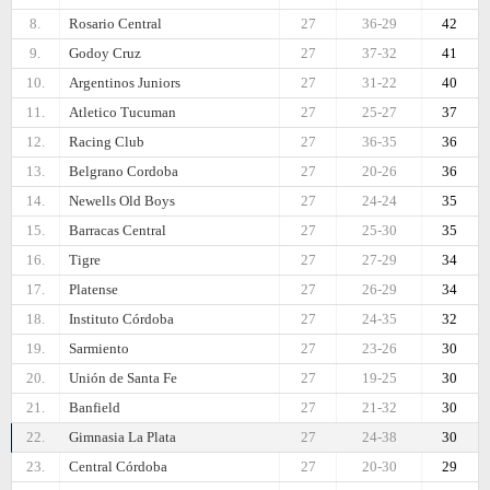
8.
Rosario Central
27
36-29
42
9.
Godoy Cruz
27
37-32
41
10.
Argentinos Juniors
27
31-22
40
11.
Atletico Tucuman
27
25-27
37
12.
Racing Club
27
36-35
36
13.
Belgrano Cordoba
27
20-26
36
14.
Newells Old Boys
27
24-24
35
15.
Barracas Central
27
25-30
35
16.
Tigre
27
27-29
34
17.
Platense
27
26-29
34
18.
Instituto Córdoba
27
24-35
32
19.
Sarmiento
27
23-26
30
20.
Unión de Santa Fe
27
19-25
30
21.
Banfield
27
21-32
30
22.
Gimnasia La Plata
27
24-38
30
23.
Central Córdoba
27
20-30
29