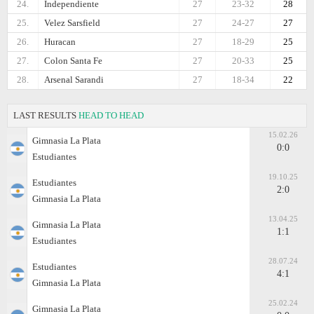
24.
Independiente
27
23-32
28
25.
Velez Sarsfield
27
24-27
27
26.
Huracan
27
18-29
25
27.
Colon Santa Fe
27
20-33
25
28.
Arsenal Sarandi
27
18-34
22
LAST RESULTS
HEAD TO HEAD
15.02.26
Gimnasia La Plata
0:0
Estudiantes
19.10.25
Estudiantes
2:0
Gimnasia La Plata
13.04.25
Gimnasia La Plata
1:1
Estudiantes
28.07.24
Estudiantes
4:1
Gimnasia La Plata
25.02.24
Gimnasia La Plata