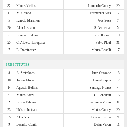
32
Matias Melluso
Leonardo Godoy
29
17
M. Comba
Emmanuel Mas
3
5
Ignacio Miramon
Jose Sosa
7
20
Alan Lescano
S. Ascacibar
5
27
Franco Soldano
B. Rollheiser
10
25
C. Alberto Tarragona
Pablo Piatti
31
7
B. Dominguez
Mauro Boselli
17
SUBSTITUTES:
8
A. Steimbach
Juan Guasone
18
10
Tomas Muro
Daniel Sappa
12
14
Agustin Bolivar
Santiago Nunez
4
31
Matias Bazzi
G. Benedetti
13
2
Bruno Palazzo
Fernando Zuqui
8
23
Nelson Insfran
Matias Godoy
20
35
Alan Sosa
Guido Carrillo
9
9
Leandro Contin
Deian Veron
11