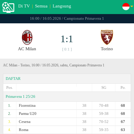
Di TV
|
Semua
|
Langsung
16:00 / 16.05.2026 / Campionato Primavera 1
1:1
AC Milan
Torino
[ 0:1 ]
AC Milan - Torino, 16:00 / 16.05.2026, sabtu, Campionato Primavera 1
DAFTAR
Pos.
SG
Po.
Primavera 1 25/26
1.
Fiorentina
38
70-48
68
2.
Parma U20
38
59-38
68
3.
Cesena
38
70-52
67
4.
Roma
38
59-35
63