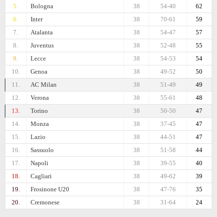
5.
Bologna
38
54-40
62
6.
Inter
38
70-61
59
7.
Atalanta
38
54-47
57
8.
Juventus
38
52-48
55
9.
Lecce
38
54-53
54
10.
Genoa
38
49-52
50
11.
AC Milan
38
51-49
49
12.
Verona
38
55-61
48
13.
Torino
38
50-50
47
14.
Monza
38
37-45
47
15.
Lazio
38
44-51
47
16.
Sassuolo
38
51-58
44
17.
Napoli
38
39-55
40
18.
Cagliari
38
49-62
39
19.
Frosinone U20
38
47-76
35
20.
Cremonese
38
31-64
24