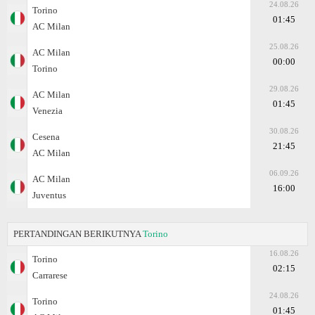
24.08.26
Torino
01:45
AC Milan
25.08.26
AC Milan
00:00
Torino
29.08.26
AC Milan
01:45
Venezia
30.08.26
Cesena
21:45
AC Milan
06.09.26
AC Milan
16:00
Juventus
PERTANDINGAN BERIKUTNYA
Torino
16.08.26
Torino
02:15
Carrarese
24.08.26
Torino
01:45