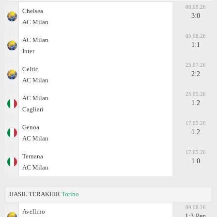
08.08.26
Chelsea
3:0
AC Milan
05.08.26
AC Milan
1:1
Inter
25.07.26
Celtic
2:2
AC Milan
25.05.26
AC Milan
1:2
Cagliari
17.05.26
Genoa
1:2
AC Milan
17.05.26
Ternana
1:0
AC Milan
HASIL TERAKHIR
Torino
09.08.26
Avellino
1:3 Pen