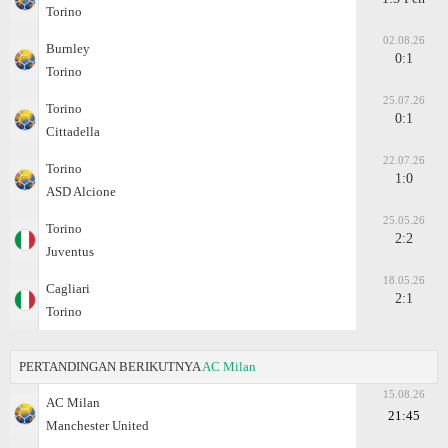
Torino
02.08.26
Burnley
0:1
Torino
25.07.26
Torino
0:1
Cittadella
22.07.26
Torino
1:0
ASD Alcione
25.05.26
Torino
2:2
Juventus
18.05.26
Cagliari
2:1
Torino
PERTANDINGAN BERIKUTNYA
AC Milan
15.08.26
AC Milan
21:45
Manchester United