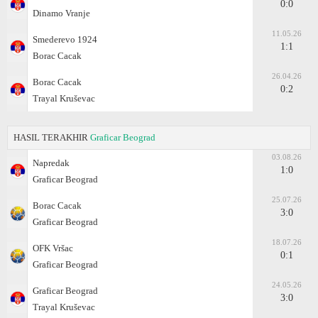
0:0
Dinamo Vranje
11.05.26
Smederevo 1924
1:1
Borac Cacak
26.04.26
Borac Cacak
0:2
Trayal Kruševac
HASIL TERAKHIR
Graficar Beograd
03.08.26
Napredak
1:0
Graficar Beograd
25.07.26
Borac Cacak
3:0
Graficar Beograd
18.07.26
OFK Vršac
0:1
Graficar Beograd
24.05.26
Graficar Beograd
3:0
Trayal Kruševac