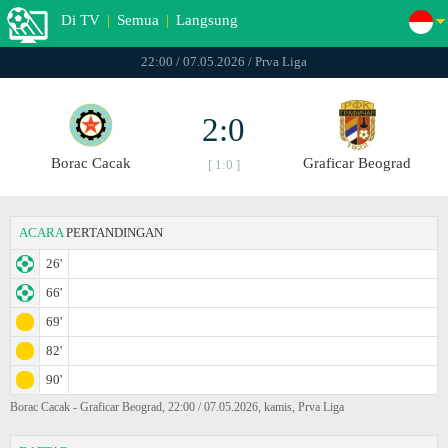
Di TV
|
Semua
|
Langsung
22:00 / 07.05.2026 / Prva Liga
2:0
Borac Cacak
Graficar Beograd
[ 1:0 ]
ACARA
PERTANDINGAN
26'
66'
69'
82'
90'
Borac Cacak - Graficar Beograd, 22:00 / 07.05.2026, kamis, Prva Liga