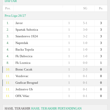
DAFTAR
Pos.
SG
Po.
Prva Liga 26/27
1.
Javor
1
5-1
3
2.
Spartak Subotica
1
3-0
3
3.
Smederevo 1924
1
3-2
3
4.
Napredak
1
1-0
3
4.
Backa Topola
1
1-0
3
4.
Fk Dubocica
1
1-0
3
8.
Fk Loznica
1
0-0
1
10.
Borac Cacak
1
2-3
0
11.
Vozdovac
1
0-1
0
11.
Graficar Beograd
1
0-1
0
11.
Jedinstvo Ub
1
0-1
0
11.
OFK Vršac
1
0-1
0
HASIL TERAKHIR
HASIL TERAKHIR PERTANDINGAN