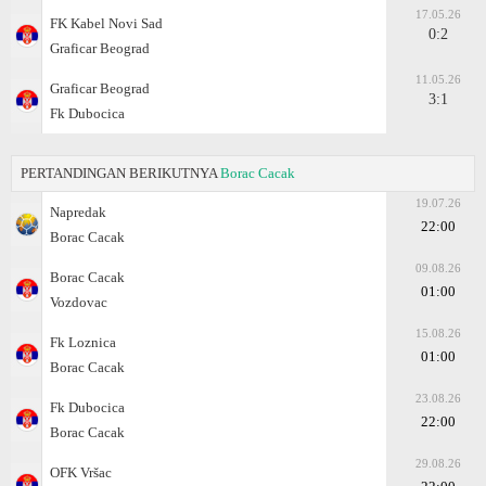
17.05.26
FK Kabel Novi Sad
0:2
Graficar Beograd
11.05.26
Graficar Beograd
3:1
Fk Dubocica
PERTANDINGAN BERIKUTNYA
Borac Cacak
19.07.26
Napredak
22:00
Borac Cacak
09.08.26
Borac Cacak
01:00
Vozdovac
15.08.26
Fk Loznica
01:00
Borac Cacak
23.08.26
Fk Dubocica
22:00
Borac Cacak
29.08.26
OFK Vršac