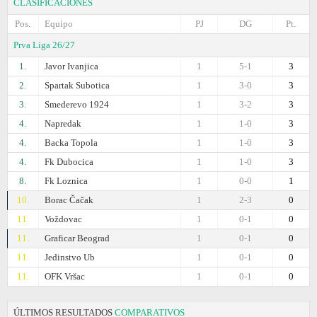
CLASIFICACIONES
Pos.
Equipo
PJ
DG
Pt.
Prva Liga 26/27
1.
Javor Ivanjica
1
5-1
3
2.
Spartak Subotica
1
3-0
3
3.
Smederevo 1924
1
3-2
3
4.
Napredak
1
1-0
3
4.
Backa Topola
1
1-0
3
4.
Fk Dubocica
1
1-0
3
8.
Fk Loznica
1
0-0
1
10.
Borac Čačak
1
2-3
0
11.
Voždovac
1
0-1
0
11.
Graficar Beograd
1
0-1
0
11.
Jedinstvo Ub
1
0-1
0
11.
OFK Vršac
1
0-1
0
ÚLTIMOS RESULTADOS
COMPARATIVOS