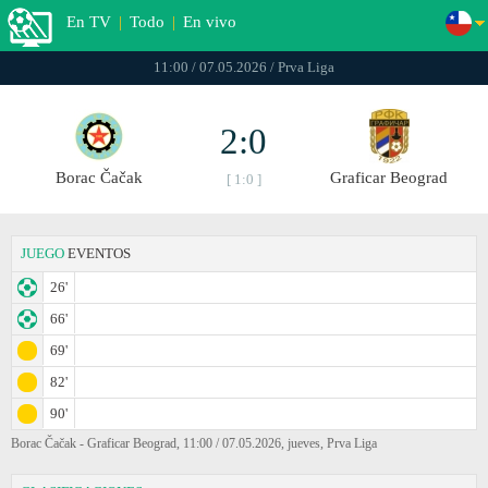
En TV
|
Todo
|
En vivo
11:00 / 07.05.2026 / Prva Liga
2:0
Borac Čačak
Graficar Beograd
[ 1:0 ]
JUEGO
EVENTOS
26'
66'
69'
82'
90'
Borac Čačak - Graficar Beograd, 11:00 / 07.05.2026, jueves, Prva Liga