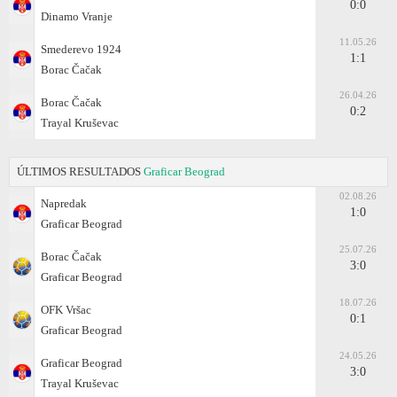
0:0
Dinamo Vranje
11.05.26
Smederevo 1924
1:1
Borac Čačak
26.04.26
Borac Čačak
0:2
Trayal Kruševac
ÚLTIMOS RESULTADOS
Graficar Beograd
02.08.26
Napredak
1:0
Graficar Beograd
25.07.26
Borac Čačak
3:0
Graficar Beograd
18.07.26
OFK Vršac
0:1
Graficar Beograd
24.05.26
Graficar Beograd
3:0
Trayal Kruševac