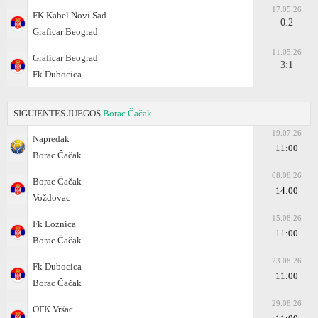
17.05.26
FK Kabel Novi Sad
0:2
Graficar Beograd
11.05.26
Graficar Beograd
3:1
Fk Dubocica
SIGUIENTES JUEGOS
Borac Čačak
19.07.26
Napredak
11:00
Borac Čačak
08.08.26
Borac Čačak
14:00
Voždovac
15.08.26
Fk Loznica
11:00
Borac Čačak
23.08.26
Fk Dubocica
11:00
Borac Čačak
29.08.26
OFK Vršac