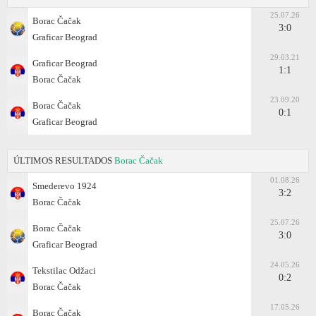
25.07.26
Borac Čačak
3:0
Graficar Beograd
29.03.21
Graficar Beograd
1:1
Borac Čačak
23.09.20
Borac Čačak
0:1
Graficar Beograd
ÚLTIMOS RESULTADOS
Borac Čačak
01.08.26
Smederevo 1924
3:2
Borac Čačak
25.07.26
Borac Čačak
3:0
Graficar Beograd
24.05.26
Tekstilac Odžaci
0:2
Borac Čačak
17.05.26
Borac Čačak