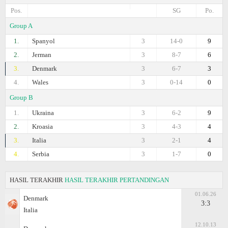
Pos.
SG
Po.
Group A
1.
Spanyol
3
14-0
9
2.
Jerman
3
8-7
6
3.
Denmark
3
6-7
3
4.
Wales
3
0-14
0
Group B
1.
Ukraina
3
6-2
9
2.
Kroasia
3
4-3
4
3.
Italia
3
2-1
4
4.
Serbia
3
1-7
0
HASIL TERAKHIR
HASIL TERAKHIR PERTANDINGAN
01.06.26
Denmark
3:3
Italia
12.10.13