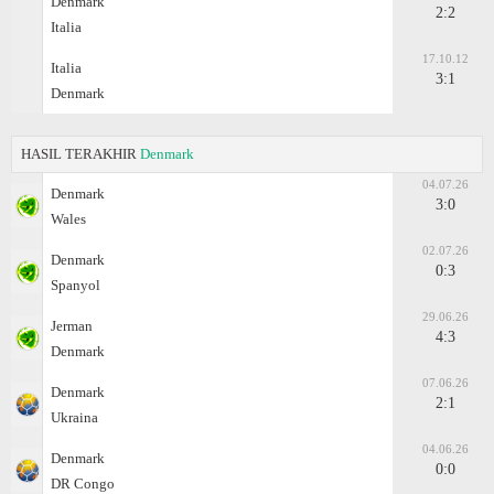
Denmark
2:2
Italia
17.10.12
Italia
3:1
Denmark
HASIL TERAKHIR
Denmark
04.07.26
Denmark
3:0
Wales
02.07.26
Denmark
0:3
Spanyol
29.06.26
Jerman
4:3
Denmark
07.06.26
Denmark
2:1
Ukraina
04.06.26
Denmark
0:0
DR Congo