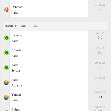
01.06.26
Denmark
3:3
Italia
HASIL TERAKHIR
Italia
05.07.26
Ukraina
1:0
Italia
02.07.26
Kroasia
0:0
Italia
29.06.26
Italia
2:0
Serbia
08.06.26
Italia
1:0
Albania
08.06.26
Yunani
0:1
Italia
08.06.26
Belgia