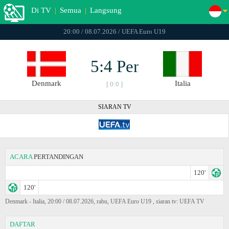
Di TV
|
Semua
|
Langsung
20:00 / 08.07.2026 / UEFA Euro U19
5:4 Pen
Denmark
Italia
[ 0:0 ]
SIARAN TV
ACARA
PERTANDINGAN
120'
120'
Denmark - Italia, 20:00 / 08.07.2026, rabu, UEFA Euro U19 , siaran tv: UEFA TV
DAFTAR