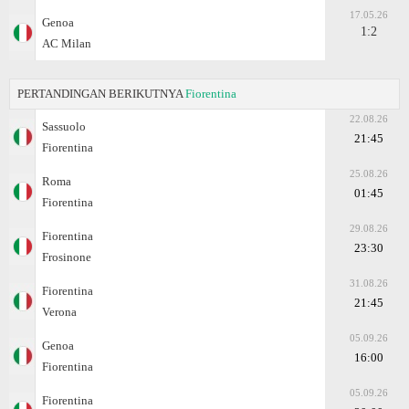
17.05.26
Genoa
1:2
AC Milan
PERTANDINGAN BERIKUTNYA
Fiorentina
22.08.26
Sassuolo
21:45
Fiorentina
25.08.26
Roma
01:45
Fiorentina
29.08.26
Fiorentina
23:30
Frosinone
31.08.26
Fiorentina
21:45
Verona
05.09.26
Genoa
16:00
Fiorentina
05.09.26
Fiorentina