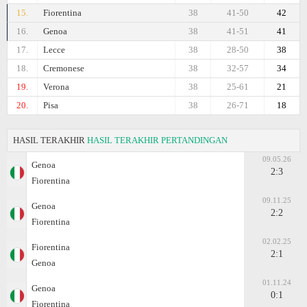
15.
Fiorentina
38
41-50
42
16.
Genoa
38
41-51
41
17.
Lecce
38
28-50
38
18.
Cremonese
38
32-57
34
19.
Verona
38
25-61
21
20.
Pisa
38
26-71
18
HASIL TERAKHIR
HASIL TERAKHIR PERTANDINGAN
09.05.26
Genoa
2:3
Fiorentina
09.11.25
Genoa
2:2
Fiorentina
02.02.25
Fiorentina
2:1
Genoa
01.11.24
Genoa
0:1
Fiorentina