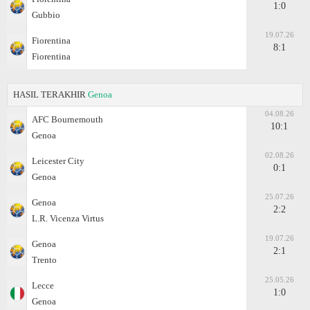
1:0
Gubbio
19.07.26
Fiorentina
8:1
Fiorentina
HASIL TERAKHIR
Genoa
04.08.26
AFC Bournemouth
10:1
Genoa
02.08.26
Leicester City
0:1
Genoa
25.07.26
Genoa
2:2
L.R. Vicenza Virtus
19.07.26
Genoa
2:1
Trento
25.05.26
Lecce
1:0
Genoa