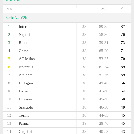
Pos.
SG
Po.
Serie A 25/26
1.
Inter
38
89-35
87
2.
Napoli
38
58-36
76
3.
Roma
38
59-31
73
4.
Como
38
65-29
71
5.
AC Milan
38
53-35
70
6.
Juventus
38
61-34
69
7.
Atalanta
38
51-36
59
8.
Bologna
38
49-46
56
9.
Lazio
38
41-40
54
10.
Udinese
38
45-48
50
11.
Sassuolo
38
46-50
49
12.
Torino
38
44-63
45
13.
Parma
38
28-46
45
14.
Cagliari
38
40-53
43