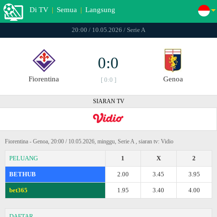
Di TV
|
Semua
|
Langsung
20:00 / 10.05.2026 / Serie A
0:0
Fiorentina
Genoa
[ 0:0 ]
SIARAN TV
Fiorentina - Genoa, 20:00 / 10.05.2026, minggu, Serie A , siaran tv: Vidio
PELUANG
1
X
2
BETHUB
2.00
3.45
3.95
bet365
1.95
3.40
4.00
DAFTAR