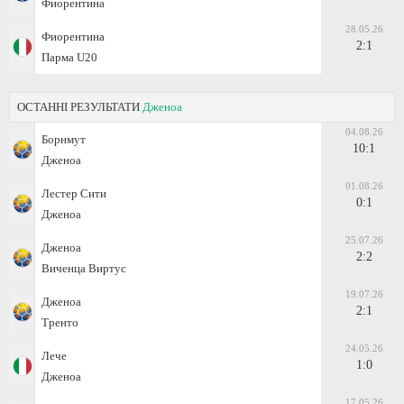
Фиорентина
28.05.26
Фиорентина
2:1
Парма U20
ОСТАННІ РЕЗУЛЬТАТИ
Дженоа
04.08.26
Борнмут
10:1
Дженоа
01.08.26
Лестер Сити
0:1
Дженоа
25.07.26
Дженоа
2:2
Виченца Виртус
19.07.26
Дженоа
2:1
Тренто
24.05.26
Лече
1:0
Дженоа
17.05.26