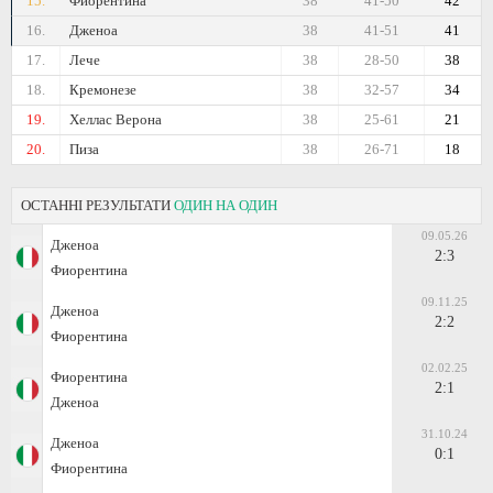
15.
Фиорентина
38
41-50
42
16.
Дженоа
38
41-51
41
17.
Лече
38
28-50
38
18.
Кремонезе
38
32-57
34
19.
Хеллас Верона
38
25-61
21
20.
Пиза
38
26-71
18
ОСТАННІ РЕЗУЛЬТАТИ
ОДИН НА ОДИН
09.05.26
Дженоа
2:3
Фиорентина
09.11.25
Дженоа
2:2
Фиорентина
02.02.25
Фиорентина
2:1
Дженоа
31.10.24
Дженоа
0:1
Фиорентина