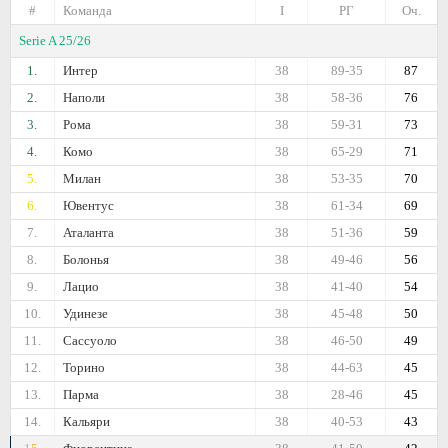
#
Команда
I
РГ
Оч.
Serie A 25/26
1.
Интер
38
89-35
87
2.
Наполи
38
58-36
76
3.
Рома
38
59-31
73
4.
Комо
38
65-29
71
5.
Милан
38
53-35
70
6.
Ювентус
38
61-34
69
7.
Аталанта
38
51-36
59
8.
Болонья
38
49-46
56
9.
Лацио
38
41-40
54
10.
Удинезе
38
45-48
50
11.
Сассуоло
38
46-50
49
12.
Торино
38
44-63
45
13.
Парма
38
28-46
45
14.
Кальяри
38
40-53
43