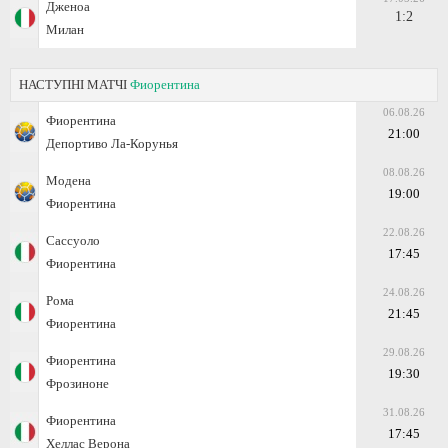
Дженоа
1:2
Милан
НАСТУПНІ МАТЧІ
Фиорентина
06.08.26
Фиорентина
21:00
Депортиво Ла-Корунья
08.08.26
Модена
19:00
Фиорентина
22.08.26
Сассуоло
17:45
Фиорентина
24.08.26
Рома
21:45
Фиорентина
29.08.26
Фиорентина
19:30
Фрозиноне
31.08.26
Фиорентина
17:45
Хеллас Верона