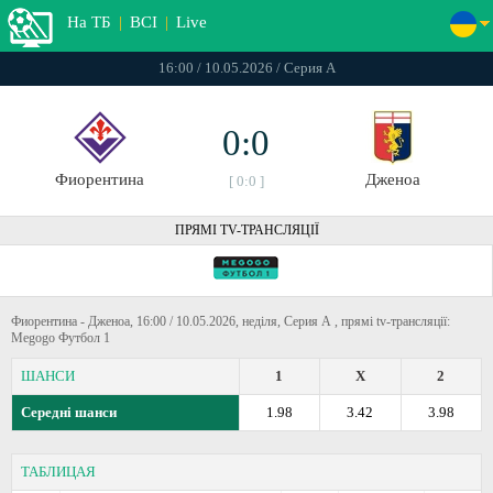
На ТБ
|
ВСІ
|
Live
16:00 / 10.05.2026 / Серия А
0:0
Фиорентина
Дженоа
[ 0:0 ]
ПРЯМІ TV-ТРАНСЛЯЦІЇ
Фиорентина - Дженоа, 16:00 / 10.05.2026, неділя, Серия А , прямі tv-трансляції:
Megogo Футбол 1
ШАНСИ
1
X
2
Середні шанси
1.98
3.42
3.98
ТАБЛИЦАЯ