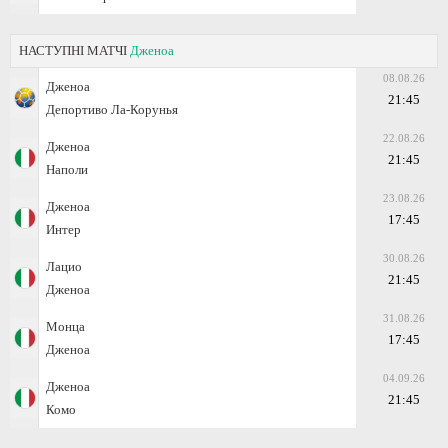
НАСТУПНІ МАТЧІ
Дженоа
08.08.26
Дженоа
21:45
Депортиво Ла-Корунья
22.08.26
Дженоа
21:45
Наполи
23.08.26
Дженоа
17:45
Интер
30.08.26
Лацио
21:45
Дженоа
31.08.26
Монца
17:45
Дженоа
04.09.26
Дженоа
21:45
Комо