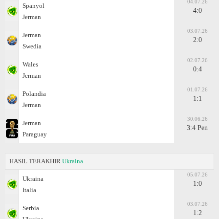
04.07.26
Spanyol
4:0
Jerman
03.07.26
Jerman
2:0
Swedia
02.07.26
Wales
0:4
Jerman
01.07.26
Polandia
1:1
Jerman
30.06.26
Jerman
3:4 Pen
Paraguay
HASIL TERAKHIR
Ukraina
05.07.26
Ukraina
1:0
Italia
03.07.26
Serbia
1:2