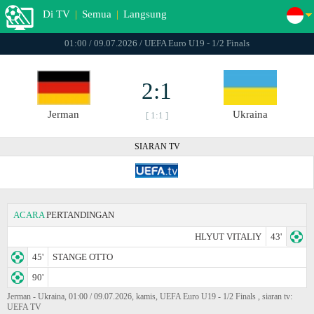
Di TV
|
Semua
|
Langsung
01:00 / 09.07.2026 / UEFA Euro U19 - 1/2 Finals
2:1
Jerman
Ukraina
[ 1:1 ]
SIARAN TV
ACARA
PERTANDINGAN
HLYUT VITALIY
43'
45'
STANGE OTTO
90'
Jerman - Ukraina, 01:00 / 09.07.2026, kamis, UEFA Euro U19 - 1/2 Finals , siaran tv:
UEFA TV